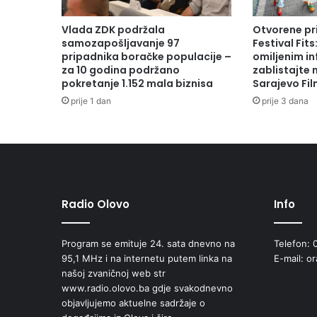
Vlada ZDK podržala
Otvorene pr
samozapošljavanje 97
Festival Fits
pripadnika boračke populacije –
omiljenim in
za 10 godina podržano
zablistajte
pokretanje 1.152 mala biznisa
Sarajevo Fil
prije 1 dan
prije 3 dana
Radio Olovo
Info
Program se emituje 24. sata dnevno na
Telefon: 
95,1 MHz i na internetu putem linka na
E-mail: o
našoj zvaničnoj web str
www.radio.olovo.ba gdje svakodnevno
objavljujemo aktuelne sadržaje o