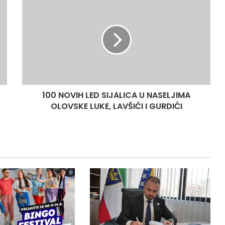
NOVIH
LED
SIJALICA
U
NASELJIMA
OLOVSKE
LUKE,
LAVŠIĆI
100 NOVIH LED SIJALICA U NASELJIMA
I
GURDIĆI
OLOVSKE LUKE, LAVŠIĆI I GURDIĆI