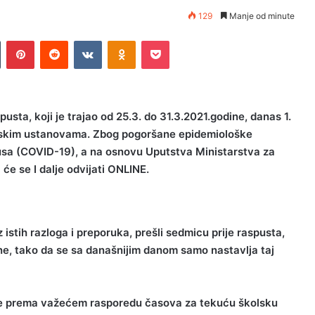
129
Manje od minute
n
Tumblr
Pinterest
Reddit
VKontakte
Odnoklassniki
Pocket
usta, koji je trajao od
25.3. do 31.3.2021.godine, danas
1.
olskim ustanovama.
Zbog pogoršane epidemiološke
usa (COVID-19), a na osnovu Uputstva Ministarstva za
a će se
I dalje
odvijati ONLINE.
istih razloga i preporuka, prešli sedmicu prije raspusta,
ine, tako da se sa današnijim danom samo nastavlja taj
me prema važećem rasporedu časova za tekuću školsku