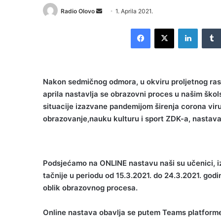
Send
Radio Olovo
1. Aprila 2021.
an
Facebook
X
LinkedI
email
Nakon sedmičnog odmora, u okviru proljetnog rasp
aprila nastavlja se obrazovni proces u našim šk
situacije izazvane pandemijom širenja corona vir
obrazovanje,nauku kulturu i sport ZDK-a, nastav
Podsjećamo na ONLINE nastavu naši su učenici, iz 
tačnije u periodu od 15.3.2021. do 24.3.2021. god
oblik obrazovnog procesa.
Online nastava obavlja se putem Teams platfor