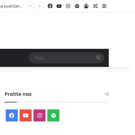
Facebook
YouTube
Instagram
Spotify
Log In
Random Article
Sidebar
Vlada ZDK podržala samozapošljavanje 97 pripadnika boračke populacije – za 10 godina podržano pokretanje 1.152 mala biznisa
Traži
Pratite nas
Facebook
YouTube
Instagram
Spotify