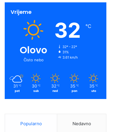
Vrijeme
32
℃
Olovo
32º - 22º
31%
3.61 km/h
Čisto nebo
31
30
32
35
35
℃
℃
℃
℃
℃
pet
sub
ned
pon
uto
Popularno
Nedavno