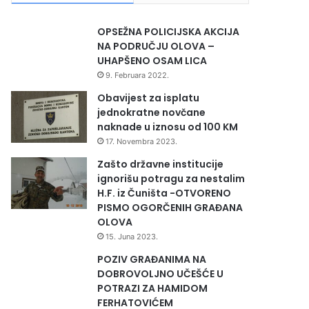
OPSEŽNA POLICIJSKA AKCIJA
NA PODRUČJU OLOVA –
UHAPŠENO OSAM LICA
9. Februara 2022.
Obavijest za isplatu
jednokratne novčane
naknade u iznosu od 100 KM
17. Novembra 2023.
Zašto državne institucije
ignorišu potragu za nestalim
H.F. iz Čuništa -OTVORENO
PISMO OGORČENIH GRAĐANA
OLOVA
15. Juna 2023.
POZIV GRAĐANIMA NA
DOBROVOLJNO UČEŠĆE U
POTRAZI ZA HAMIDOM
FERHATOVIĆEM