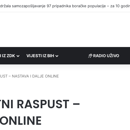
I IZ ZDK
VIJESTI IZ BIH
RADIO UŽIVO
UST – NASTAVA I DALJE ONLINE
NI RASPUST –
 ONLINE