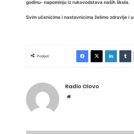
godinu- napominju iz rukovodstava naših škola.
Svim učenicima i nastavnicima želimo zdravlje i
Facebook
X
LinkedIn
T
Podijeli
Radio Olovo
Website
Frtutma