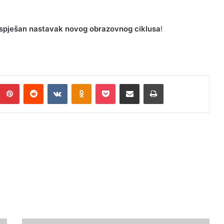
 uspješan nastavak novog obrazovnog ciklusa
!
umblr
Pinterest
Reddit
VKontakte
Odnoklassniki
Pocket
Podijeli putem Emaila
Print
100