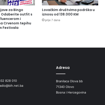
ijave za Bingo
Lovačkim društvima podrška u
: Odaberite outfit s
iznosu od 138.000 KM
fluencerom i
prije 7 dana
 na Crvenom tepihu
m Festivala
Adresa
032 828 010
Branilaca Olova bb
radio@bih.net.ba
71340 Olovo
Bosna i Hercegovina