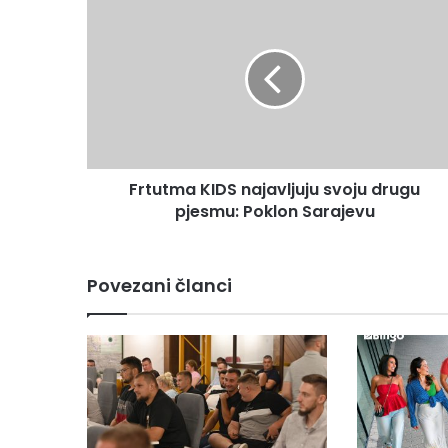
KIDS
najavljuju
svoju
drugu
pjesmu:
Poklon
Sarajevu
Frtutma KIDS najavljuju svoju drugu
pjesmu: Poklon Sarajevu
Povezani članci