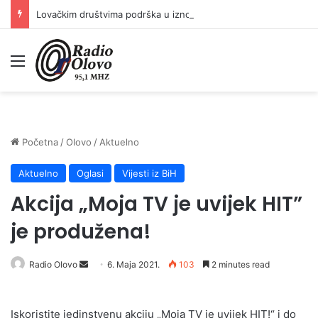
Lovačkim društvima podrška u iznosu od 138.000 KM
Meni
Početna
/
Olovo
/
Aktuelno
Aktuelno
Oglasi
Vijesti iz BiH
Akcija „Moja TV je uvijek HIT”
je produžena!
Send
Radio Olovo
6. Maja 2021.
103
2 minutes read
an
email
Iskoristite jedinstvenu akciju „Moja TV je uvijek HIT!“ i do