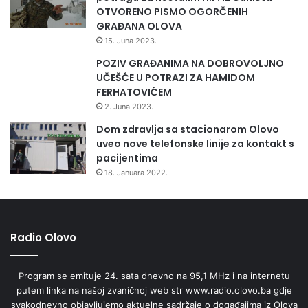
OTVORENO PISMO OGORČENIH
GRAĐANA OLOVA
15. Juna 2023.
POZIV GRAĐANIMA NA DOBROVOLJNO
UČEŠĆE U POTRAZI ZA HAMIDOM
FERHATOVIĆEM
2. Juna 2023.
Dom zdravlja sa stacionarom Olovo
uveo nove telefonske linije za kontakt s
pacijentima
18. Januara 2022.
Radio Olovo
Program se emituje 24. sata dnevno na 95,1 MHz i na internetu
putem linka na našoj zvaničnoj web str www.radio.olovo.ba gdje
svakodnevno objavljujemo aktuelne sadržaje o događajima iz Olova