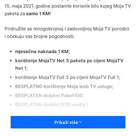
15. maja 2021. godine postanite korisnik bilo kojeg Moja TV
paketa za
samo 1 KM
!
Pridružite se mnogobrojnoj i zadovoljnoj Moja TV porodici
i očekuju vas brojne pogodnosti:
mjesečna naknada 1 KM;
korištenje MojaTV Net 3 paketa po cijeni MojaTV
Net 1
;
korištenje MojaTV Full 3 po cijeni MojaTV Full 1;
BESPLATNO korištenje Moja web TV usluge;
BESPLATAN dodatni Paket100;
BESPLATAN dodatni STB uređaj i
kupovina uređaja na rate.
Prikaži više
Detaljan pregled svih benefita u nastavku: