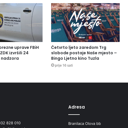
orezne uprave FBiH
Četvrto ljeto zaredom Trg
ZDK izvršili 24
slobode postaje Naše mjesto –
a nadzora
Bingo Ljetno kino Tuzla
prije 16 sati
Adresa
032 828 010
Branilaca Olova bb