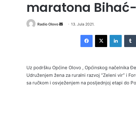
maratona Bihać-
Send
Radio Olovo
13. Jula 2021.
an
Facebook
X
LinkedI
email
Uz podršku Općine Olovo , Općinskog načelnika Đem
Udruženjem žena za ruralni razvoj “Zeleni vir” i 
sa ručkom i osvježenjem na posljednjoj etapi do Po