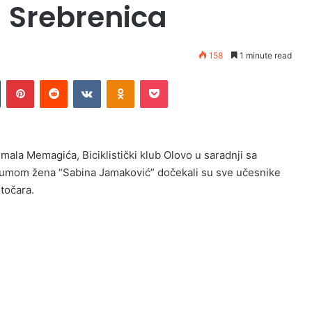
 Srebrenica
158
1 minute read
n
Tumblr
Pinterest
Reddit
VKontakte
Odnoklassniki
Pocket
ala Memagića, Biciklistički klub Olovo u saradnji sa
Forumom žena “Sabina Jamaković” dočekali su sve učesnike
točara.