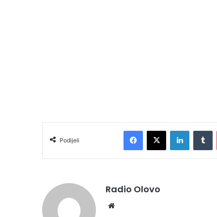
Facebook
X
LinkedIn
T
Podijeli
Radio Olovo
Website