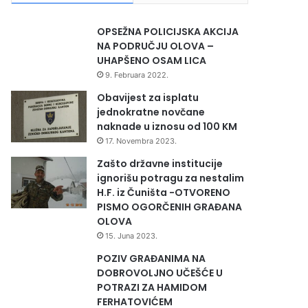
OPSEŽNA POLICIJSKA AKCIJA
NA PODRUČJU OLOVA –
UHAPŠENO OSAM LICA
9. Februara 2022.
Obavijest za isplatu
jednokratne novčane
naknade u iznosu od 100 KM
17. Novembra 2023.
Zašto državne institucije
ignorišu potragu za nestalim
H.F. iz Čuništa -OTVORENO
PISMO OGORČENIH GRAĐANA
OLOVA
15. Juna 2023.
POZIV GRAĐANIMA NA
DOBROVOLJNO UČEŠĆE U
POTRAZI ZA HAMIDOM
FERHATOVIĆEM