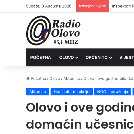
Subota, 8 Augusta 2026
Izdvojene vijesti
Inspektori 
POČETNA
OLOVO
OPĆENITO
VIJEST
Početna
/
Olovo
/
Aktuelno
/
Olovo i ove godine bilo do
Aktuelno
Humanitarne akcije
NGO i udruženja
Olovo i ove godin
domaćin učesnici