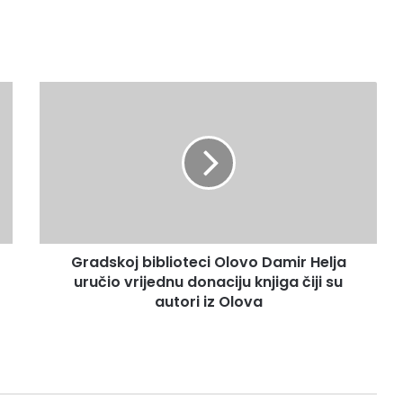
Gradskoj
biblioteci
Olovo
Damir
Helja
uručio
vrijednu
donaciju
knjiga
Gradskoj biblioteci Olovo Damir Helja
čiji
su
uručio vrijednu donaciju knjiga čiji su
autori
autori iz Olova
iz
Olova