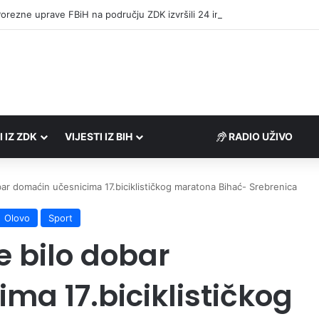
Porezne uprave FBiH na području ZDK izvršili 24 inspekcijska nadzora
I IZ ZDK
VIJESTI IZ BIH
RADIO UŽIVO
bar domaćin učesnicima 17.biciklističkog maratona Bihać- Srebrenica
Olovo
Sport
e bilo dobar
ma 17.biciklističkog