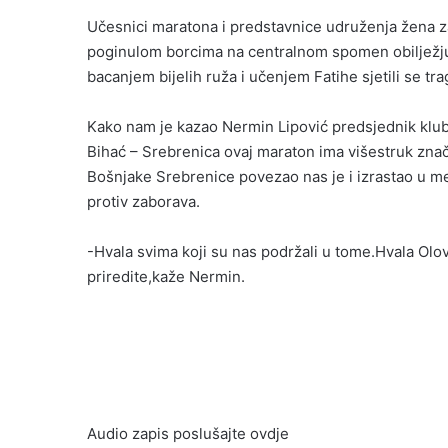
Učesnici maratona i predstavnice udruženja žena zaj
poginulom borcima na centralnom spomen obilježju
bacanjem bijelih ruža i učenjem Fatihe sjetili se 
Kako nam je kazao Nermin Lipović predsjednik klub
Bihać – Srebrenica ovaj maraton ima višestruk znač
Bošnjake Srebrenice povezao nas je i izrastao u me
protiv zaborava.
-Hvala svima koji su nas podržali u tome.Hvala Olo
priredite,kaže Nermin.
Audio zapis poslušajte ovdje