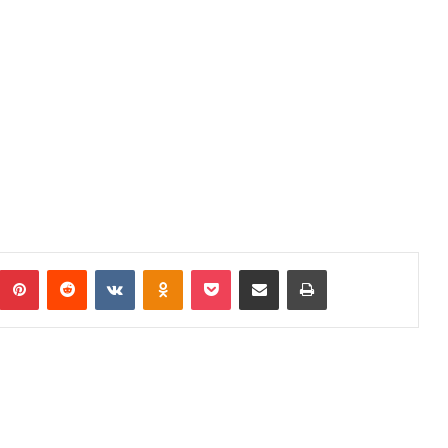
umblr
Pinterest
Reddit
VKontakte
Odnoklassniki
Pocket
Podijeli putem Emaila
Print