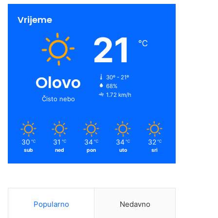
Vrijeme
21
℃
Olovo
30º - 21º
68%
1.72 km/h
Čisto nebo
30
31
34
34
32
℃
℃
℃
℃
℃
sub
ned
pon
uto
sri
Popularno
Nedavno