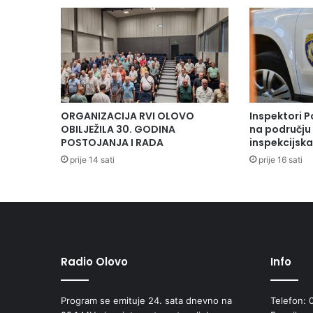
ORGANIZACIJA RVI OLOVO
Inspektori P
OBILJEŽILA 30. GODINA
na području 
POSTOJANJA I RADA
inspekcijsk
prije 14 sati
prije 16 sati
Radio Olovo
Info
Program se emituje 24. sata dnevno na
Telefon: 