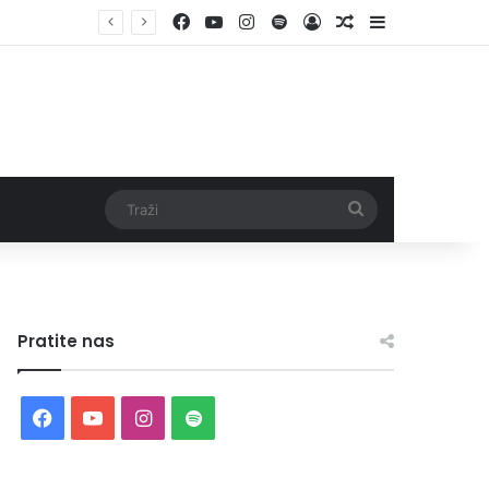
Facebook
YouTube
Instagram
Spotify
Log In
Random Article
Sidebar
Traži
Pratite nas
Facebook
YouTube
Instagram
Spotify