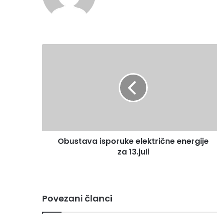
Obustava
isporuke
električne
energije
za
13.juli
Obustava isporuke električne energije
za 13.juli
Povezani članci