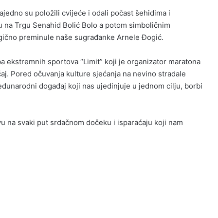
edno su položili cvijeće i odali počast šehidima i
 na Trgu Senahid Bolić Bolo a potom simboličnim
tragično preminule naše sugrađanke Arnele Đogić.
a ekstremnih sportova “Limit” koji je organizator maratona
aj. Pored očuvanja kulture sjećanja na nevino stradale
đunarodni događaj koji nas ujedinjuje u jednom cilju, borbi
vu na svaki put srdačnom dočeku i isparaćaju koji nam