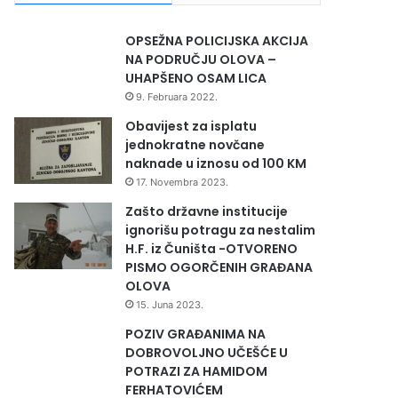
OPSEŽNA POLICIJSKA AKCIJA
NA PODRUČJU OLOVA –
UHAPŠENO OSAM LICA
9. Februara 2022.
Obavijest za isplatu
jednokratne novčane
naknade u iznosu od 100 KM
17. Novembra 2023.
Zašto državne institucije
ignorišu potragu za nestalim
H.F. iz Čuništa -OTVORENO
PISMO OGORČENIH GRAĐANA
OLOVA
15. Juna 2023.
POZIV GRAĐANIMA NA
DOBROVOLJNO UČEŠĆE U
POTRAZI ZA HAMIDOM
FERHATOVIĆEM