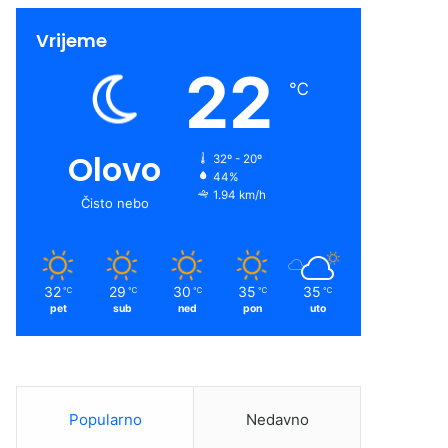
Vrijeme
22
℃
Olovo
32º - 20º
44%
1.94 km/h
Čisto nebo
32
29
30
35
35
℃
℃
℃
℃
℃
pet
sub
ned
pon
uto
Popularno
Nedavno