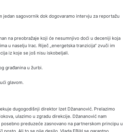
nam jedan sagovornik dok dogovaramo intervju za reportažu
n na preobražaje koji će nesumnjivo doći u deceniji koja
a u naselju Irac. Riječ „energetska tranzicija“ zvuči im
ija iz koje se još nisu iskobeljali.
og građanina u žurbi.
ući glavom.
čekuje dugogodišnji direktor Izet Džananović. Prelazimo
 blokova, ulazimo u zgradu direkcije. Džananović nam
kao posebno preduzeće zasnovano na partnerskom principu u
1 posto. Ali to se nije desilo. Vlada FBiH se garantno