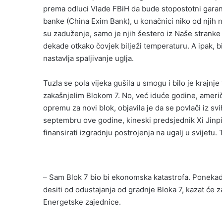
prema odluci Vlade FBiH da bude stopostotni gara
banke (China Exim Bank), u konačnici niko od njih n
su zaduženje, samo je njih šestero iz Naše stranke
dekade otkako čovjek bilježi temperaturu. A ipak, bi
nastavlja spaljivanje uglja.
Tuzla se pola vijeka gušila u smogu i bilo je krajnje 
zakašnjelim Blokom 7. No, već iduće godine, američk
opremu za novi blok, objavila je da se povlači iz svi
septembru ove godine, kineski predsjednik Xi Jinp
finansirati izgradnju postrojenja na ugalj u svijetu. 
– Sam Blok 7 bio bi ekonomska katastrofa. Ponekad 
desiti od odustajanja od gradnje Bloka 7, kazat će 
Energetske zajednice.