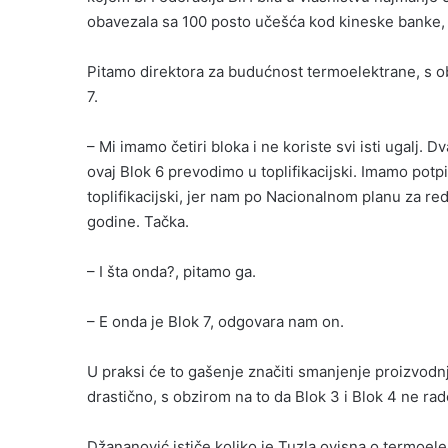
obavezala sa 100 posto učešća kod kineske banke, 
Pitamo direktora za budućnost termoelektrane, s ob
7.
– Mi imamo četiri bloka i ne koriste svi isti ugalj. D
ovaj Blok 6 prevodimo u toplifikacijski. Imamo pot
toplifikacijski, jer nam po Nacionalnom planu za red
godine. Tačka.
– I šta onda?, pitamo ga.
– E onda je Blok 7, odgovara nam on.
U praksi će to gašenje značiti smanjenje proizvodnj
drastično, s obzirom na to da Blok 3 i Blok 4 ne ra
Džananović ističe koliko je Tuzla ovisna o termoele