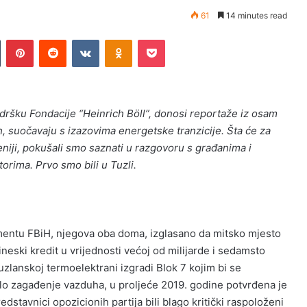
61
14 minutes read
n
Tumblr
Pinterest
Reddit
VKontakte
Odnoklassniki
Pocket
dršku Fondacije “Heinrich Böll”, donosi reportaže iz osam
h, suočavaju s izazovima energetske tranzicije. Šta će za
ceniji, pokušali smo saznati u razgovoru s građanima i
ktorima. Prvo smo bili u Tuzli.
amentu FBiH, njegova oba doma, izglasano da mitsko mjesto
neski kredit u vrijednosti većoj od milijarde i sedamsto
uzlanskoj termoelektrani izgradi Blok 7 kojim bi se
njilo zagađenje vazduha, u proljeće 2019. godine potvrđena je
dstavnici opozicionih partija bili blago kritički raspoloženi