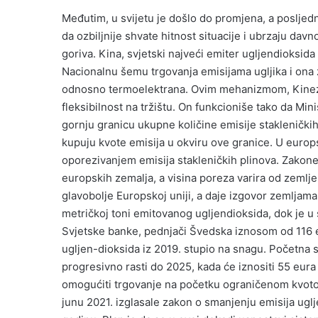
Međutim, u svijetu je došlo do promjena, a posljednji
da ozbiljnije shvate hitnost situacije i ubrzaju dav
goriva. Kina, svjetski najveći emiter ugljendioksida 
Nacionalnu šemu trgovanja emisijama ugljika i ona
odnosno termoelektrana. Ovim mehanizmom, Kinezi ž
fleksibilnost na tržištu. On funkcioniše tako da Min
gornju granicu ukupne količine emisije stakleničkih
kupuju kvote emisija u okviru ove granice. U europ
oporezivanjem emisija stakleničkih plinova. Zakone
europskih zemalja, a visina poreza varira od zemlje
glavobolje Europskoj uniji, a daje izgovor zemljama
metričkoj toni emitovanog ugljendioksida, dok je 
Svjetske banke, pednjači Švedska iznosom od 116 e
ugljen-dioksida iz 2019. stupio na snagu. Početna s
progresivno rasti do 2025, kada će iznositi 55 eura
omogućiti trgovanje na početku ograničenom kvotom
junu 2021. izglasale zakon o smanjenju emisija ugl