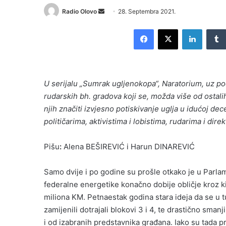
Send
Radio Olovo
28. Septembra 2021.
an
Facebook
X
LinkedI
email
U serijalu „Sumrak ugljenokopa“, Naratorium, uz po
rudarskih bh. gradova koji se, možda više od ostali
njih značiti izvjesno potiskivanje uglja u idućoj de
političarima, aktivistima i lobistima, rudarima i dire
Pišu
:
Alena BEŠIREVIĆ i Harun DINAREVIĆ
Samo dvije i po godine su prošle otkako je u Parl
federalne energetike konačno dobije obličje kroz ki
miliona KM. Petnaestak godina stara ideja da se u t
zamijenili dotrajali blokovi 3 i 4, te drastično sma
i od izabranih predstavnika građana. Iako su tada pre