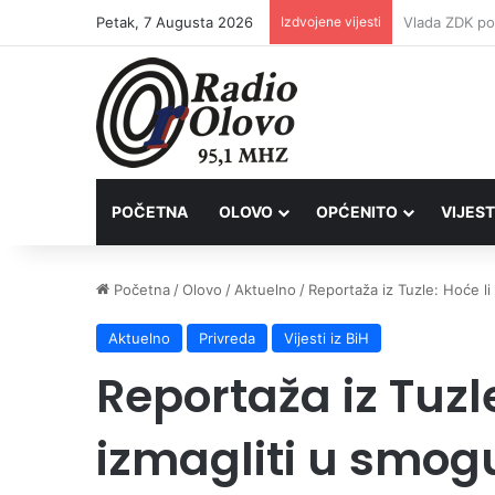
Petak, 7 Augusta 2026
Izdvojene vijesti
POČETNA
OLOVO
OPĆENITO
VIJEST
Početna
/
Olovo
/
Aktuelno
/
Reportaža iz Tuzle: Hoće li 
Aktuelno
Privreda
Vijesti iz BiH
Reportaža iz Tuzle
izmagliti u smogu