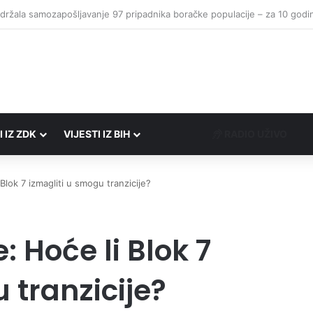
I IZ ZDK
VIJESTI IZ BIH
RADIO UŽIVO
Blok 7 izmagliti u smogu tranzicije?
: Hoće li Blok 7
 tranzicije?