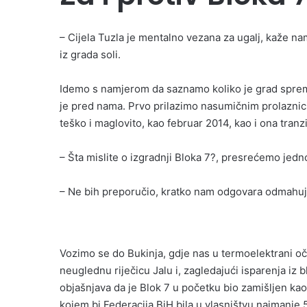
– Cijela Tuzla je mentalno vezana za ugalj, kaže 
iz grada soli.
Idemo s namjerom da saznamo koliko je grad sprema
je pred nama. Prvo prilazimo nasumičnim prolaznicim
teško i maglovito, kao februar 2014, kao i ona tranzic
– Šta mislite o izgradnji Bloka 7?, presrećemo jedn
– Ne bih preporučio, kratko nam odgovara odmahuj
Vozimo se do Bukinja, gdje nas u termoelektrani o
neuglednu riječicu Jalu i, zagledajući isparenja iz
objašnjava da je Blok 7 u početku bio zamišljen 
kojem bi Federacija BiH bila u vlasništvu najmanje 5