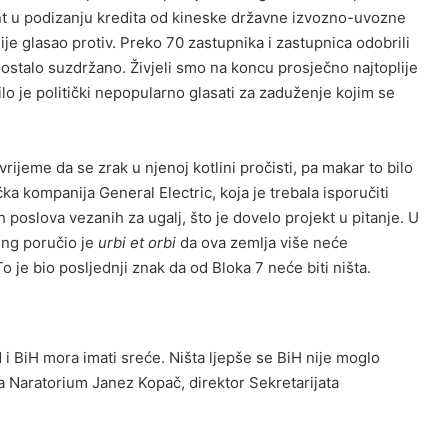
nt u podizanju kredita od kineske državne izvozno-uvozne
ije glasao protiv. Preko 70 zastupnika i zastupnica odobrili
 ostalo suzdržano. Živjeli smo na koncu prosječno najtoplije
lo je politički nepopularno glasati za zaduženje kojim se
vrijeme da se zrak u njenoj kotlini pročisti, pa makar to bilo
a kompanija General Electric, koja je trebala isporučiti
h poslova vezanih za ugalj, što je dovelo projekt u pitanje. U
ing poručio je
urbi et orbi
da ova zemlja više neće
To je bio posljednji znak da od Bloka 7 neće biti ništa.
i BiH mora imati sreće. Ništa ljepše se BiH nije moglo
za Naratorium Janez Kopač, direktor Sekretarijata