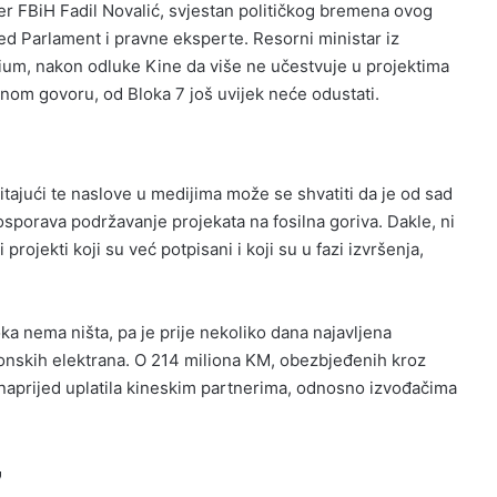
jer FBiH Fadil Novalić, svjestan političkog bremena ovog
pred Parlament i pravne eksperte. Resorni ministar iz
rium, nakon odluke Kine da više ne učestvuje u projektima
vnom govoru, od Bloka 7 još uvijek neće odustati.
čitajući te naslove u medijima može se shvatiti da je od sad
osporava podržavanje projekata na fosilna goriva. Dakle, ni
ojekti koji su već potpisani i koji su u fazi izvršenja,
ka nema ništa, pa je prije nekoliko dana najavljena
ponskih elektrana. O 214 miliona KM, obezbjeđenih kroz
unaprijed uplatila kineskim partnerima, odnosno izvođačima
7