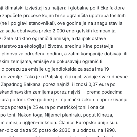
 klimatski izvještaji su natjerali globalne političke faktore
no započete procese kojim bi se ograničila upotreba fosilnih
(ne i po glavi stanovnika!), ove godine je na snagu stavila
 za sada obuhvaća preko 2.000 energetskih kompanija,
ele striktno ograničiti emisije, a da ipak ostave
istarstvo za ekologiju i životnu sredinu Kine postavlja
 plinova za određenu godinu, a zatim kompanije dobivaju ili
skim zemljama, emisije se pokušavaju ograničiti
 o porezu za emisije ugljendioksida za sada ima 19
 do zemlje. Tako je u Poljskoj, čiji ugalj zadaje svakodnevne
 Zapadnog Balkana, porez najniži i iznosi 0,07 eura po
u skandinavskim zemljama porez najviši – prema podacima
ura po toni. Ove godine je i njemački zakon o oporezivanju
topa poreza je 25 eura po metričkoj toni i ona će
 po toni. Nakon toga, Nijemci planiraju, poput Kineza,
 emisija ugljen-dioksida. Članice Europske unije su u
jen-dioksida za 55 posto do 2030, a u odnosu na 1990.