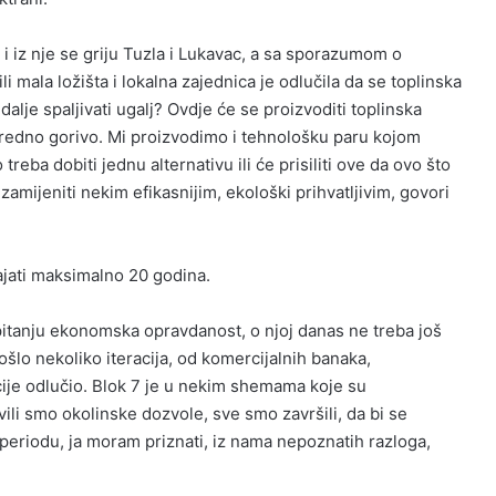
 i iz nje se griju Tuzla i Lukavac, a sa sporazumom o
li mala ložišta i lokalna zajednica je odlučila da se toplinska
dalje spaljivati ugalj? Ovdje će se proizvoditi toplinska
 naredno gorivo. Mi proizvodimo i tehnološku paru kojom
 treba dobiti jednu alternativu ili će prisiliti ove da ovo što
amijeniti nekim efikasnijim, ekološki prihvatljivim, govori
rajati maksimalno 20 godina.
 pitanju ekonomska opravdanost, o njoj danas ne treba još
rošlo nekoliko iteracija, od komercijalnih banaka,
cije odlučio. Blok 7 je u nekim shemama koje su
ili smo okolinske dozvole, sve smo završili, da bi se
eriodu, ja moram priznati, iz nama nepoznatih razloga,