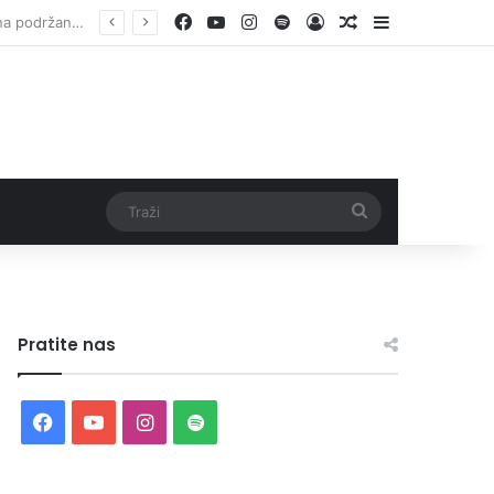
Facebook
YouTube
Instagram
Spotify
Log In
Random Article
Sidebar
Otvorene prijave za Bingo Festival Fits: Odaberite outfit s omiljenim influencerom i zablistajte na Crvenom tepihu Sarajevo Film Festivala
Traži
Pratite nas
Facebook
YouTube
Instagram
Spotify