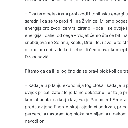
– Ova termoelektrana proizvodi i toplinsku energiju
saradnji da se to proširi i na Živinice. Mi smo pogasi
energija proizvodi centralizirano. Hoće li se ovdje i 
energija i dalje, od čega – vidjet ćemo šta će biti
snabdijevamo Solanu, Kselu, Ditu, itd. i sve je to što
mi radimo oni rade kod sebe, ili ćemo ovaj koncept z
Džananović.
Pitamo ga da li je logično da se pravi blok koji će t
– Kada je u pitanju ekonomija tog bloka i kada je u
uvijek pričati zato što je tamo dokazano, jer to je p
konsultanata, na kraju krajeva je Parlament Federa
predstavljene Energetskoj zajednici podržan, pribav
percepcija naspram tog bloka promijenila u nekom p
navodi on.