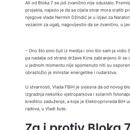
Ali od Bloka 7 se još zvanično nije odustalo. Premi
projekta, najavio je da se cijela stvar mora vratiti 
njegove vlade Nermin Džindić je u izjavi za Narato
vezanim za ugalj, nagovijestio da se zvanično, u ja
– Ono što smo čuli iz medija i ono što sam ja vidio 
pa nadalje od strane države Kine zabranjeno ili se 
u jednom momentu nije spomenuto niti su osporeni pr
obrazložio je ministar energetike i rudarstva.
U stvarnosti, Vlada FBiH je svjesna da od novog blo
izgradnja nekoliko vjetroparkova i solarnih fotona
kreditno zaduženje, a koje je Elektroprivreda BiH 
radova, u Vladi šute.
Za i protiv Bloka 