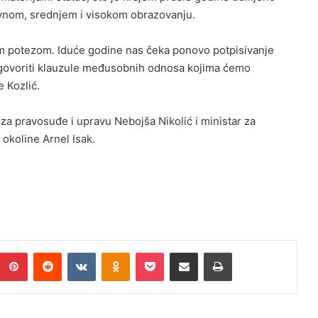
vnom, srednjem i visokom obrazovanju.
im potezom. Iduće godine nas čeka ponovo potpisivanje
ogovoriti klauzule međusobnih odnosa kojima ćemo
e Kozlić.
 za pravosuđe i upravu Nebojša Nikolić i ministar za
 okoline Arnel Isak.
umblr
Pinterest
Reddit
VKontakte
Odnoklassniki
Pocket
Podijeli putem Emaila
Print