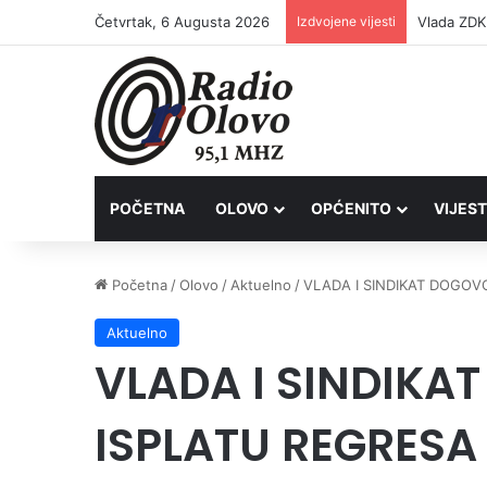
Četvrtak, 6 Augusta 2026
Izdvojene vijesti
POČETNA
OLOVO
OPĆENITO
VIJEST
Početna
/
Olovo
/
Aktuelno
/
VLADA I SINDIKAT DOGOV
Aktuelno
VLADA I SINDIKA
ISPLATU REGRESA 