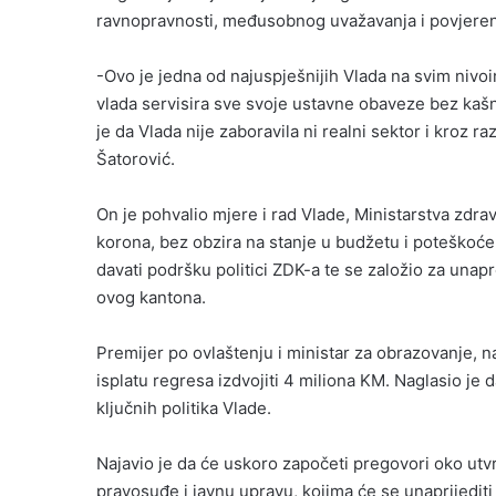
ravnopravnosti, međusobnog uvažavanja i povjeren
-Ovo je jedna od najuspješnijih Vlada na svim nivoi
vlada servisira sve svoje ustavne obaveze bez kašn
je da Vlada nije zaboravila ni realni sektor i kroz 
Šatorović.
On je pohvalio mjere i rad Vlade, Ministarstva zdr
korona, bez obzira na stanje u budžetu i poteškoće 
davati podršku politici ZDK-a te se založio za una
ovog kantona.
Premijer po ovlaštenju i ministar za obrazovanje, na
isplatu regresa izdvojiti 4 miliona KM. Naglasio je 
ključnih politika Vlade.
Najavio je da će uskoro započeti pregovori oko utvr
pravosuđe i javnu upravu, kojima će se unaprijediti 