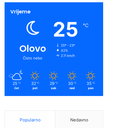
Vrijeme
25
℃
Olovo
25º - 23º
42%
2.11 km/h
Čisto nebo
25
32
29
30
35
℃
℃
℃
℃
℃
čet
pet
sub
ned
pon
Popularno
Nedavno