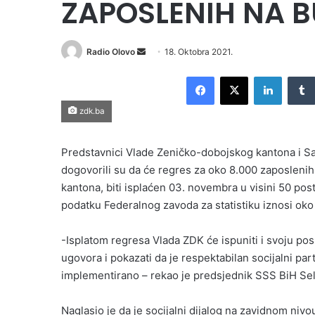
ZAPOSLENIH NA B
Send
Radio Olovo
18. Oktobra 2021.
an
Facebook
X
LinkedI
email
zdk.ba
Predstavnici Vlade Zeničko-dobojskog kantona i S
dogovorili su da će regres za oko 8.000 zaposlenih 
kantona, biti isplaćen 03. novembra u visini 50 po
podatku Federalnog zavoda za statistiku iznosi ok
-Isplatom regresa Vlada ZDK će ispuniti i svoju po
ugovora i pokazati da je respektabilan socijalni par
implementirano – rekao je predsjednik SSS BiH Sel
Naglasio je da je socijalni dijalog na zavidnom nivo