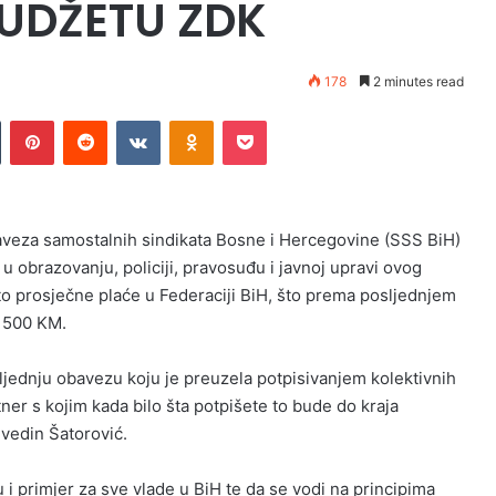
UDŽETU ZDK
178
2 minutes read
n
Tumblr
Pinterest
Reddit
VKontakte
Odnoklassniki
Pocket
aveza samostalnih sindikata Bosne i Hercegovine (SSS BiH)
u obrazovanju, policiji, pravosuđu i javnoj upravi ovog
sto prosječne plaće u Federaciji BiH, što prema posljednjem
o 500 KM.
sljednju obavezu koju je preuzela potpisivanjem kolektivnih
tner s kojim kada bilo šta potpišete to bude do kraja
vedin Šatorović.
u i primjer za sve vlade u BiH te da se vodi na principima