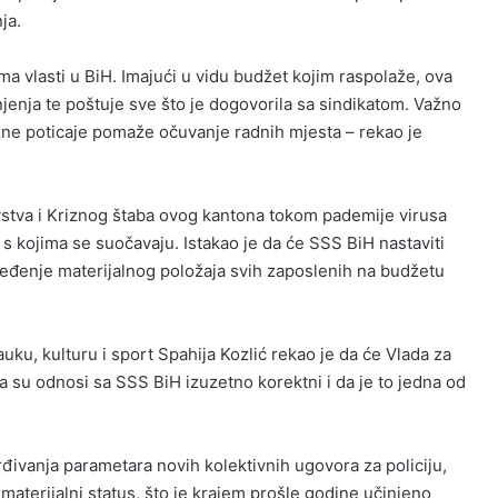
ja.
ma vlasti u BiH. Imajući u vidu budžet kojim raspolaže, ova
jenja te poštuje sve što je dogovorila sa sindikatom. Važno
razne poticaje pomaže očuvanje radnih mjesta – rekao je
avstva i Kriznog štaba ovog kantona tokom pademije virusa
s kojima se suočavaju. Istakao je da će SSS BiH nastaviti
pređenje materijalnog položaja svih zaposlenih na budžetu
uku, kulturu i sport Spahija Kozlić rekao je da će Vlada za
da su odnosi sa SSS BiH izuzetno korektni i da je to jedna od
đivanja parametara novih kolektivnih ugovora za policiju,
materijalni status, što je krajem prošle godine učinjeno