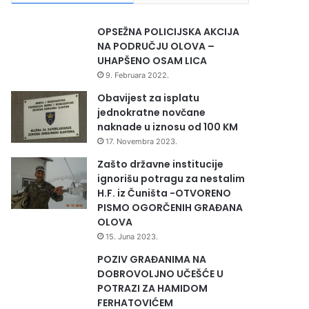
OPSEŽNA POLICIJSKA AKCIJA
NA PODRUČJU OLOVA –
UHAPŠENO OSAM LICA
9. Februara 2022.
Obavijest za isplatu
jednokratne novčane
naknade u iznosu od 100 KM
17. Novembra 2023.
Zašto državne institucije
ignorišu potragu za nestalim
H.F. iz Čuništa -OTVORENO
PISMO OGORČENIH GRAĐANA
OLOVA
15. Juna 2023.
POZIV GRAĐANIMA NA
DOBROVOLJNO UČEŠĆE U
POTRAZI ZA HAMIDOM
FERHATOVIĆEM