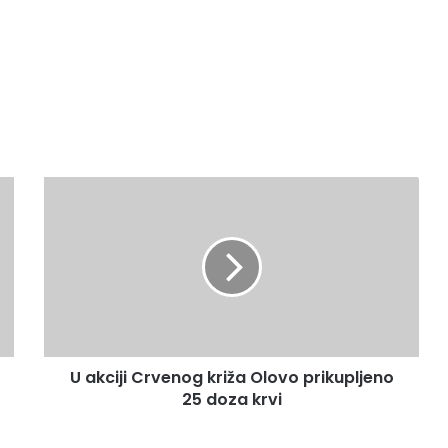
U
akciji
Crvenog
križa
Olovo
prikupljeno
25
doza
krvi
U akciji Crvenog križa Olovo prikupljeno
25 doza krvi