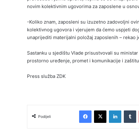
novim kolektivnim ugovorima za zaposlene u osno
-Koliko znam, zaposleni su izuzetno zadovoljni ov
kolektivnog ugovora i vjerujem da ćemo uspjeti d
unaprijediti materijalni položaj zaposlenih – rekao j
Sastanku u sjedištu Vlade prisustvovali su ministar
prostorno uređenje, promet i komunikacije i zaštitu
Press služba ZDK
Facebook
X
LinkedIn
T
Podijeli