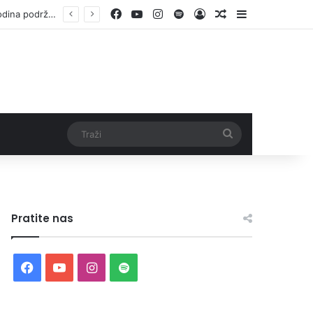
Facebook
YouTube
Instagram
Spotify
Log In
Random Article
Sidebar
Otvorene prijave za Bingo Festival Fits: Odaberite outfit s omiljenim influencerom i zablistajte na Crvenom tepihu Sarajevo Film Festivala
Traži
Pratite nas
Facebook
YouTube
Instagram
Spotify