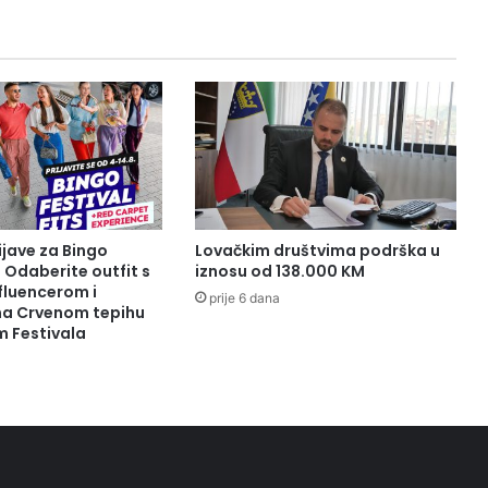
ijave za Bingo
Lovačkim društvima podrška u
: Odaberite outfit s
iznosu od 138.000 KM
fluencerom i
prije 6 dana
 na Crvenom tepihu
m Festivala