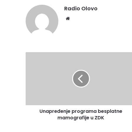
Radio Olovo
Website
Unapređenje
programa
besplatne
mamografije
u
ZDK
Unapređenje programa besplatne
mamografije u ZDK