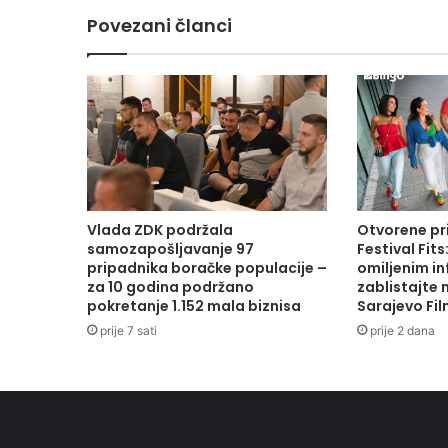
Povezani članci
Vlada ZDK podržala
Otvorene pr
samozapošljavanje 97
Festival Fits
pripadnika boračke populacije –
omiljenim in
za 10 godina podržano
zablistajte
pokretanje 1.152 mala biznisa
Sarajevo Fil
prije 7 sati
prije 2 dana