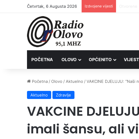
Četvrtak, 6 Augusta 2026
Izdvojene vijesti
Lovačkim 
POČETNA
OLOVO
OPĆENITO
VIJEST
Početna
/
Olovo
/
Aktuelno
/
VAKCINE DJELUJU: “Naši najmi
Aktuelno
Zdravlje
VAKCINE DJELUJU: 
imali šansu, ali v