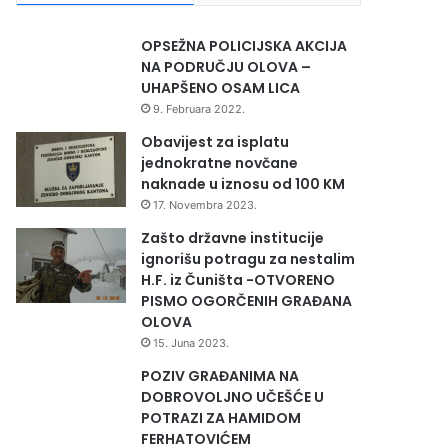
OPSEŽNA POLICIJSKA AKCIJA
NA PODRUČJU OLOVA –
UHAPŠENO OSAM LICA
9. Februara 2022.
Obavijest za isplatu
jednokratne novčane
naknade u iznosu od 100 KM
17. Novembra 2023.
Zašto državne institucije
ignorišu potragu za nestalim
H.F. iz Čuništa -OTVORENO
PISMO OGORČENIH GRAĐANA
OLOVA
15. Juna 2023.
POZIV GRAĐANIMA NA
DOBROVOLJNO UČEŠĆE U
POTRAZI ZA HAMIDOM
FERHATOVIĆEM