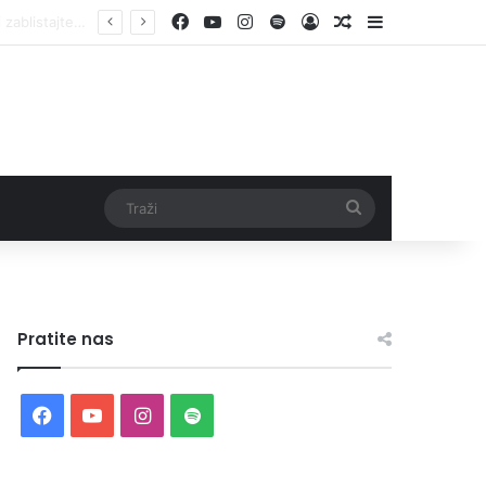
Facebook
YouTube
Instagram
Spotify
Log In
Random Article
Sidebar
Traži
Pratite nas
Facebook
YouTube
Instagram
Spotify