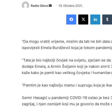
Send
Radio Olovo
19. Oktobra 2021.
an
Facebook
X
LinkedI
email
“Da mogu vratiti vrijeme, mislim da tati ne bih dal
ispovijesti Emela Burdžević koja je tokom pandemi
“Tata je bio najbolji čovjek na svijetu, sjećam se da
dodaje Emela, a Armin Šoljanin koji je nakon smr
kaže kako je pamti kao velikog čovjeka i humanitarc
“Pamtim je kao najbolju mamu i suprugu koja je ikad
Semir Hasagić u pandemiji COVID-19 ostao je bez 
zagrljaj, i njen osmijeh koji mu je govorio da može 