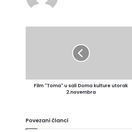
Film
"Toma"
u
sali
Doma
kulture
utorak
2.novembra
Film "Toma" u sali Doma kulture utorak
2.novembra
Povezani članci