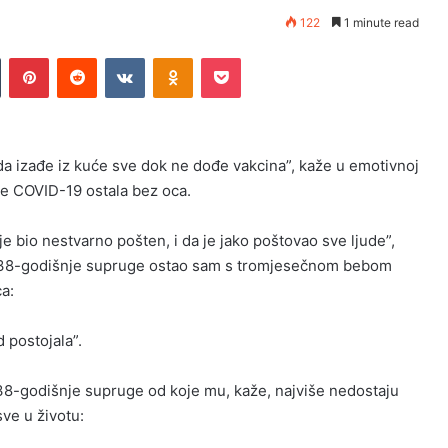
122
1 minute read
n
Tumblr
Pinterest
Reddit
VKontakte
Odnoklassniki
Pocket
a da izađe iz kuće sve dok ne dođe vakcina”, kaže u emotivnoj
je COVID-19 ostala bez oca.
 je bio nestvarno pošten, i da je jako poštovao sve ljude”,
ti 38-godišnje supruge ostao sam s tromjesečnom bebom
a:
 postojala”.
38-godišnje supruge od koje mu, kaže, najviše nedostaju
sve u životu: