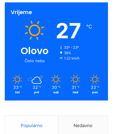
Vrijeme
27
℃
Olovo
33º - 23º
38%
1.22 km/h
Čisto nebo
33
32
30
31
33
℃
℃
℃
℃
℃
čet
pet
sub
ned
pon
Popularno
Nedavno