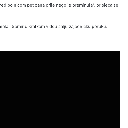
pred bolnicom pet dana prije nego je preminula”, prisjeća se
Emela i Semir u kratkom videu šalju zajedničku poruku: