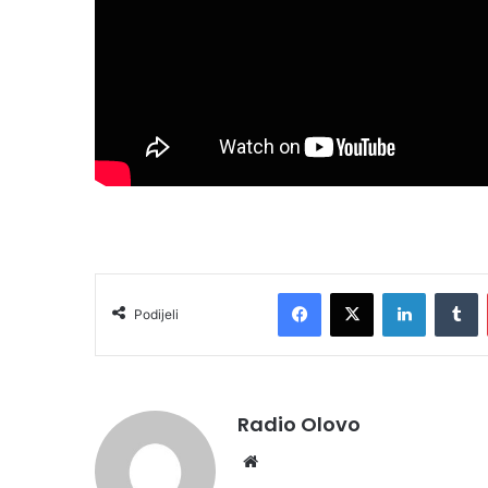
Facebook
X
LinkedIn
T
Podijeli
Radio Olovo
Website