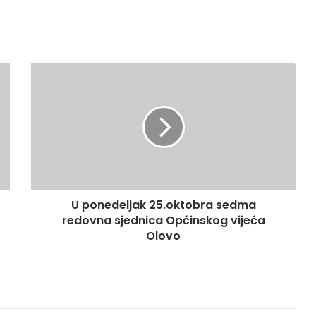
U
ponedeljak
25.oktobra
sedma
redovna
sjednica
Općinskog
vijeća
Olovo
U ponedeljak 25.oktobra sedma
redovna sjednica Općinskog vijeća
Olovo