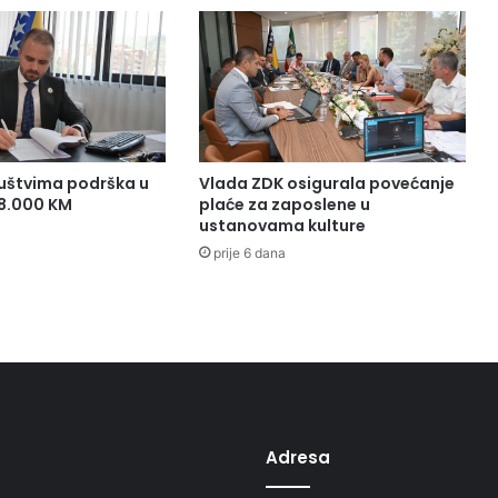
uštvima podrška u
Vlada ZDK osigurala povećanje
38.000 KM
plaće za zaposlene u
ustanovama kulture
prije 6 dana
Adresa