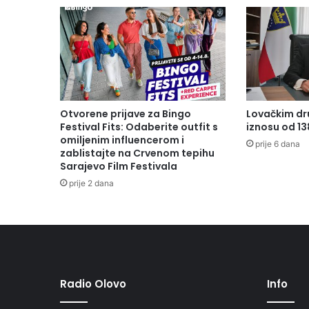
Otvorene prijave za Bingo
Lovačkim dr
Festival Fits: Odaberite outfit s
iznosu od 1
omiljenim influencerom i
prije 6 dana
zablistajte na Crvenom tepihu
Sarajevo Film Festivala
prije 2 dana
Radio Olovo
Info