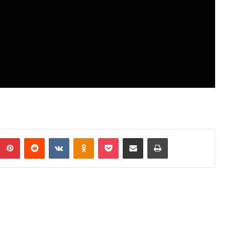
umblr
Pinterest
Reddit
VKontakte
Odnoklassniki
Pocket
Podijeli putem Emaila
Print