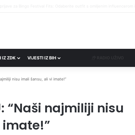
društvima podrška u iznosu od 138.000 KM
I IZ ZDK
VIJESTI IZ BIH
RADIO UŽIVO
liji nisu imali šansu, ali vi imate!”
“Naši najmiliji nisu
i imate!”