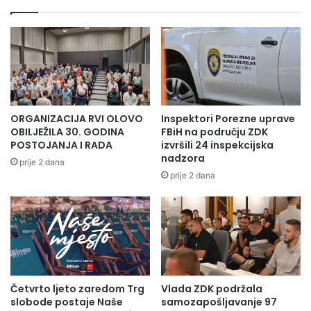
ORGANIZACIJA RVI OLOVO
Inspektori Porezne uprave
OBILJEŽILA 30. GODINA
FBiH na području ZDK
POSTOJANJA I RADA
izvršili 24 inspekcijska
nadzora
prije 2 dana
prije 2 dana
Četvrto ljeto zaredom Trg
Vlada ZDK podržala
slobode postaje Naše
samozapošljavanje 97