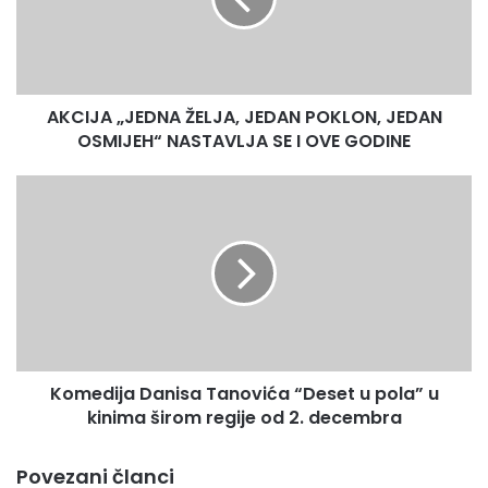
POKLON,
JEDAN
OSMIJEH“
NASTAVLJA
SE
AKCIJA „JEDNA ŽELJA, JEDAN POKLON, JEDAN
I
OVE
OSMIJEH“ NASTAVLJA SE I OVE GODINE
GODINE
Komedija
Danisa
Tanovića
“Deset
u
pola”
u
kinima
širom
Komedija Danisa Tanovića “Deset u pola” u
regije
od
kinima širom regije od 2. decembra
2.
decembra
Povezani članci