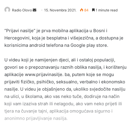
Send
Radio Olovo
15. Novembra 2021.
84
1 minute read
an
email
“Prijavi nasilje” je prva mobilna aplikacija u Bosni i
Hercegovini, koja je besplatna i višejezična, a dostupna je
korisnicima android telefona na Google play store.
U videu koji je namijenjen djeci, ali i ostaloj populaciji,
govori se o prepoznavanju raznih oblika nasilja, i korištenju
aplikacije www.prijavinasilje. ba, putem koje se mogu
prijaviti fizičko, psihičko, seksualno, verbalno i ekonomsko
nasilje. U videu je objašnjeno da, ukoliko svjedočite nasilju
na ulici, u školama, ako vas neko tuče, dodiruje na način
koji vam izaziva strah ili nelagodu, ako vam neko prijeti ili
tjera na čuvanje tajni, aplikacija omogućava sigurno i
anonimno prijavljivanje nasilja.