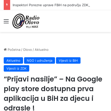
Inspektori Porezne uprave FBiH na području ZDK izvršili 24 inspekcijska nadzora
Meni
Početna
/
Olovo
/
Aktuelno
Aktuelno
NGO i udruženja
Vijesti iz BiH
Vijesti iz ZDK
“Prijavi nasilje” – Na Google
play store dostupna prva
aplikacija u BiH za djecu i
odrasle !