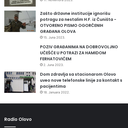
Zašto državne institucije ignorišu
potragu za nestalim H.F. iz Čuništa -
OTVORENO PISMO OGORČENIH
GRAĐANA OLOVA
15. Juna 2023.
POZIV GRAĐANIMA NA DOBROVOLJNO
UČEŠĆE U POTRAZI ZA HAMIDOM
FERHATOVIĆEM
2. Juna 2023.
Dom zdravlja sa stacionarom Olovo
uveo nove telefonske linije za kontakt s
pacijentima
18. Januara 2022.
Radio Olovo