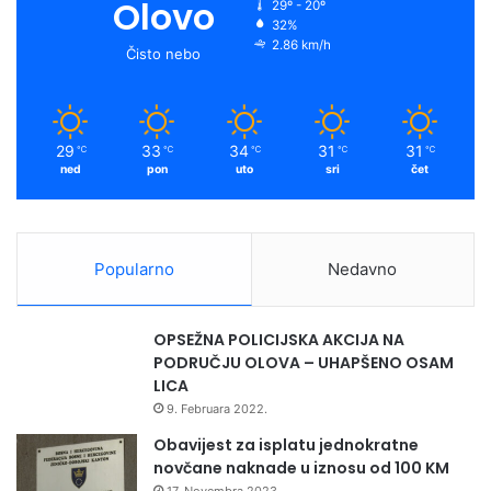
Olovo
29º - 20º
32%
2.86 km/h
Čisto nebo
29
33
34
31
31
℃
℃
℃
℃
℃
ned
pon
uto
sri
čet
Popularno
Nedavno
OPSEŽNA POLICIJSKA AKCIJA NA
PODRUČJU OLOVA – UHAPŠENO OSAM
LICA
9. Februara 2022.
Obavijest za isplatu jednokratne
novčane naknade u iznosu od 100 KM
17. Novembra 2023.