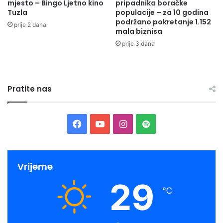
mjesto – Bingo Ljetno kino
pripadnika boračke
Tuzla
populacije – za 10 godina
podržano pokretanje 1.152
prije 2 dana
mala biznisa
prije 3 dana
Pratite nas
Facebook
YouTube
Instagram
Spotify
Vrijeme
29
℃