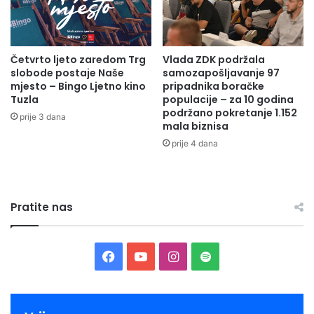
Četvrto ljeto zaredom Trg
Vlada ZDK podržala
slobode postaje Naše
samozapošljavanje 97
mjesto – Bingo Ljetno kino
pripadnika boračke
Tuzla
populacije – za 10 godina
podržano pokretanje 1.152
prije 3 dana
mala biznisa
prije 4 dana
Pratite nas
Facebook
YouTube
Instagram
Spotify