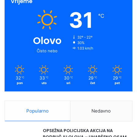
Vrijeme
31
℃
Olovo
32º - 22º
30%
1.03 km/h
Čisto nebo
32
33
30
29
29
℃
℃
℃
℃
℃
pon
uto
sri
čet
pet
Popularno
Nedavno
OPSEŽNA POLICIJSKA AKCIJA NA
PODRUČJU OLOVA – UHAPŠENO OSAM