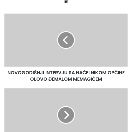
Website
NOVOGODIŠNJI
INTERVJU
SA
NAČELNIKOM
OPĆINE
OLOVO
ĐEMALOM
MEMAGIĆEM
NOVOGODIŠNJI INTERVJU SA NAČELNIKOM OPĆINE
OLOVO ĐEMALOM MEMAGIĆEM
STIGLA
NOVA
GODINA
I
OTIŠLA
STARA