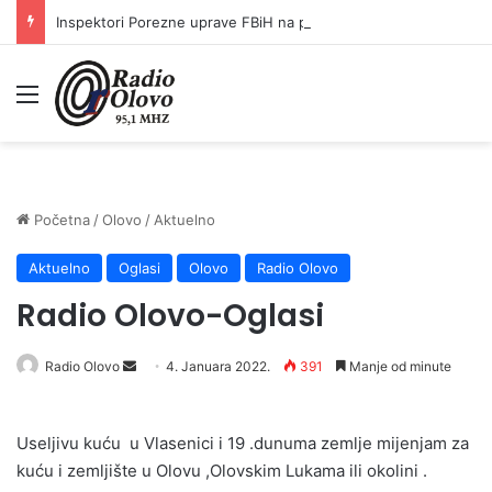
Inspektori Porezne uprave FBiH na području ZDK izvršili 24 inspekcijska nadzora
Meni
Početna
/
Olovo
/
Aktuelno
Aktuelno
Oglasi
Olovo
Radio Olovo
Radio Olovo-Oglasi
Send
Radio Olovo
4. Januara 2022.
391
Manje od minute
an
email
Useljivu kuću u Vlasenici i 19 .dunuma zemlje mijenjam za
kuću i zemljište u Olovu ,Olovskim Lukama ili okolini .