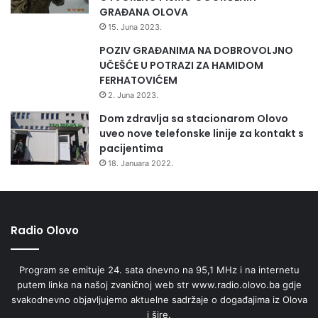
Radio Olovo/A.M
GRAĐANA OLOVA
15. Juna 2023.
POZIV GRAĐANIMA NA DOBROVOLJNO
UČEŠĆE U POTRAZI ZA HAMIDOM
FERHATOVIĆEM
2. Juna 2023.
Dom zdravlja sa stacionarom Olovo
uveo nove telefonske linije za kontakt s
pacijentima
18. Januara 2022.
Radio Olovo
Program se emituje 24. sata dnevno na 95,1 MHz i na internetu
putem linka na našoj zvaničnoj web str www.radio.olovo.ba gdje
svakodnevno objavljujemo aktuelne sadržaje o događajima iz Olova
i šire.