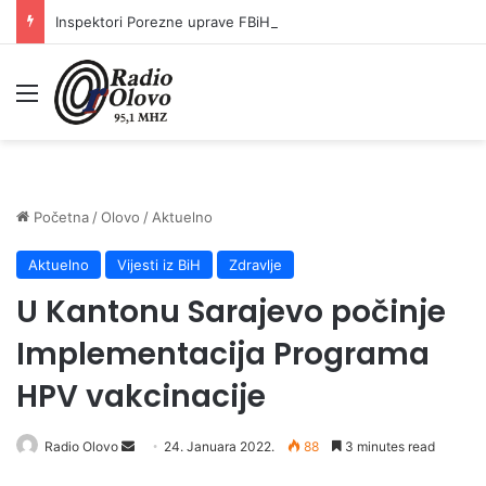
Inspektori Porezne uprave FBiH na području ZDK izvršili 24 inspekcijska nadzora
Meni
Početna
/
Olovo
/
Aktuelno
Aktuelno
Vijesti iz BiH
Zdravlje
U Kantonu Sarajevo počinje
Implementacija Programa
HPV vakcinacije
Send
Radio Olovo
24. Januara 2022.
88
3 minutes read
an