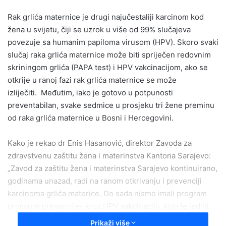
email
Rak grlića maternice je drugi najučestaliji karcinom kod
žena u svijetu, čiji se uzrok u više od 99% slučajeva
povezuje sa humanim papiloma virusom (HPV). Skoro svaki
slučaj raka grlića maternice može biti spriječen redovnim
skriningom grlića (PAPA test) i HPV vakcinacijom, ako se
otkrije u ranoj fazi rak grlića maternice se može
izliječiti. Međutim, iako je gotovo u potpunosti
preventabilan, svake sedmice u prosjeku tri žene preminu
od raka grlića maternice u Bosni i Hercegovini.
Kako je rekao dr Enis Hasanović, direktor Zavoda za
zdravstvenu zaštitu žena i materinstva Kantona Sarajevo:
„Zavod za zaštitu žena i materinstva Sarajevo kontinuirano,
godinama unazad, radi na ranom otkrivanju i prevenciji
karcinoma grlića materice. Do sada nismo imali program
primarne prevencije- kroz HPV vakcinaciju, koja je jedini
način da se spriječi pojava ovog karcinoma. Stoga smo
Prikaži više