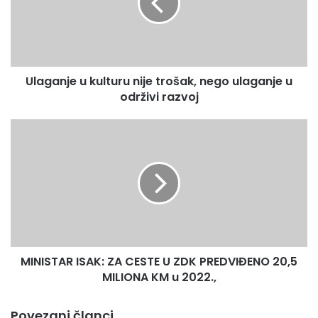
trošak,
nego
ulaganje
u
održivi
Ulaganje u kulturu nije trošak, nego ulaganje u
razvoj
održivi razvoj
MINISTAR
ISAK:
ZA
CESTE
U
ZDK
PREDVIĐENO
20,5
MILIONA
MINISTAR ISAK: ZA CESTE U ZDK PREDVIĐENO 20,5
KM
u
MILIONA KM u 2022.,
2022.,
Povezani članci