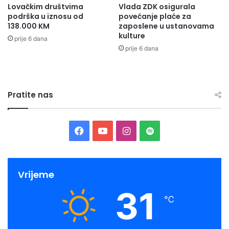
Lovačkim društvima
Vlada ZDK osigurala
podrška u iznosu od
povećanje plaće za
138.000 KM
zaposlene u ustanovama
kulture
prije 6 dana
prije 6 dana
Pratite nas
Facebook
YouTube
Instagram
Spotify
Vrijeme
31
℃