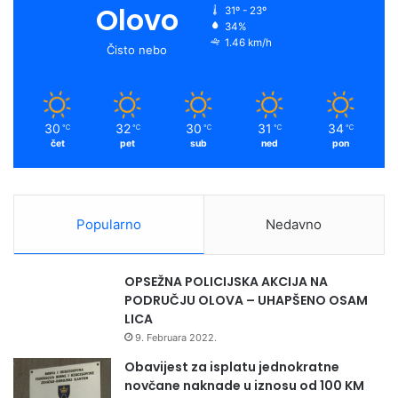
Olovo
31º - 23º
34%
1.46 km/h
Čisto nebo
30
32
30
31
34
℃
℃
℃
℃
℃
čet
pet
sub
ned
pon
Popularno
Nedavno
OPSEŽNA POLICIJSKA AKCIJA NA
PODRUČJU OLOVA – UHAPŠENO OSAM
LICA
9. Februara 2022.
Obavijest za isplatu jednokratne
novčane naknade u iznosu od 100 KM