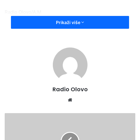
Radio Olovo/A.M
Prikaži više
Radio Olovo
Website
Ulaganje
u
kulturu
nije