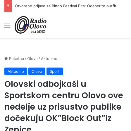
Otvorene prijave za Bingo Festival Fits: Odaberite outfit s omiljenim influencerom i zablistajte na Crvenom tepihu Sarajevo Film Festivala
Meni
Početna
/
Olovo
/
Aktuelno
Aktuelno
Olovo
Sport
Olovski odbojkaši u
Sportskom centru Olovo ove
nedelje uz prisustvo publike
dočekuju OK”Block Out”iz
Zenice