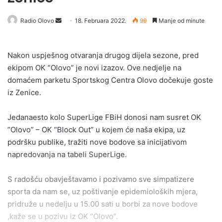
Send
Radio Olovo
18. Februara 2022.
99
Manje od minute
an
email
Nakon uspješnog otvaranja drugog dijela sezone, pred
ekipom OK “Olovo” je novi izazov. Ove nedjelje na
domaćem parketu Sportskog Centra Olovo dočekuje goste
iz Zenice.
Jedanaesto kolo SuperLige FBiH donosi nam susret OK
”Olovo” – OK “Block Out” u kojem će naša ekipa, uz
podršku publike, tražiti nove bodove sa inicijativom
napredovanja na tabeli SuperLige.
S radošću obavještavamo i pozivamo sve simpatizere
sporta da nam se, uz poštivanje epidemioloških mjera,
pridruže u nedelju u 15.00 sati u borbi za nove bodove
,kaže se u pozivu iz OK “Olovo”.