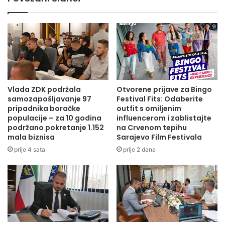
Vlada ZDK podržala
Otvorene prijave za Bingo
samozapošljavanje 97
Festival Fits: Odaberite
pripadnika boračke
outfit s omiljenim
populacije – za 10 godina
influencerom i zablistajte
podržano pokretanje 1.152
na Crvenom tepihu
mala biznisa
Sarajevo Film Festivala
prije 4 sata
prije 2 dana