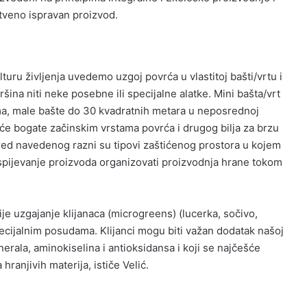
tveno ispravan proizvod.
lturu življenja uvedemo uzgoj povrća u vlastitoj bašti/vrtu i
ršina niti neke posebne ili specijalne alatke. Mini bašta/vrt
ama, male bašte do 30 kvadratnih metara u neposrednoj
šće bogate začinskim vrstama povrća i drugog bilja za brzu
ed navedenog razni su tipovi zaštićenog prostora u kojem
ispijevanje proizvoda organizovati proizvodnja hrane tokom
je uzgajanje klijanaca (microgreens) (lucerka, sočivo,
pecijalnim posudama. Klijanci mogu biti važan dodatak našoj
erala, aminokiselina i antioksidansa i koji se najčešće
ranjivih materija, ističe Velić.