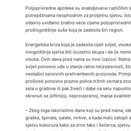
Poljoprivredne apoteke su snabdjevene različitim s
potrepštinama neophodnim za proljetnu sjetvu. Ist
odavno uviđamo znatno veće cijene poljoprivrednih
prošlogodišnje suše koja je zadesila širi region.
Energetska kriza koja je zadesila cijeli svijet, viso
ovogodišnja sjetva biti izuzetno skupa i da će nemin
visoka. Ovih dana pred nama su novi izazovi. Ratna de
svijet ponovno uđe u stanje ratne neizvjesnosti, št
nestašici osnovnih prehrambenih proizvoda. Primje
prošlosti ponovno prazne police tržnih centara stva
sela u gradove ili pak živeći i dalje na selu napustio
okrenuli se jeftinijoj, neprovjerenoj, manje kvalitet
– Zbog toga iskoristimo dane koji su pred nama, ide
graška, špinata, salate, mrkve, a kada malo zatopli s
sjetvu kukuruza kako za zrno tako i šećerca, sjetv