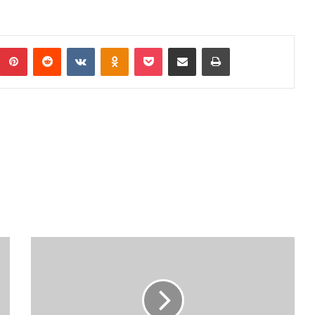
umblr
Pinterest
Reddit
VKontakte
Odnoklassniki
Pocket
Podijeli putem Emaila
Print
HOĆE
LI
GRADSKA
DŽAMIJA
U