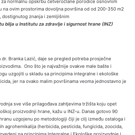
je za normalnu opskrbu četveročlane porodice osnovnim
ju na ovim prostorima dovoljna površina od od 200-350 m2
, dostignutog znanja i zemljišnim
u bilja u Institutu za zdravlje i sigurnost hrane (INZ)
la dr. Branka Lazić, daje se pregled potreba prosječne
izvodima. Ono što je najvažnije ovakve male bašte i
ogu uzgojiti u skladu sa principima integralne i ekološke
sticida, jer na ovako malim površinama veoma jednostavno je
vodnja sve više prilagođava zahtjevima tržišta koju opet
kološkoj proizvodnji hrane, kažu u INZ-u. Danas gotovo 90
ranu uzgojenu po metodologiji čiji je cilj između ostaloga i
ih agrohemikalija (herbicida, pesticida, fungicida, zoocida,
oizvedeni na principima Integralne i Ekološke proizvodnje i