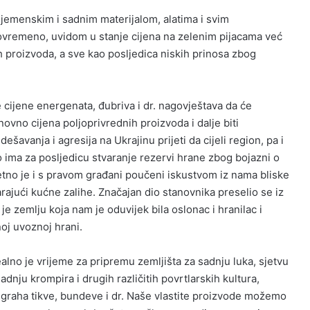
jemenskim i sadnim materijalom, alatima i svim
ovremeno, uvidom u stanje cijena na zelenim pijacama već
 proizvoda, a sve kao posljedica niskih prinosa zbog
ke cijene energenata, đubriva i dr. nagovještava da će
ovno cijena poljoprivrednih proizvoda i dalje biti
šavanja i agresija na Ukrajinu prijeti da cijeli region, pa i
o ima za posljedicu stvaranje rezervi hrane zbog bojazni o
tno je i s pravom građani poučeni iskustvom iz nama bliske
rajući kućne zalihe. Značajan dio stanovnika preselio se iz
 je zemlju koja nam je oduvijek bila oslonac i hranilac i
noj uvoznoj hrani.
alno je vrijeme za pripremu zemljišta za sadnju luka, sjetvu
adnju krompira i drugih različitih povrtlarskih kultura,
u graha tikve, bundeve i dr. Naše vlastite proizvode možemo