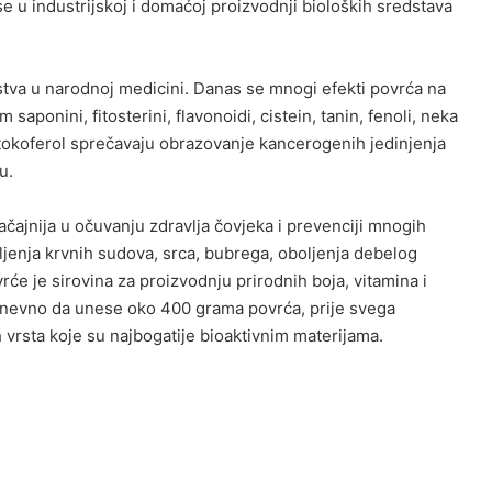
e u industrijskoj i domaćoj proizvodnji bioloških sredstava
stva u narodnoj medicini. Danas se mnogi efekti povrća na
saponini, fitosterini, flavonoidi, cistein, tanin, fenoli, neka
fa tokoferol sprečavaju obrazovanje kancerogenih jedinjenja
u.
ačajnija u očuvanju zdravlja čovjeka i prevenciji mnogih
ljenja krvnih sudova, srca, bubrega, oboljenja debelog
ovrće je sirovina za proizvodnju prirodnih boja, vitamina i
a dnevno da unese oko 400 grama povrća, prije svega
vrsta koje su najbogatije bioaktivnim materijama.