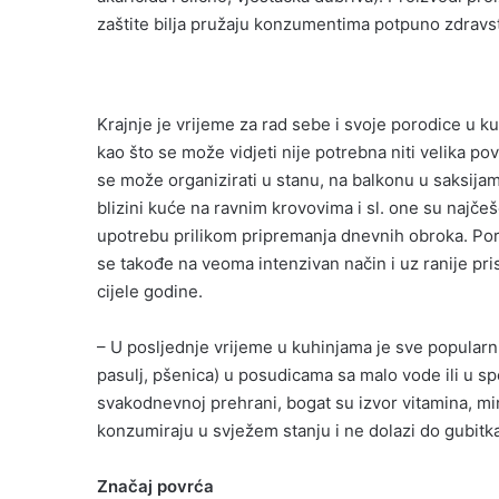
zaštite bilja pružaju konzumentima potpuno zdravs
Krajnje je vrijeme za rad sebe i svoje porodice u ku
kao što se može vidjeti nije potrebna niti velika pov
se može organizirati u stanu, na balkonu u saksij
blizini kuće na ravnim krovovima i sl. one su najče
upotrebu prilikom pripremanja dnevnih obroka. Por
se takođe na veoma intenzivan način i uz ranije pr
cijele godine.
– U posljednje vrijeme u kuhinjama je sve popularni
pasulj, pšenica) u posudicama sa malo vode ili u s
svakodnevnoj prehrani, bogat su izvor vitamina, min
konzumiraju u svježem stanju i ne dolazi do gubitka h
Značaj povrća