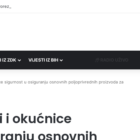
Porezne uprave FBiH na području ZDK izvršili 24 inspekcijska nadzora
I IZ ZDK
VIJESTI IZ BIH
RADIO UŽIVO
ice sigurnost u osiguranju osnovnih poljoprivrednih proizvoda za
i i okućnice
uranju osnovnih