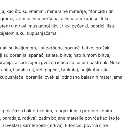
a, kao što su vitamini, mineralne materije, fitoncidi i dr.
ligrama, zatim u listu peršuna, u lisnatom kupusu, luku
oten) u mrkvi, muskatnoj tikvi, tikvi pečenki, paprici, listu
 bijelom luku, kupusnjačama.
ogati su kalijumom, list peršuna, spanać, blitve, grašak,
i su boranija, spanać, salata, blitva; natrijumom blitva,
oranija, a sadržajem gvožđa ističu se celer i paštrnak. Neke
ija, lisnati kelj, kelj pupčar, brokula), ugljikohidrata
a, kupusnjače, boranija, cvekla), odnosno balasnih materijama
di povrća sa baktericidnim, fungicidnim i protistozidnim
ka, paradajz, rotkva), zatim bojene materije povrća kao što je
ni (cvekla) i karotenoidi (mrkva). Fitoncidi povrća čine