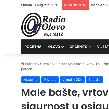
Subota, 8 Augusta 2026
Izdvojene vijesti
Inspektori 
POČETNA
OLOVO
OPĆENITO
VIJEST
Početna
/
Olovo
/
Aktuelno
/
Male bašte, vrtovi i okućn
porodicu
Aktuelno
Privreda
Vijesti iz ZDK
Zdravlje
Male bašte, vrtov
sigurnost u osig