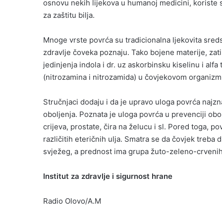
osnovu nekih lijekova u humanoj medicini, koriste s
za zaštitu bilja.
Mnoge vrste povrća su tradicionalna ljekovita sred
zdravlje čoveka poznaju. Tako bojene materije, zatim 
jedinjenja indola i dr. uz askorbinsku kiselinu i al
(nitrozamina i nitrozamida) u čovjekovom organizm
Stručnjaci dodaju i da je upravo uloga povrća najzn
oboljenja. Poznata je uloga povrća u prevenciji obo
crijeva, prostate, čira na želucu i sl. Pored toga, p
različitih eteričnih ulja. Smatra se da čovjek treb
svježeg, a prednost ima grupa žuto-zeleno-crvenih 
Institut za zdravlje i sigurnost hrane
Radio Olovo/A.M