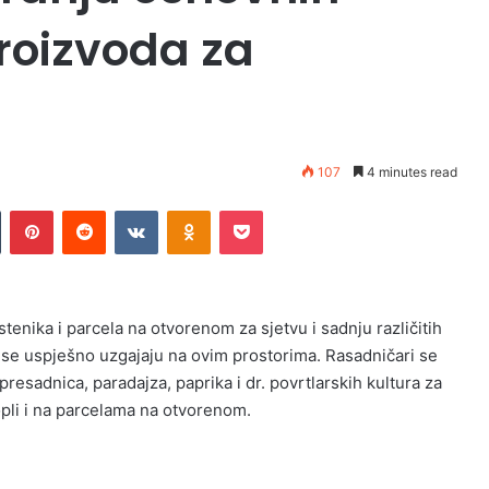
roizvoda za
107
4 minutes read
n
Tumblr
Pinterest
Reddit
VKontakte
Odnoklassniki
Pocket
tenika i parcela na otvorenom za sjetvu i sadnju različitih
je se uspješno uzgajaju na ovim prostorima. Rasadničari se
resadnica, paradajza, paprika i dr. povrtlarskih kultura za
pli i na parcelama na otvorenom.