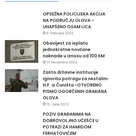
OPSEŽNA POLICIJSKA AKCIJA
NA PODRUČJU OLOVA –
UHAPŠENO OSAM LICA
9. Februara 2022.
Obavijest za isplatu
jednokratne novčane
naknade u iznosu od 100 KM
17. Novembra 2023.
Zašto državne institucije
ignorišu potragu za nestalim
H.F. iz Čuništa -OTVORENO
PISMO OGORČENIH GRAĐANA
OLOVA
15. Juna 2023.
POZIV GRAĐANIMA NA
DOBROVOLJNO UČEŠĆE U
POTRAZI ZA HAMIDOM
FERHATOVIĆEM