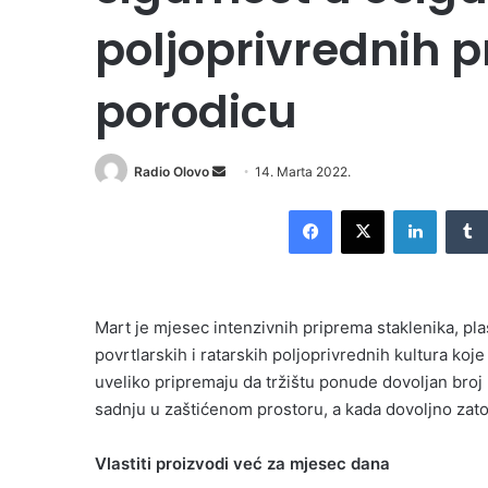
poljoprivrednih p
porodicu
Send
Radio Olovo
14. Marta 2022.
an
Facebook
X
LinkedI
email
Mart je mjesec intenzivnih priprema staklenika, plas
povrtlarskih i ratarskih poljoprivrednih kultura ko
uveliko pripremaju da tržištu ponude dovoljan broj p
sadnju u zaštićenom prostoru, a kada dovoljno zato
Vlastiti proizvodi već za mjesec dana