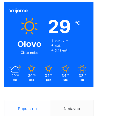
Vrijeme
29
℃
Olovo
29º - 20º
43%
3.41 km/h
Čisto nebo
29
30
34
34
32
℃
℃
℃
℃
℃
sub
ned
pon
uto
sri
Popularno
Nedavno