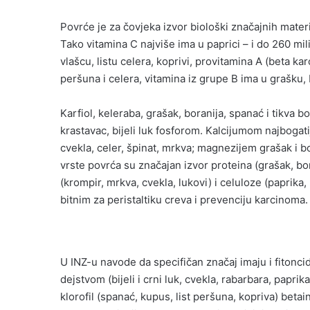
Povrće je za čovjeka izvor biološki značajnih materij
Tako vitamina C najviše ima u paprici – i do 260 mi
vlašcu, listu celera, koprivi, provitamina A (beta kar
peršuna i celera, vitamina iz grupe B ima u grašku,
Karfiol, keleraba, grašak, boranija, spanać i tikva b
krastavac, bijeli luk fosforom. Kalcijumom najbogatij
cvekla, celer, špinat, mrkva; magnezijem grašak i b
vrste povrća su značajan izvor proteina (grašak, boran
(krompir, mrkva, cvekla, lukovi) i celuloze (paprik
bitnim za peristaltiku creva i prevenciju karcinoma.
U INZ-u navode da specifičan značaj imaju i fitonci
dejstvom (bijeli i crni luk, cvekla, rabarbara, papri
klorofil (spanać, kupus, list peršuna, kopriva) betai