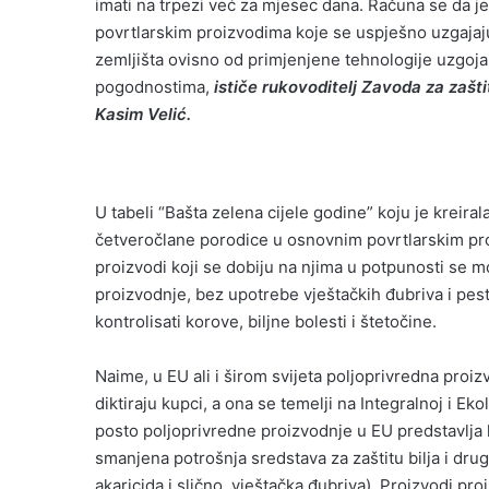
imati na trpezi već za mjesec dana. Računa se da 
povrtlarskim proizvodima koje se uspješno uzgaja
zemljišta ovisno od primjenjene tehnologije uzgoja
pogodnostima,
ističe rukovoditelj Zavoda za zaštit
Kasim Velić.
U tabeli “Bašta zelena cijele godine” koju je kreira
četveročlane porodice u osnovnim povrtlarskim pro
proizvodi koji se dobiju na njima u potpunosti se m
proizvodnje, bez upotrebe vještačkih đubriva i pe
kontrolisati korove, biljne bolesti i štetočine.
Naime, u EU ali i širom svijeta poljoprivredna proiz
diktiraju kupci, a ona se temelji na Integralnoj i E
posto poljoprivredne proizvodnje u EU predstavlja h
smanjena potrošnja sredstava za zaštitu bilja i drug
akaricida i slično, vještačka đubriva). Proizvodi pr