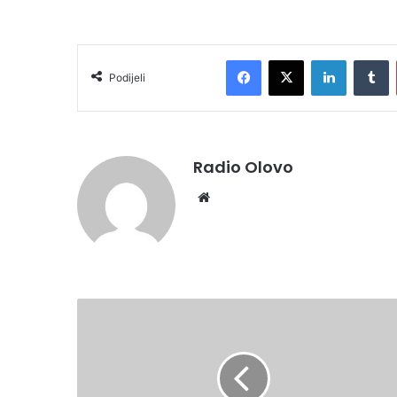
Facebook
X
LinkedIn
T
Podijeli
Radio Olovo
Website
Crveni
križ
Olovo-
u
petak