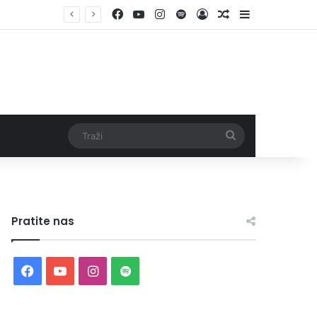
Facebook
YouTube
Instagram
Spotify
Log In
Random Article
Sidebar
Traži
Pratite nas
Facebook
YouTube
Instagram
Spotify