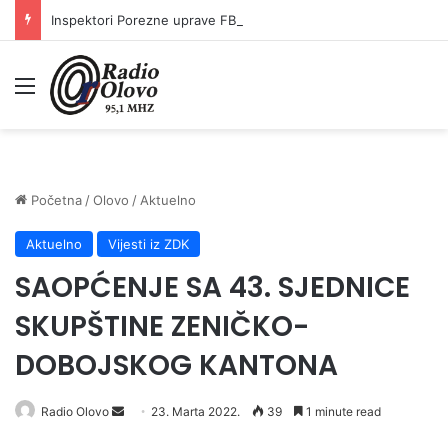
Inspektori Porezne uprave FBiH na području ZDK izvršili 24 inspekcijska nadzora
Meni
Početna
/
Olovo
/
Aktuelno
Aktuelno
Vijesti iz ZDK
SAOPĆENJE SA 43. SJEDNICE
SKUPŠTINE ZENIČKO-
DOBOJSKOG KANTONA
Send
Radio Olovo
23. Marta 2022.
39
1 minute read
an