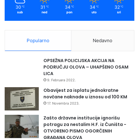
30
31
34
34
32
℃
℃
℃
℃
℃
sub
ned
pon
uto
sri
Popularno
Nedavno
OPSEŽNA POLICIJSKA AKCIJA NA
PODRUČJU OLOVA – UHAPŠENO OSAM
LICA
9. Februara 2022.
Obavijest za isplatu jednokratne
novčane naknade u iznosu od 100 KM
17. Novembra 2023.
Zašto državne institucije ignorišu
potragu za nestalim H.F. iz Čuništa -
OTVORENO PISMO OGORČENIH
GRAĐANA OLOVA