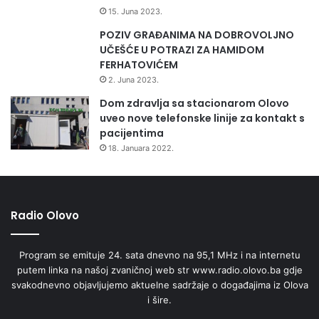
15. Juna 2023.
POZIV GRAĐANIMA NA DOBROVOLJNO
UČEŠĆE U POTRAZI ZA HAMIDOM
FERHATOVIĆEM
2. Juna 2023.
Dom zdravlja sa stacionarom Olovo
uveo nove telefonske linije za kontakt s
pacijentima
18. Januara 2022.
Radio Olovo
Program se emituje 24. sata dnevno na 95,1 MHz i na internetu
putem linka na našoj zvaničnoj web str www.radio.olovo.ba gdje
svakodnevno objavljujemo aktuelne sadržaje o događajima iz Olova
i šire.