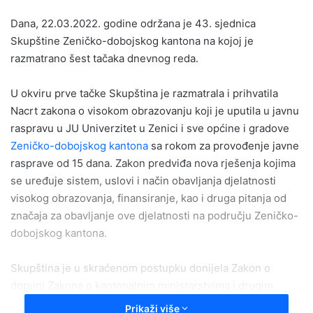
email
Dana, 22.03.2022. godine održana je 43. sjednica
Skupštine Zeničko-dobojskog kantona na kojoj je
razmatrano šest tačaka dnevnog reda.
U okviru prve tačke Skupština je razmatrala i prihvatila
Nacrt zakona o visokom obrazovanju koji je uputila u javnu
raspravu u JU Univerzitet u Zenici i sve općine i gradove
Zeničko-dobojskog kantona
sa rokom za provođenje javne
rasprave od 15 dana. Zakon predviđa nova rješenja kojima
se uređuje sistem, uslovi i način obavljanja djelatnosti
visokog obrazovanja, finansiranje, kao i druga pitanja od
značaja za obavljanje ove djelatnosti na području Zeničko-
dobojskog kantona.
Skupština je u skraćenom postupku donijela Zakon o
dopuni Zakona o kantonalnim ministarstvima i drugim
tijelima kantonalne uprave, a potom također u skraćenom
Prikaži više