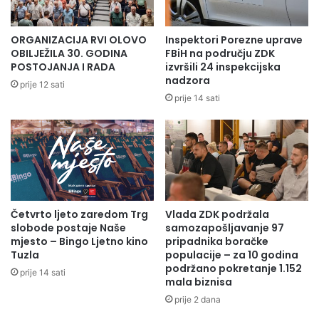
ORGANIZACIJA RVI OLOVO
Inspektori Porezne uprave
OBILJEŽILA 30. GODINA
FBiH na području ZDK
POSTOJANJA I RADA
izvršili 24 inspekcijska
nadzora
prije 12 sati
prije 14 sati
Četvrto ljeto zaredom Trg
Vlada ZDK podržala
slobode postaje Naše
samozapošljavanje 97
mjesto – Bingo Ljetno kino
pripadnika boračke
Tuzla
populacije – za 10 godina
podržano pokretanje 1.152
prije 14 sati
mala biznisa
prije 2 dana