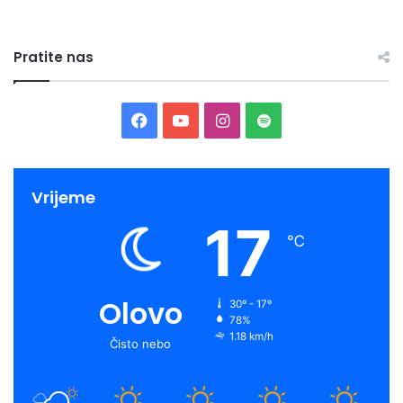
Pratite nas
Facebook
YouTube
Instagram
Spotify
Vrijeme
17
℃
Olovo
30º - 17º
78%
1.18 km/h
Čisto nebo