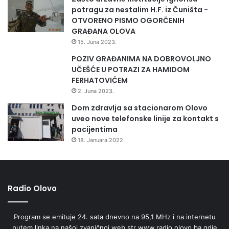
potragu za nestalim H.F. iz Čuništa -
OTVORENO PISMO OGORČENIH
GRAĐANA OLOVA
15. Juna 2023.
POZIV GRAĐANIMA NA DOBROVOLJNO
UČEŠĆE U POTRAZI ZA HAMIDOM
FERHATOVIĆEM
2. Juna 2023.
Dom zdravlja sa stacionarom Olovo
uveo nove telefonske linije za kontakt s
pacijentima
18. Januara 2022.
Radio Olovo
Program se emituje 24. sata dnevno na 95,1 MHz i na internetu
putem linka na našoj zvaničnoj web str www.radio.olovo.ba gdje