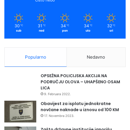
30
31
34
34
32
℃
℃
℃
℃
℃
sub
ned
pon
uto
sri
Popularno
Nedavno
OPSEŽNA POLICIJSKA AKCIJA NA
PODRUČJU OLOVA – UHAPŠENO OSAM
LICA
9. Februara 2022.
Obavijest za isplatu jednokratne
novčane naknade u iznosu od 100 KM
17. Novembra 2023.
Zašto državne institucije ignorišu