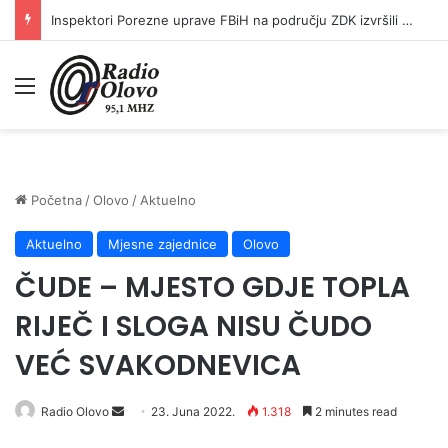
Inspektori Porezne uprave FBiH na području ZDK izvršili 24 inspekcijska nadzora
Meni
Početna
/
Olovo
/
Aktuelno
Aktuelno
Mjesne zajednice
Olovo
ČUDE – MJESTO GDJE TOPLA
RIJEČ I SLOGA NISU ČUDO
VEĆ SVAKODNEVICA
Send
Radio Olovo
23. Juna 2022.
1.318
2 minutes read
an