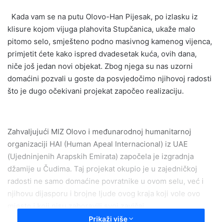
email
Kada vam se na putu Olovo-Han Pijesak, po izlasku iz
klisure kojom vijuga plahovita Stupčanica, ukaže malo
pitomo selo, smješteno podno masivnog kamenog vijenca,
primjetit ćete kako ispred dvadesetak kuća, ovih dana,
niče još jedan novi objekat. Zbog njega su nas uzorni
domaćini pozvali u goste da posvjedočimo njihovoj radosti
što je dugo očekivani projekat započeo realizaciju.
Zahvaljujući MIZ Olovo i međunarodnoj humanitarnoj
organizaciji HAI (Human Apeal Internacional) iz UAE
(Ujedninjenih Arapskih Emirata) započela je izgradnja
džamije u Čudima. Taj projekat okupio je u zajedničkoj
radosti ne samo domaćine povratnike u ovom selu, već i
njihovu dijasporu i brojne ljude ovog kraja koji vole ovo
mjesto i koji nisu zaboravili svoj zavičaj.
Prikaži više