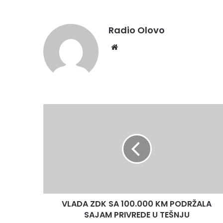
Radio Olovo
Website
VLADA
ZDK
SA
100.000
KM
PODRŽALA
SAJAM
PRIVREDE
U
VLADA ZDK SA 100.000 KM PODRŽALA
TEŠNJU
SAJAM PRIVREDE U TEŠNJU