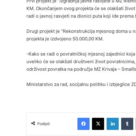
Prvi projekt je “Izgradnja javne rasvjete u MZ Ribni
KM. Okončanjem ovog projekta će se olakšati život
radi o javnoj rasvjeti na dionici puta koji ide prema 
Drugi projekt je “Rekonstrukcija mjesnog doma u nas
projekta je izdvojeno 50.000,00 KM.
-Kako se radi o povratničkoj mjesnoj zajednici koja
uveliko će se olakšati društveni život povratnicima, 
održivost povratka na područje MZ Krivaja – Smailba
Ministarstvo za rad, socijalnu politiku i izbjeglice 
Facebook
X
LinkedIn
T
Podijeli