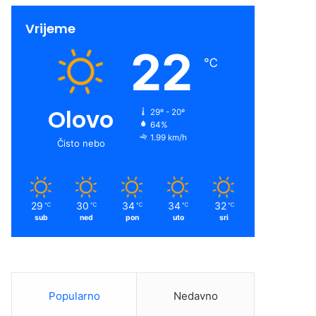
Vrijeme
22
℃
Olovo
29º - 20º
64%
1.99 km/h
Čisto nebo
29
30
34
34
32
℃
℃
℃
℃
℃
sub
ned
pon
uto
sri
Popularno
Nedavno