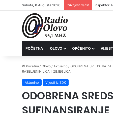
Subota, 8 Augusta 2026
Izdvojene vijesti
Inspektori 
POČETNA
OLOVO
OPĆENITO
VIJEST
Početna
/
Olovo
/
Aktuelno
/
ODOBRENA SREDSTVA ZA 
RASELJENIH LICA I IZBJEGLICA
Aktuelno
Vijesti iz ZDK
ODOBRENA SREDS
SUFINANSIRANJE