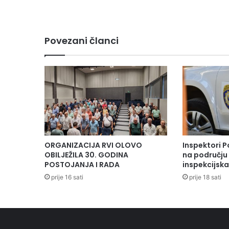
Povezani članci
ORGANIZACIJA RVI OLOVO
Inspektori P
OBILJEŽILA 30. GODINA
na području 
POSTOJANJA I RADA
inspekcijsk
prije 16 sati
prije 18 sati