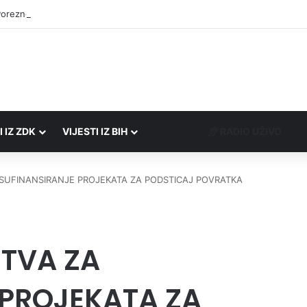
Porezne uprave FBiH na području ZDK izvršili 24 inspekcijska nadzora
I IZ ZDK
VIJESTI IZ BIH
RADIO UŽIVO
SUFINANSIRANJE PROJEKATA ZA PODSTICAJ POVRATKA
TVA ZA
 PROJEKATA ZA