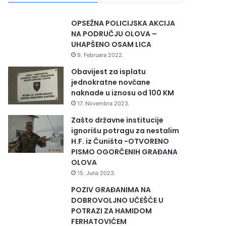
OPSEŽNA POLICIJSKA AKCIJA
NA PODRUČJU OLOVA –
UHAPŠENO OSAM LICA
9. Februara 2022.
Obavijest za isplatu
jednokratne novčane
naknade u iznosu od 100 KM
17. Novembra 2023.
Zašto državne institucije
ignorišu potragu za nestalim
H.F. iz Čuništa -OTVORENO
PISMO OGORČENIH GRAĐANA
OLOVA
15. Juna 2023.
POZIV GRAĐANIMA NA
DOBROVOLJNO UČEŠĆE U
POTRAZI ZA HAMIDOM
FERHATOVIĆEM