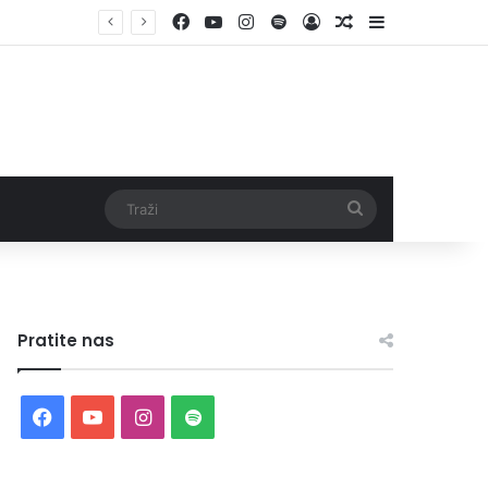
Facebook
YouTube
Instagram
Spotify
Log In
Random Article
Sidebar
Traži
Pratite nas
Facebook
YouTube
Instagram
Spotify