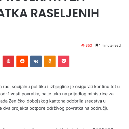
ATKA RASELJENIH
353
1 minute read
n
Tumblr
Pinterest
Reddit
VKontakte
Odnoklassniki
Pocket
rad, socijalnu politiku i izbjeglice je osigurati kontinuitet u
 održivosti povratka, pa je tako na prijedlog ministrice za
, Vlada Zeničko-dobojskog kantona odobrila sredstva u
e dva projekta potpore održivog povratka na području