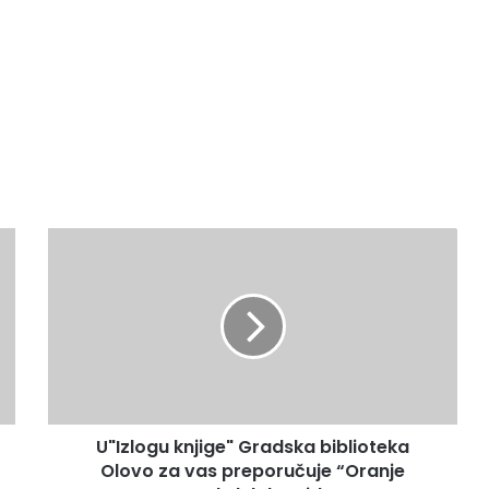
U"Izlogu
knjige"
Gradska
biblioteka
Olovo
za
vas
preporučuje
“Oranje
U"Izlogu knjige" Gradska biblioteka
mora”
Abdulaha
Olovo za vas preporučuje “Oranje