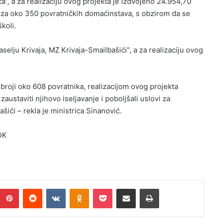
ca“, a za realizaciju ovog projekta je izdvojeno 24.954,70
 za oko 350 povratničkih domaćinstava, s obzirom da se
školi.
elju Krivaja, MZ Krivaja-Smailbašići“, a za realizaciju ovog
 broji oko 608 povratnika, realizacijom ovog projekta
zaustaviti njihovo iseljavanje i poboljšali uslovi za
šići – rekla je ministrica Sinanović.
ZDK
umblr
Pinterest
Reddit
VKontakte
Odnoklassniki
Pocket
Podijeli putem Emaila
Print