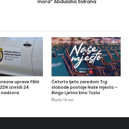
Sidrana
mora” Abdulaha Sidrana
orezne uprave FBiH
Četvrto ljeto zaredom Trg
ZDK izvršili 24
slobode postaje Naše mjesto –
a nadzora
Bingo Ljetno kino Tuzla
prije 18 sati