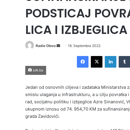
PODSTICAJ POVR
LICA I IZBJEGLICA
Send
Radio Olovo
16. Septembra 2022.
an
Facebook
X
LinkedI
email
zdk.ba
Jedan od osnovnih ciljeva i zadataka Ministarstva za 
smislu ulaganja u infrastrukturu, a u cilju povratka i
rad, socijalnu politiku i izbjeglice Azre Sinanović
ukupnom iznosu od 74. 954,70 KM za sufinansiranj
grada Zavidovići.