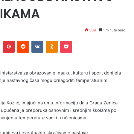
LIKAMA
389
1 minute read
n
Tumblr
Pinterest
Reddit
VKontakte
Odnoklassniki
Pocket
nistarstva za obrazovanje, nauku, kulturu i sport donijela
nje nastavnog časa mogu prilagoditi temperaturnim
ija Kozlić, imajući na umu informaciju da u Gradu Zenica
e, upućena je preporuka osnovnim i srednjim školama po
manjenju temperature vani i u učionicama.
zumijeva i eventualno skraćivanje nastave.