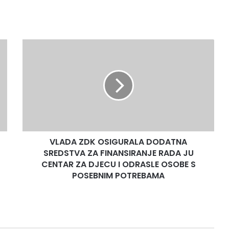
VLADA
ZDK
OSIGURALA
DODATNA
SREDSTVA
ZA
FINANSIRANJE
RADA
JU
VLADA ZDK OSIGURALA DODATNA
CENTAR
ZA
SREDSTVA ZA FINANSIRANJE RADA JU
DJECU
CENTAR ZA DJECU I ODRASLE OSOBE S
I
POSEBNIM POTREBAMA
ODRASLE
OSOBE
S
POSEBNIM
POTREBAMA