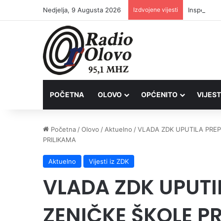
Nedjelja, 9 Augusta 2026
Izdvojene vijesti
Inspektori
POČETNA
OLOVO
OPĆENITO
VIJEST
Početna
/
Olovo
/
Aktuelno
/
VLADA ZDK UPUTILA PRE
PRILIKAMA
Aktuelno
Vijesti iz ZDK
VLADA ZDK UPUTI
ZENIČKE ŠKOLE P