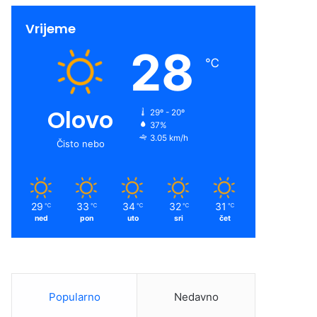
Vrijeme
28
℃
Olovo
29º - 20º
37%
3.05 km/h
Čisto nebo
29
33
34
32
31
℃
℃
℃
℃
℃
ned
pon
uto
sri
čet
Popularno
Nedavno