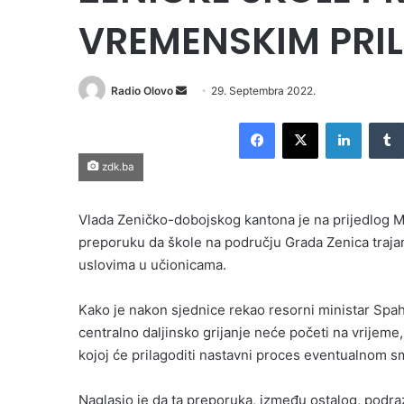
VREMENSKIM PRI
Send
Radio Olovo
29. Septembra 2022.
an
Facebook
X
LinkedI
email
zdk.ba
Vlada Zeničko-dobojskog kantona je na prijedlog Mi
preporuku da škole na području Grada Zenica traja
uslovima u učionicama.
Kako je nakon sjednice rekao resorni ministar Spah
centralno daljinsko grijanje neće početi na vrijem
kojoj će prilagoditi nastavni proces eventualnom s
Naglasio je da ta preporuka, između ostalog, podra