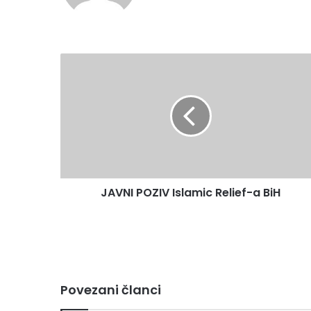
JAVNI
POZIV
Islamic
Relief-
a
BiH
JAVNI POZIV Islamic Relief-a BiH
Povezani članci