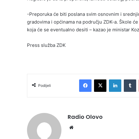
-Preporuka će biti poslana svim osnovnim i srednjim
gradovima i općinama na području ZDK-a. Škole će bi
koja će se eventualno desiti – kazao je ministar Koz
Press služba ZDK
Facebook
X
LinkedIn
T
Podijeli
Radio Olovo
Website