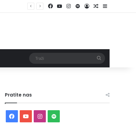
Facebook
YouTube
Instagram
Spotify
Log In
Random Article
Sidebar
Traži
Pratite nas
Facebook
YouTube
Instagram
Spotify