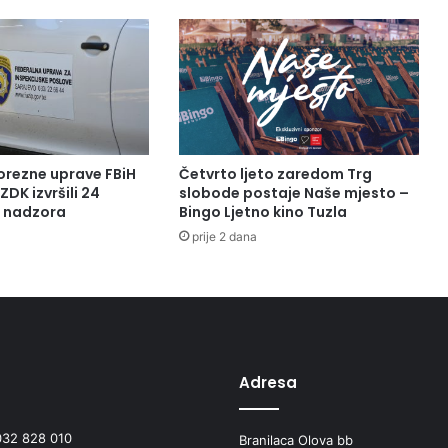
orezne uprave FBiH
Četvrto ljeto zaredom Trg
ZDK izvršili 24
slobode postaje Naše mjesto –
a nadzora
Bingo Ljetno kino Tuzla
prije 2 dana
Adresa
032 828 010
Branilaca Olova bb