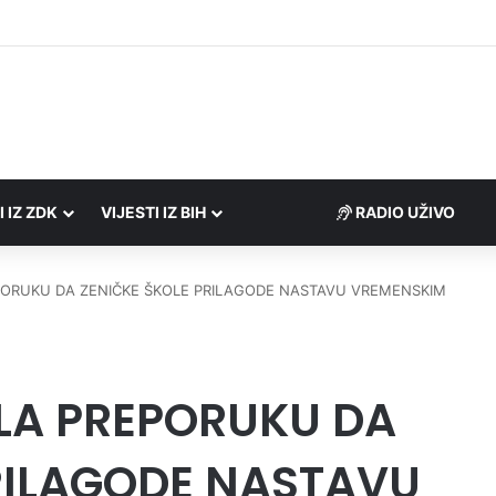
 Porezne uprave FBiH na području ZDK izvršili 24 inspekcijska nadzora
I IZ ZDK
VIJESTI IZ BIH
RADIO UŽIVO
PORUKU DA ZENIČKE ŠKOLE PRILAGODE NASTAVU VREMENSKIM
LA PREPORUKU DA
RILAGODE NASTAVU