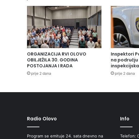
ORGANIZACIJA RVI OLOVO
Inspektori P
OBILJEŽILA 30. GODINA
na području 
POSTOJANJA I RADA
inspekcijsk
prije 2 dana
prije 2 dana
Radio Olovo
Info
Program se emituje 24. sata dnevno na
Telefon: 