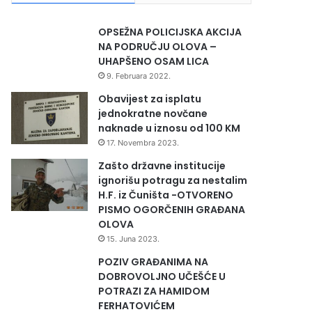
OPSEŽNA POLICIJSKA AKCIJA
NA PODRUČJU OLOVA –
UHAPŠENO OSAM LICA
9. Februara 2022.
Obavijest za isplatu
jednokratne novčane
naknade u iznosu od 100 KM
17. Novembra 2023.
Zašto državne institucije
ignorišu potragu za nestalim
H.F. iz Čuništa -OTVORENO
PISMO OGORČENIH GRAĐANA
OLOVA
15. Juna 2023.
POZIV GRAĐANIMA NA
DOBROVOLJNO UČEŠĆE U
POTRAZI ZA HAMIDOM
FERHATOVIĆEM