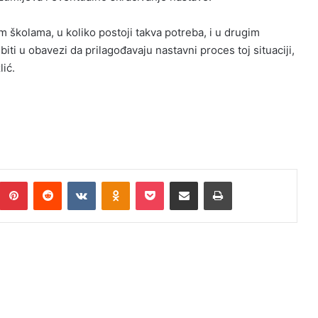
 školama, u koliko postoji takva potreba, i u drugim
ti u obavezi da prilagođavaju nastavni proces toj situaciji,
lić.
umblr
Pinterest
Reddit
VKontakte
Odnoklassniki
Pocket
Podijeli putem Emaila
Print