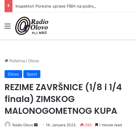
Inspektori Porezne uprave FBiH na području ZDK izvršili 24 inspekcijska nadzora
Meni
Početna
/
Olovo
Olovo
Sport
REZIME ZAVRŠNICE (1/8 i 1/4
finala) ZIMSKOG
MALONOGOMETNOG KUPA
Send
Radio Olovo
16. Januara 2023.
393
1 minute read
an