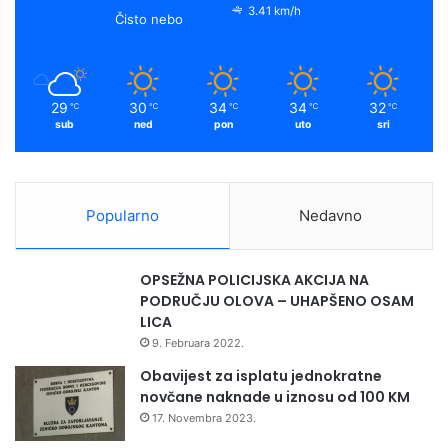
3.41 km/h
Čisto nebo
29
30
34
34
32
℃
℃
℃
℃
℃
sub
ned
pon
uto
sri
Popularno
Nedavno
OPSEŽNA POLICIJSKA AKCIJA NA
PODRUČJU OLOVA – UHAPŠENO OSAM
LICA
9. Februara 2022.
Obavijest za isplatu jednokratne
novčane naknade u iznosu od 100 KM
17. Novembra 2023.