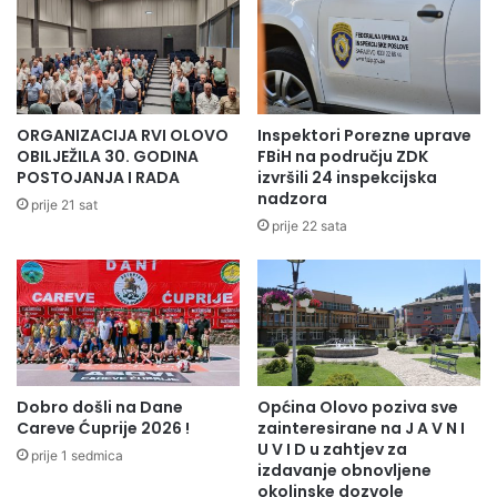
ORGANIZACIJA RVI OLOVO
Inspektori Porezne uprave
OBILJEŽILA 30. GODINA
FBiH na području ZDK
POSTOJANJA I RADA
izvršili 24 inspekcijska
nadzora
prije 21 sat
prije 22 sata
Dobro došli na Dane
Općina Olovo poziva sve
Careve Ćuprije 2026 !
zainteresirane na J A V N I
U V I D u zahtjev za
prije 1 sedmica
izdavanje obnovljene
okolinske dozvole