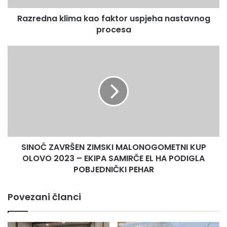
polufinale turnira. To je za nogom pošlo ekipama Tom Cat i
Razredna klima kao faktor uspjeha nastavnog
Crni Labud nakon ovih rezultata:
procesa
SAJMIR TIHOVIĆI GREEN SERVIS – TOM CAT 2-4
SINOĆ
ZAVRŠEN
ZIMSKI
ČUNIŠTA – CRNI LABUD 3-10
MALONOGOMETNI
KUP
OLOVO
2023
–
EKIPA
SINOĆ ZAVRŠEN ZIMSKI MALONOGOMETNI KUP
SAMIRČE
EL
OLOVO 2023 – EKIPA SAMIRČE EL HA PODIGLA
HA
POBJEDNIČKI PEHAR
PODIGLA
POBJEDNIČKI
Povezani članci
PEHAR