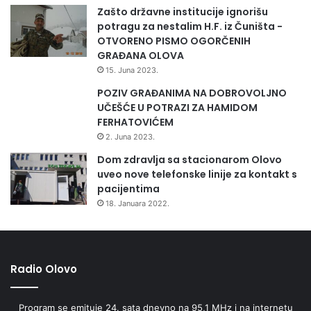
Zašto državne institucije ignorišu
potragu za nestalim H.F. iz Čuništa -
OTVORENO PISMO OGORČENIH
GRAĐANA OLOVA
15. Juna 2023.
POZIV GRAĐANIMA NA DOBROVOLJNO
UČEŠĆE U POTRAZI ZA HAMIDOM
FERHATOVIĆEM
2. Juna 2023.
Dom zdravlja sa stacionarom Olovo
uveo nove telefonske linije za kontakt s
pacijentima
18. Januara 2022.
Radio Olovo
Program se emituje 24. sata dnevno na 95,1 MHz i na internetu