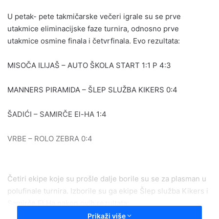
email
U petak- pete takmičarske večeri igrale su se prve
utakmice eliminacijske faze turnira, odnosno prve
utakmice osmine finala i četvrfinala. Evo rezultata:
MISOČA ILIJAŠ – AUTO ŠKOLA START 1:1 P 4:3
MANNERS PIRAMIDA – ŠLEP SLUŽBA KIKERS 0:4
ŠADIĆI – SAMIRČE El-HA 1:4
VRBE – ROLO ZEBRA 0:4
Četiri ekipe koje su prošle dalje borile su se za plasman u
polufinale turnira. Izborile su ga ekipe Šlep služba Kikers i
Samirče El Ha nakon ovih rezultata:
Prikaži više