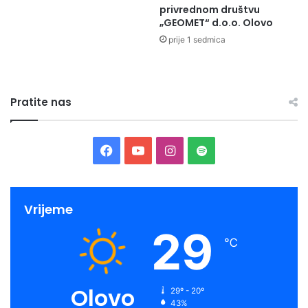
privrednom društvu
„GEOMET“ d.o.o. Olovo
prije 1 sedmica
Pratite nas
Facebook
YouTube
Instagram
Spotify
Vrijeme
29
℃
Olovo
29º - 20º
43%