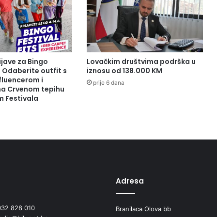
ijave za Bingo
Lovačkim društvima podrška u
: Odaberite outfit s
iznosu od 138.000 KM
fluencerom i
prije 6 dana
 na Crvenom tepihu
m Festivala
Adresa
032 828 010
Branilaca Olova bb