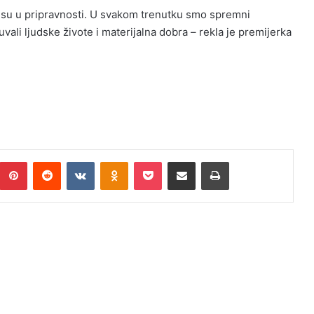
te su u pripravnosti. U svakom trenutku smo spremni
ali ljudske živote i materijalna dobra – rekla je premijerka
umblr
Pinterest
Reddit
VKontakte
Odnoklassniki
Pocket
Podijeli putem Emaila
Print