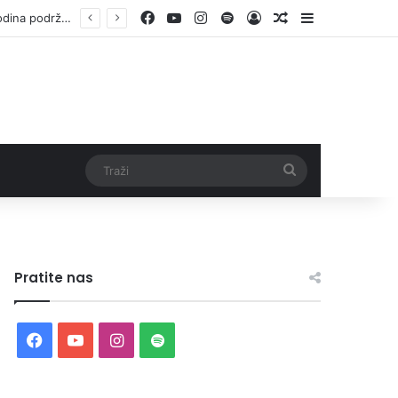
Facebook
YouTube
Instagram
Spotify
Log In
Random Article
Sidebar
Otvorene prijave za Bingo Festival Fits: Odaberite outfit s omiljenim influencerom i zablistajte na Crvenom tepihu Sarajevo Film Festivala
Traži
Pratite nas
Facebook
YouTube
Instagram
Spotify