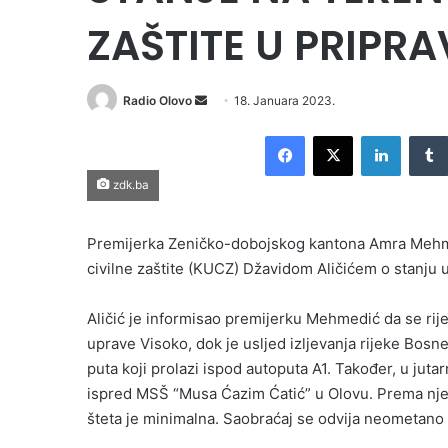
ZAŠTITE U PRIPR
Send
Radio Olovo
18. Januara 2023.
an
Facebook
X
LinkedI
email
zdk.ba
Premijerka Zeničko-dobojskog kantona Amra Mehme
civilne zaštite (KUCZ) Džavidom Aličićem o stanju 
Aličić je informisao premijerku Mehmedić da se rije
uprave Visoko, dok je usljed izljevanja rijeke Bos
puta koji prolazi ispod autoputa A1. Također, u jutar
ispred MSŠ “Musa Ćazim Ćatić” u Olovu. Prema njeg
šteta je minimalna. Saobraćaj se odvija neometano 