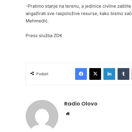
-Pratimo stanje na terenu, a jedinice civilne zašti
angažirati sve raspoložive resurse, kako bismo sačuv
Mehmedić.
Press služba ZDK
Facebook
X
LinkedIn
T
Podijeli
Radio Olovo
Website