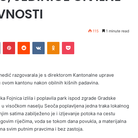
AVNOSTI
115
1 minute read
n
Tumblr
Pinterest
Reddit
VKontakte
Odnoklassniki
Pocket
dić razgovarala je s direktorom Kantonalne uprave
u ovom kantonu nakon obilnih kišnih padavina.
ka Fojnica izlila i poplavila park ispod zgrade Gradske
ne u visočkom naselju Seoča poplavljena jedna traka lokalnog
njim satima zabilježeno je i izljevanje potoka na cestu
ovim riječima, voda se tokom dana povukla, a materijalna
na svim putnim pravcima i bez zastoja.