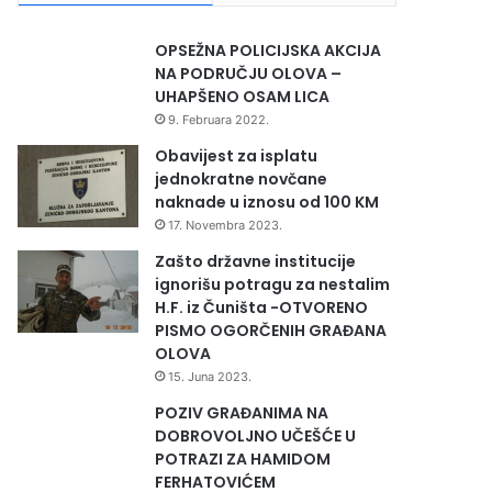
OPSEŽNA POLICIJSKA AKCIJA
NA PODRUČJU OLOVA –
UHAPŠENO OSAM LICA
9. Februara 2022.
Obavijest za isplatu
jednokratne novčane
naknade u iznosu od 100 KM
17. Novembra 2023.
Zašto državne institucije
ignorišu potragu za nestalim
H.F. iz Čuništa -OTVORENO
PISMO OGORČENIH GRAĐANA
OLOVA
15. Juna 2023.
POZIV GRAĐANIMA NA
DOBROVOLJNO UČEŠĆE U
POTRAZI ZA HAMIDOM
FERHATOVIĆEM