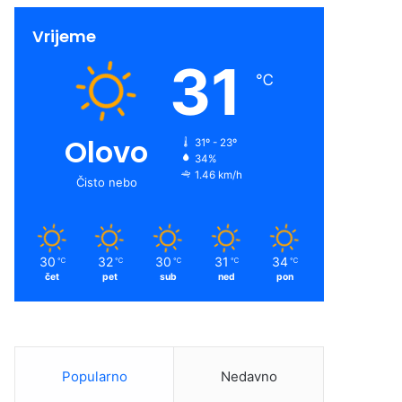
Vrijeme
31
℃
Olovo
31º - 23º
34%
1.46 km/h
Čisto nebo
30
32
30
31
34
℃
℃
℃
℃
℃
čet
pet
sub
ned
pon
Popularno
Nedavno