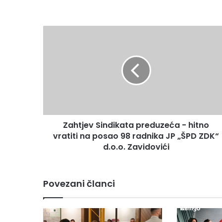
Zahtjev
Sindikata
preduzeća
-
hitno
vratiti
na
posao
98
Zahtjev Sindikata preduzeća - hitno
radnika
JP
vratiti na posao 98 radnika JP „ŠPD ZDK“
„ŠPD
d.o.o. Zavidovići
ZDK“
d.o.o.
Zavidovići
Povezani članci