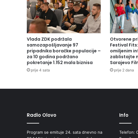
Vlada ZDK podržala
Otvorene pr
samozapošljavanje 97
Festival Fits
pripadnika boračke populacije –
omiljenim in
za 10 godina podržano
zablistajte
pokretanje 1.152 mala biznisa
Sarajevo Fil
prije 4 sata
prije 2 dana
Radio Olovo
Info
Program se emituje 24. sata dnevno na
Telefon: 