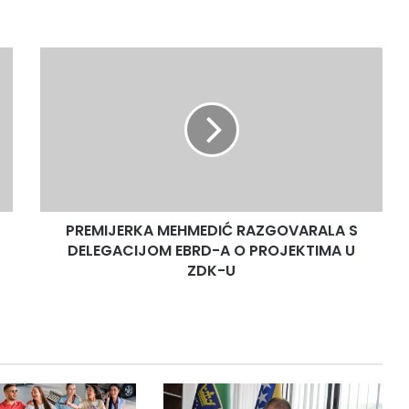
PREMIJERKA
MEHMEDIĆ
RAZGOVARALA
S
DELEGACIJOM
EBRD-
A
O
PROJEKTIMA
PREMIJERKA MEHMEDIĆ RAZGOVARALA S
U
ZDK-
DELEGACIJOM EBRD-A O PROJEKTIMA U
U
ZDK-U