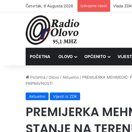
Četvrtak, 6 Augusta 2026
Izdvojene vijesti
POČETNA
OLOVO
OPĆENITO
VIJEST
Početna
/
Olovo
/
Aktuelno
/
PREMIJERKA MEHMEDIĆ: P
PRIPRAVNOSTI
Aktuelno
Vijesti iz ZDK
PREMIJERKA MEH
STANJE NA TERENU