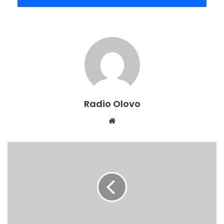
jutros u četiri sata ponovo nivoi svih vodotoka u
konstantnom padu – ističe Aličić.
Na području Grada Zenica, sve do oko 8.30 sati, također je
padala kiša, ali je rijeka Bosna u tom gradu u svom koritu te
daleko ispod nivoa koji bi mogao prouzročiti probleme
zbog izlijevanja iz korita.
Radio Olovo
federalna.ba/Fena
Website
Radio Olovo /A.M
SUTRA
BEZ
STRUJE
KAMENSKO
CAREVA
ĆUPRIJA
I
RIJEKA