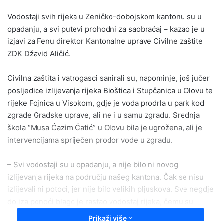
email
Vodostaji svih rijeka u Zeničko-dobojskom kantonu su u
opadanju, a svi putevi prohodni za saobraćaj – kazao je u
izjavi za Fenu direktor Kantonalne uprave Civilne zaštite
ZDK Džavid Aličić.
Civilna zaštita i vatrogasci sanirali su, napominje, još jučer
posljedice izlijevanja rijeka Bioštica i Stupčanica u Olovu te
rijeke Fojnica u Visokom, gdje je voda prodrla u park kod
zgrade Gradske uprave, ali ne i u samu zgradu. Srednja
škola “Musa Ćazim Ćatić” u Olovu bila je ugrožena, ali je
intervencijama spriječen prodor vode u zgradu.
– Svi vodostaji su u opadanju, a nije bilo ni novog
izlijevanja rijeka na području našeg kantona. Čak se nisu
izlijevali ni potoci, jer nije bilo velikih pljuskova. Sve negdje
do iza ponoći blago je rastao vodostaj rijeka, čemu su
uzrok bile kišne padavine u rejonu Sarajeva, ali su od
Prikaži više