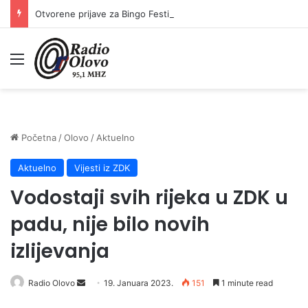
Otvorene prijave za Bingo Festival Fits: Odaberite outfit s omiljenim influencerom i zablistajte na Crvenom tepihu Sarajevo Film Festivala
Meni
Početna
/
Olovo
/
Aktuelno
Aktuelno
Vijesti iz ZDK
Vodostaji svih rijeka u ZDK u
padu, nije bilo novih
izlijevanja
Send
Radio Olovo
19. Januara 2023.
151
1 minute read
an