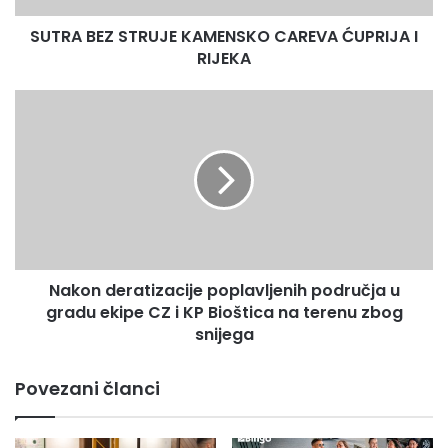
SUTRA BEZ STRUJE KAMENSKO CAREVA ĆUPRIJA I
RIJEKA
Nakon
deratizacije
poplavljenih
područja
u
gradu
ekipe
CZ
i
Nakon deratizacije poplavljenih područja u
KP
Bioštica
gradu ekipe CZ i KP Bioštica na terenu zbog
na
snijega
terenu
zbog
Povezani članci
snijega