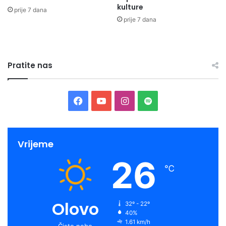
kulture
prije 7 dana
prije 7 dana
Pratite nas
Facebook
YouTube
Instagram
Spotify
Vrijeme
26
℃
Olovo
32º - 22º
40%
1.61 km/h
Čisto nebo