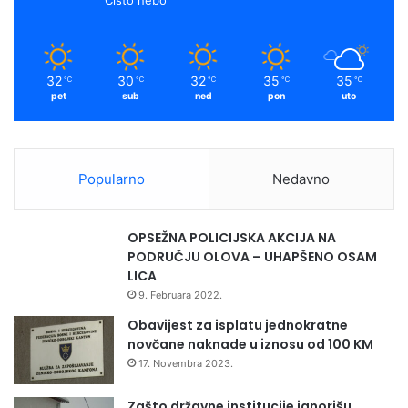
32
30
32
35
35
℃
℃
℃
℃
℃
pet
sub
ned
pon
uto
Popularno
Nedavno
OPSEŽNA POLICIJSKA AKCIJA NA
PODRUČJU OLOVA – UHAPŠENO OSAM
LICA
9. Februara 2022.
Obavijest za isplatu jednokratne
novčane naknade u iznosu od 100 KM
17. Novembra 2023.
Zašto državne institucije ignorišu