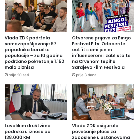
Vlada ZDK podržala
Otvorene prijave za Bingo
samozapošljavanje 97
Festival Fits: Odaberite
pripadnika boračke
outfit s omiljenim
populacije – za 10 godina
influencerom i zablistajte
podržano pokretanje 1.152
na Crvenom tepihu
mala biznisa
Sarajevo Film Festivala
prije 20 sati
prije 3 dana
Lovačkim društvima
Vlada ZDK osigurala
podrška u iznosu od
povećanje plaće za
138.000 KM
zaposlene u ustanovama