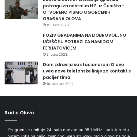
potragu za nestalim H.F. iz Čuništa -
OTVORENO PISMO OGORČENIH
GRAĐANA OLOVA
15. Juna 2023.
POZIV GRAĐANIMA NA DOBROVOLJNO
UČEŠĆE U POTRAZI ZA HAMIDOM
FERHATOVIĆEM
2. Juna 2023.
Dom zdravlja sa stacionarom Olovo
uveo nove telefonske linije za kontakt s
pacijentima
18. Januara 2022.
Radio Olovo
Program se emituje 24. sata dnevno na 95,1 MHz i na internetu
putem linka na našoj zvaničnoj web str www.radio.olovo.ba gdje