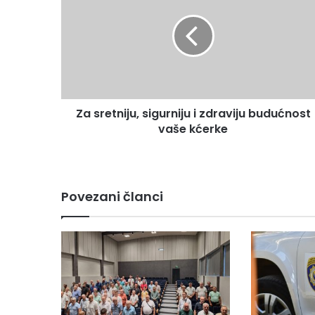
sigurniju
i
zdraviju
budućnost
vaše
kćerke
Za sretniju, sigurniju i zdraviju budućnost
vaše kćerke
Povezani članci