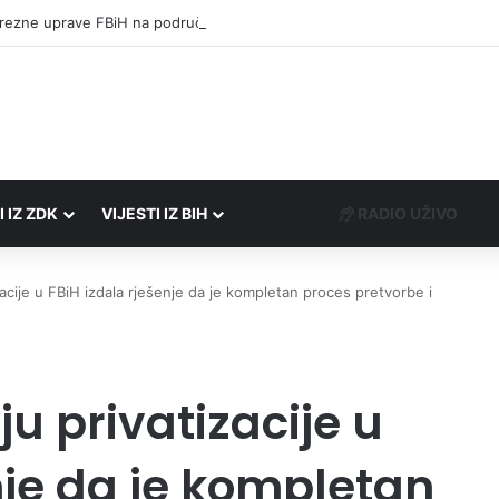
rezne uprave FBiH na području ZDK izvršili 24 inspekcijska nadzora
I IZ ZDK
VIJESTI IZ BIH
RADIO UŽIVO
izacije u FBiH izdala rješenje da je kompletan proces pretvorbe i
ju privatizacije u
nje da je kompletan