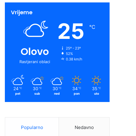
Vrijeme
25
℃
Olovo
25º - 23º
52%
0.38 km/h
Rastjerani oblaci
24
30
30
34
35
℃
℃
℃
℃
℃
pet
sub
ned
pon
uto
Popularno
Nedavno