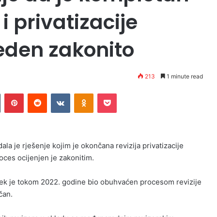
i privatizacije
eden zakonito
213
1 minute read
n
Tumblr
Pinterest
Reddit
VKontakte
Odnoklassniki
Pocket
dala je rješenje kojim je okončana revizija privatizacije
oces ocijenjen je zakonitim.
jek je tokom 2022. godine bio obuhvaćen procesom revizije
čan.