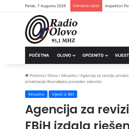
Petak, 7 Augusta 2026
Izdvojene vijesti
Inspektori Po
POČETNA
OLOVO
OPĆENITO
VIJEST
Početna
/
Olovo
/
Aktuelno
/
Agencija za reviziju privat
privatizacije Bosnalijeka proveden zakonito
Aktuelno
Vijesti iz BiH
Agencija za revizi
FBiH izdala rješe