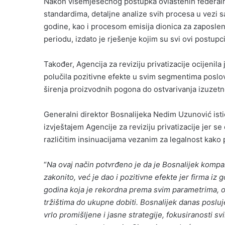
Nakon višemjesečnog postupka ovlaštenih federaln
standardima, detaljne analize svih procesa u vezi s
godine, kao i procesom emisija dionica za zaposl
periodu, izdato je rješenje kojim su svi ovi postupc
Također, Agencija za reviziju privatizacije ocijenil
polučila pozitivne efekte u svim segmentima poslov
širenja proizvodnih pogona do ostvarivanja izuzetn
Generalni direktor Bosnalijeka Nedim Uzunović isti
izvještajem Agencije za reviziju privatizacije jer
različitim insinuacijama vezanim za legalnost kako p
“
Na ovaj način potvrđeno je da je Bosnalijek kompan
zakonito, već je dao i pozitivne efekte jer firma iz 
godina koja je rekordna prema svim parametrima, od
tržištima do ukupne dobiti. Bosnalijek danas posluje
vrlo promišljene i jasne strategije, fokusiranosti svi