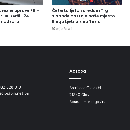
orezne uprave FBiH
Četvrto ljeto zaredom Trg
ZDK izvršili 24
slobode postaje Naše mjesto –
a nadzora
Bingo Ljetno kino Tuzla
prije 6 sati
Adresa
032 828 010
Branilaca Olova bb
radio@bih.net.ba
71340 Olovo
Bosna i Hercegovina