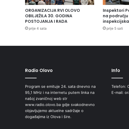
ORGANIZACIJA RVI OLOVO
Inspektori P
OBILJEŽILA 30. GODINA
na području 
POSTOJANJA I RADA
inspekcijsk
prije 4 sata
prije 5 sati
Radio Olovo
Info
Program se emituje 24. sata dnevno na
Telefon: 
95,1 MHz i na internetu putem linka na
E-mail: o
našoj zvaničnoj web str
www.radio.olovo.ba gdje svakodnevno
objavljujemo aktuelne sadržaje o
događajima iz Olova i šire.