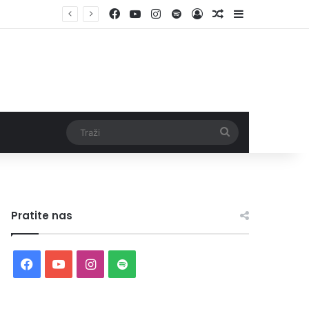
Facebook
YouTube
Instagram
Spotify
Log In
Random Article
Sidebar
Traži
Pratite nas
Facebook
YouTube
Instagram
Spotify