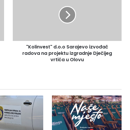
Sarajevo
izvođač
radova
na
projektu
izgradnje
Dječijeg
"Kolinvest" d.o.o Sarajevo izvođač
vrtića
u
radova na projektu izgradnje Dječijeg
Olovu
vrtića u Olovu