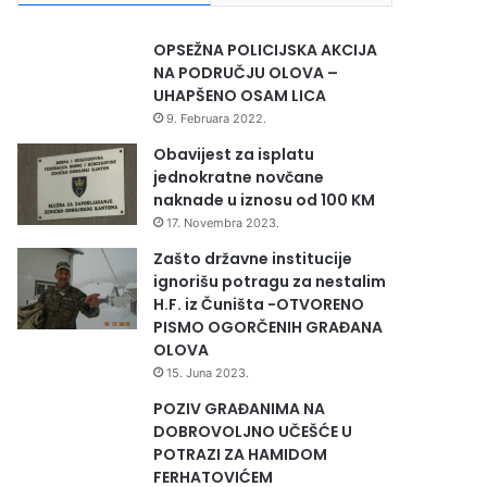
OPSEŽNA POLICIJSKA AKCIJA
NA PODRUČJU OLOVA –
UHAPŠENO OSAM LICA
9. Februara 2022.
Obavijest za isplatu
jednokratne novčane
naknade u iznosu od 100 KM
17. Novembra 2023.
Zašto državne institucije
ignorišu potragu za nestalim
H.F. iz Čuništa -OTVORENO
PISMO OGORČENIH GRAĐANA
OLOVA
15. Juna 2023.
POZIV GRAĐANIMA NA
DOBROVOLJNO UČEŠĆE U
POTRAZI ZA HAMIDOM
FERHATOVIĆEM