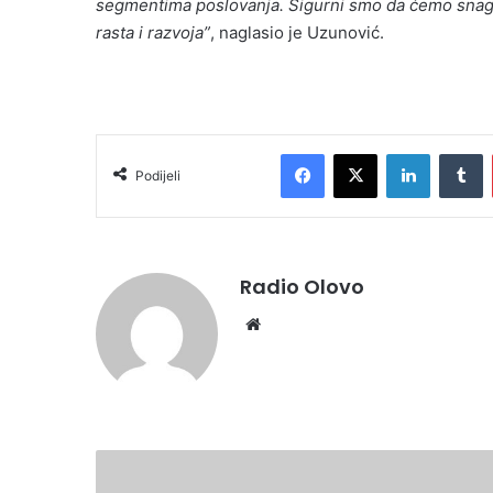
segmentima poslovanja. Sigurni smo da ćemo snago
rasta i razvoja”
, naglasio je Uzunović.
Facebook
X
LinkedIn
T
Podijeli
Radio Olovo
Website
Za
sretniju,