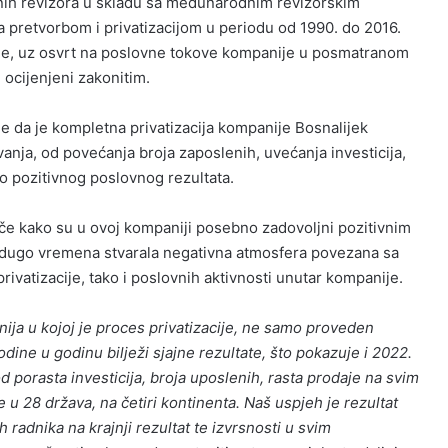
ih revizora u skladu sa međunarodnim revizorskim
a pretvorbom i privatizacijom u periodu od 1990. do 2016.
ene, uz osvrt na poslovne tokove kompanije u posmatranom
i ocijenjeni zakonitim.
a je da je kompletna privatizacija kompanije Bosnalijek
anja, od povećanja broja zaposlenih, uvećanja investicija,
o pozitivnog poslovnog rezultata.
če kako su u ovoj kompaniji posebno zadovoljni pozitivnim
 se dugo vremena stvarala negativna atmosfera povezana sa
rivatizacije, tako i poslovnih aktivnosti unutar kompanije.
ija u kojoj je proces privatizacije, ne samo proveden
godine u godinu bilježi sjajne rezultate, što pokazuje i 2022.
 porasta investicija, broja uposlenih, rasta prodaje na svim
 u 28 država, na četiri kontinenta. Naš uspjeh je rezultat
h radnika na krajnji rezultat te izvrsnosti u svim