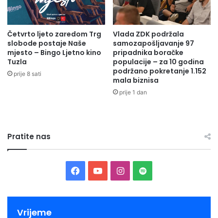
Četvrto ljeto zaredom Trg
Vlada ZDK podržala
slobode postaje Naše
samozapošljavanje 97
mjesto – Bingo Ljetno kino
pripadnika boračke
Tuzla
populacije – za 10 godina
podržano pokretanje 1.152
prije 8 sati
mala biznisa
prije 1 dan
Pratite nas
Facebook
YouTube
Instagram
Spotify
Vrijeme