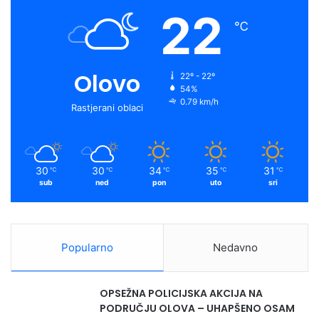
22
℃
Olovo
22º - 22º
54%
0.79 km/h
Rastjerani oblaci
30
30
34
35
31
℃
℃
℃
℃
℃
sub
ned
pon
uto
sri
Popularno
Nedavno
OPSEŽNA POLICIJSKA AKCIJA NA
PODRUČJU OLOVA – UHAPŠENO OSAM