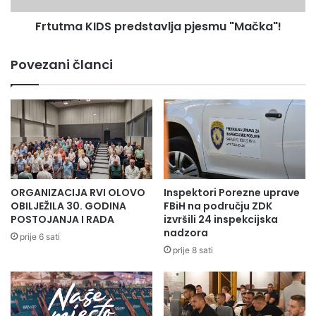
Zeničko-dobojskog kantona, koji će se, po skraćenom
postupku, izjasniti o prijedlogu Zakona o izmjeni Zakona o
Frtutma KIDS predstavlja pjesmu "Mačka"!
Vladi Zeničko-dobojskog kantona.
Povezani članci
Press služba ZDK
ORGANIZACIJA RVI OLOVO
Inspektori Porezne uprave
OBILJEŽILA 30. GODINA
FBiH na području ZDK
POSTOJANJA I RADA
izvršili 24 inspekcijska
nadzora
prije 6 sati
prije 8 sati