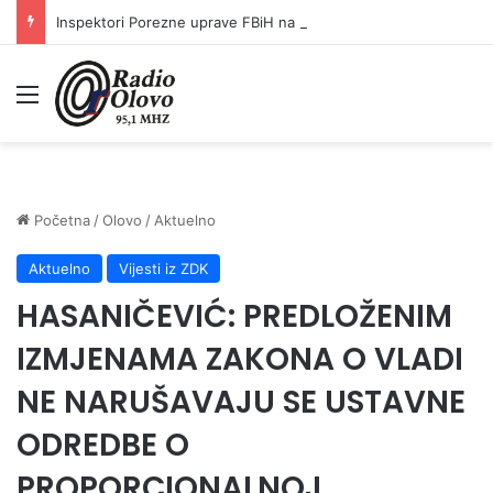
Inspektori Porezne uprave FBiH na području ZDK izvršili 24 inspekcijska nadzora
Meni
Početna
/
Olovo
/
Aktuelno
Aktuelno
Vijesti iz ZDK
HASANIČEVIĆ: PREDLOŽENIM
IZMJENAMA ZAKONA O VLADI
NE NARUŠAVAJU SE USTAVNE
ODREDBE O
PROPORCIONALNOJ