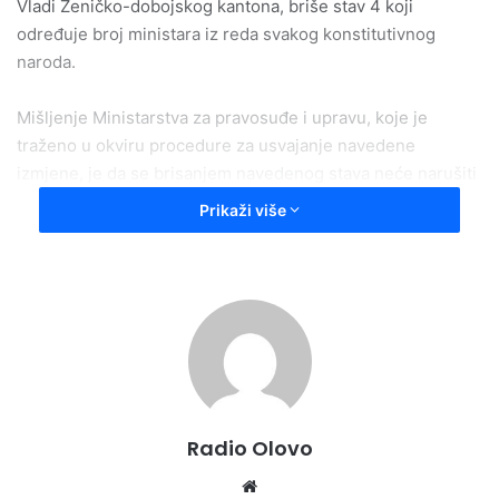
Vladi Zeničko-dobojskog kantona, briše stav 4 koji
određuje broj ministara iz reda svakog konstitutivnog
naroda.
Mišljenje Ministarstva za pravosuđe i upravu, koje je
traženo u okviru procedure za usvajanje navedene
izmjene, je da se brisanjem navedenog stava neće narušiti
ustavne odredbe kojima je propisano poštivanje ustavnog
Prikaži više
načela o proporcionalnoj zastupljenosti konstitutivnih
naroda i Ostalih.
– Pridržavajući se odredaba Ustava BiH, Ustava Federacije
BiH i Ustava Zeničko-dobojskog kantona, proporcija se
utvrđuje prema popisu stanovništva iz 1991. godine.
Predložena rješenja osiguravaju odgovarajuće pozicije i za
one koji se ne izjašnjavaju kao pripadnici konstitutivnih
Radio Olovo
naroda – stoji u obrazloženju mišljenja.
Website