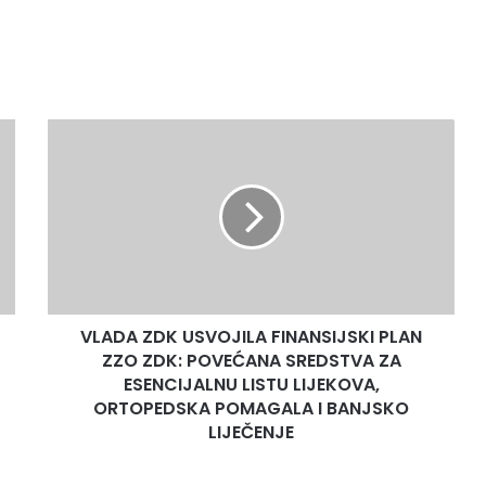
VLADA
ZDK
USVOJILA
FINANSIJSKI
PLAN
ZZO
ZDK:
POVEĆANA
SREDSTVA
VLADA ZDK USVOJILA FINANSIJSKI PLAN
ZA
ESENCIJALNU
ZZO ZDK: POVEĆANA SREDSTVA ZA
LISTU
ESENCIJALNU LISTU LIJEKOVA,
LIJEKOVA,
ORTOPEDSKA POMAGALA I BANJSKO
ORTOPEDSKA
LIJEČENJE
POMAGALA
I