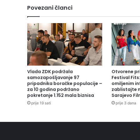
Povezani članci
Vlada ZDK podržala
Otvorene pr
samozapošljavanje 97
Festival Fits
pripadnika boračke populacije –
omiljenim in
za 10 godina podržano
zablistajte
pokretanje 1.152 mala biznisa
Sarajevo Fil
prije 19 sati
prije 3 dana