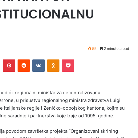
STITUCIONALNU
55
2 minutes read
n
Tumblr
Pinterest
Reddit
VKontakte
Odnoklassniki
Pocket
ić i regionalni ministar za decentralizovanu
rone, u prisustvu regionalnog ministra zdravstva Luigi
ve italijanske regije i Zeničko-dobojskog kantona, kojim su
alne saradnje i partnerstva koje traje od 1995. godine.
ija povodom završetka projekta “Organizovani skrining