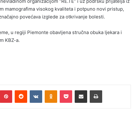
a nevladinom organizacijom “RE.TE” i uz podršku prijatelja iz
m mamografima visokog kvaliteta i potpuno novi pristup,
 značajno povećava izglede za otkrivanje bolesti.
eme, u regiji Piemonte obavljena stručna obuka ljekara i
om KBZ-a.
umblr
Pinterest
Reddit
VKontakte
Odnoklassniki
Pocket
Podijeli putem Emaila
Print