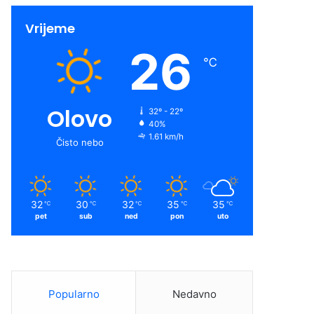
Vrijeme
26
℃
Olovo
32º - 22º
40%
1.61 km/h
Čisto nebo
32
30
32
35
35
℃
℃
℃
℃
℃
pet
sub
ned
pon
uto
Popularno
Nedavno