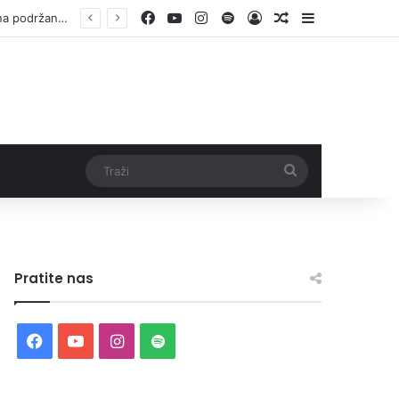
Facebook
YouTube
Instagram
Spotify
Log In
Random Article
Sidebar
Otvorene prijave za Bingo Festival Fits: Odaberite outfit s omiljenim influencerom i zablistajte na Crvenom tepihu Sarajevo Film Festivala
Traži
Pratite nas
Facebook
YouTube
Instagram
Spotify