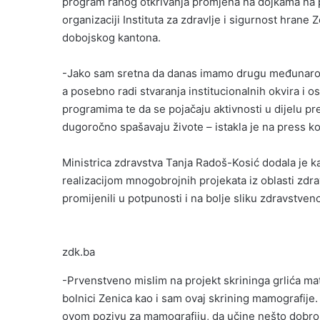
program ranog otkrivanja promjena na dojkama na p
organizaciji Instituta za zdravlje i sigurnost hrane
dobojskog kantona.
-Jako sam sretna da danas imamo drugu međunarodnu
a posebno radi stvaranja institucionalnih okvira i o
programima te da se pojačaju aktivnosti u dijelu pr
dugoročno spašavaju živote – istakla je na press k
Ministrica zdravstva Tanja Radoš-Kosić dodala je ka
realizacijom mnogobrojnih projekata iz oblasti zdrav
promijenili u potpunosti i na bolje sliku zdravstve
zdk.ba
-Prvenstveno mislim na projekt skrininga grlića ma
bolnici Zenica kao i sam ovaj skrining mamografije.
ovom pozivu za mamografiju, da učine nešto dobro z