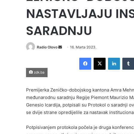
NASTAVLJAJU IN
SARADNJU
Send
Radio Olovo
16. Marta 2023.
an
Facebook
X
LinkedI
email
zdk.ba
Premijerka Zeničko-dobojskog kantona Amra Mehmed
međunarodnu saradnju Regije Piemont Maurizio Mar
Genesio Icardija, potpisali su Protokol o saradnji o
se dvije strane opredijelile za nastavak institucion
Potpisivanjem protokola počela je druga konferenc