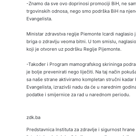
-Znamo da sve ovo doprinosi promociji BiH, ne samo
trgovinskih odnosa, nego smo podrška BiH na njenom
Evangelista.
Ministar zdravstva regije Piemonte Icardi naglasio j
briga o zdravlju veoma bitni. U tom smislu, naglasi
koji je otvoren uz podršku Regije Pijemonte.
-Također i Program mamografskog skrininga podraz
je bolje prevenirati nego liječiti. Na taj način p
sa naše strane aktiviramo kompletan stručni kadar k
Evangelista, izrazivši nadu da će u narednim godinama
podatke i smijernice za rad u narednom periodu.
zdk.ba
Predstavnica Instituta za zdravlje i sigurnost hrane