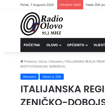
Petak, 7 Augusta 2026
Izdvojene vijesti
POČETNA
OLOVO
OPĆENITO
VIJEST
Početna
/
Olovo
/
Aktuelno
/
ITALIJANSKA REGIJA PIE
INSTITUCIONALNU SARADNJU
Aktuelno
Vijesti iz ZDK
ITALIJANSKA REGI
ZENIČKO-DOBOJS