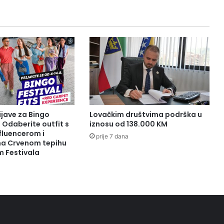
BANJSKO
LIJEČENJE
ijave za Bingo
Lovačkim društvima podrška u
: Odaberite outfit s
iznosu od 138.000 KM
fluencerom i
prije 7 dana
 na Crvenom tepihu
m Festivala