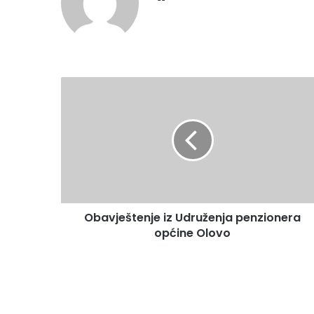
Obavještenje
iz
Udruženja
penzionera
općine
Olovo
Obavještenje iz Udruženja penzionera
općine Olovo