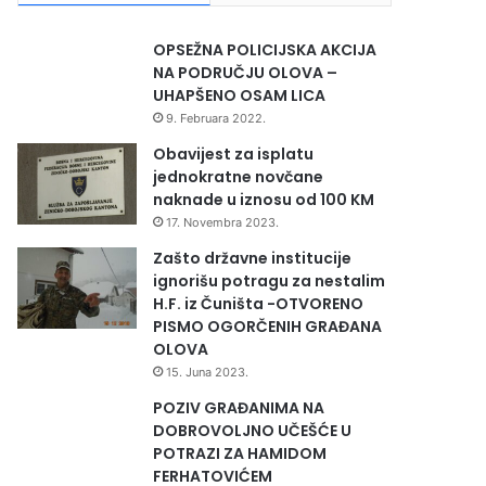
OPSEŽNA POLICIJSKA AKCIJA
NA PODRUČJU OLOVA –
UHAPŠENO OSAM LICA
9. Februara 2022.
Obavijest za isplatu
jednokratne novčane
naknade u iznosu od 100 KM
17. Novembra 2023.
Zašto državne institucije
ignorišu potragu za nestalim
H.F. iz Čuništa -OTVORENO
PISMO OGORČENIH GRAĐANA
OLOVA
15. Juna 2023.
POZIV GRAĐANIMA NA
DOBROVOLJNO UČEŠĆE U
POTRAZI ZA HAMIDOM
FERHATOVIĆEM