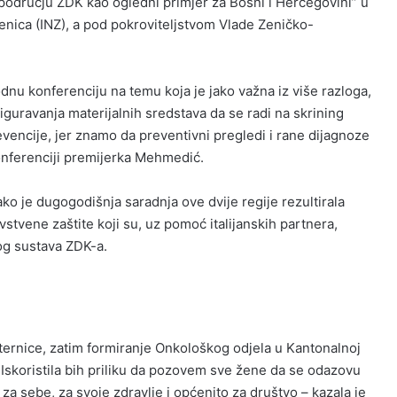
odručju ZDK kao ogledni primjer za Bosni i Hercegovini” u
 Zenica (INZ), a pod pokroviteljstvom Vlade Zeničko-
 konferenciju na temu koja je jako važna iz više razloga,
siguravanja materijalnih sredstava da se radi na skrining
evencije, jer znamo da preventivni pregledi i rane dijagnoze
onferenciji premijerka Mehmedić.
ko je dugogodišnja saradnja ove dvije regije rezultirala
stvene zaštite koji su, uz pomoć italijanskih partnera,
nog sustava ZDK-a.
ternice, zatim formiranje Onkološkog odjela u Kantonalnoj
 Iskoristila bih priliku da pozovem sve žene da se odazovu
a sebe, za svoje zdravlje i općenito za društvo – kazala je