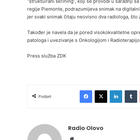
“struktuirani skrining”, koji se provodi u saradnji s
regije Piemonte, podrazumijeva snimak na digitalni
jer svaki snimak čitaju neovisno dva radiologa, što
Također je navela da je pored visokokvalitetne opr
patologa i uvezivanje s Onkologijom i Radioterapij
Press služba ZDK
Facebook
X
LinkedIn
T
Podijeli
Radio Olovo
Website