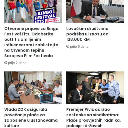
Otvorene prijave za Bingo
Lovačkim društvima
Festival Fits: Odaberite
podrška u iznosu od
outfit s omiljenim
138.000 KM
influencerom i zablistajte
prije 6 dana
na Crvenom tepihu
Sarajevo Film Festivala
prije 2 dana
Vlada ZDK osigurala
Premijer Pivić održao
povećanje plaće za
sastanke sa sindikatima:
zaposlene u ustanovama
Plaće prosvjetnih radnika,
kulture
policije i državnih