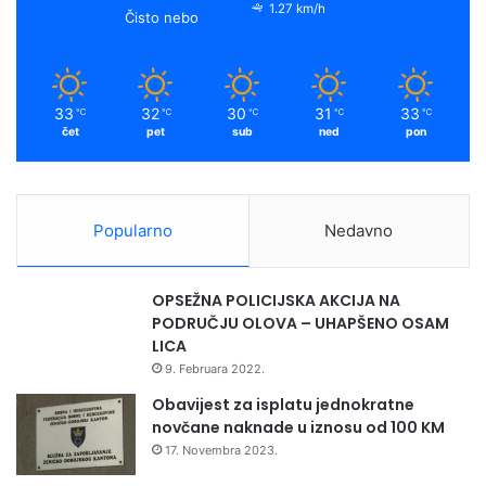
1.27 km/h
Čisto nebo
33
32
30
31
33
℃
℃
℃
℃
℃
čet
pet
sub
ned
pon
Popularno
Nedavno
OPSEŽNA POLICIJSKA AKCIJA NA
PODRUČJU OLOVA – UHAPŠENO OSAM
LICA
9. Februara 2022.
Obavijest za isplatu jednokratne
novčane naknade u iznosu od 100 KM
17. Novembra 2023.