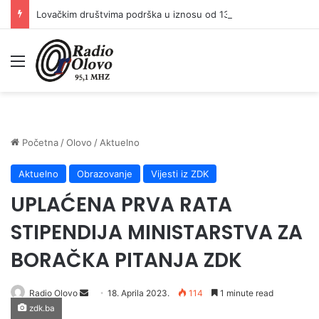
Lovačkim društvima podrška u iznosu od 138.000 KM
Meni
Početna
/
Olovo
/
Aktuelno
Aktuelno
Obrazovanje
Vijesti iz ZDK
UPLAĆENA PRVA RATA
STIPENDIJA MINISTARSTVA ZA
BORAČKA PITANJA ZDK
Send
Radio Olovo
18. Aprila 2023.
114
1 minute read
zdk.ba
an