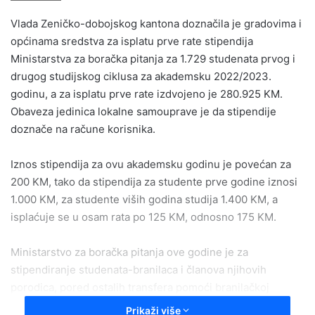
email
Vlada Zeničko-dobojskog kantona doznačila je gradovima i
općinama sredstva za isplatu prve rate stipendija
Ministarstva za boračka pitanja za 1.729 studenata prvog i
drugog studijskog ciklusa za akademsku 2022/2023.
godinu, a za isplatu prve rate izdvojeno je 280.925 KM.
Obaveza jedinica lokalne samouprave je da stipendije
doznače na račune korisnika.
Iznos stipendija za ovu akademsku godinu je povećan za
200 KM, tako da stipendija za studente prve godine iznosi
1.000 KM, za studente viših godina studija 1.400 KM, a
isplaćuje se u osam rata po 125 KM, odnosno 175 KM.
Ministarstvo za boračka pitanja ove godine je za
stipendiranje studenata-branilaca i članova njihovih
porodica, pored ostalih transfera pomoći branilačkoj
populaciji, opredijelilo sredstva u iznosu oko 2.247.400
Prikaži više