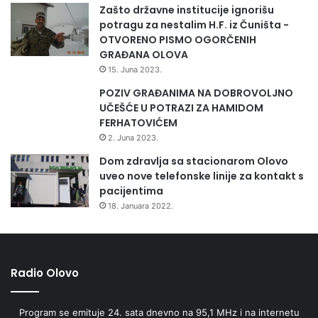
Zašto državne institucije ignorišu
potragu za nestalim H.F. iz Čuništa -
OTVORENO PISMO OGORČENIH
GRAĐANA OLOVA
15. Juna 2023.
POZIV GRAĐANIMA NA DOBROVOLJNO
UČEŠĆE U POTRAZI ZA HAMIDOM
FERHATOVIĆEM
2. Juna 2023.
Dom zdravlja sa stacionarom Olovo
uveo nove telefonske linije za kontakt s
pacijentima
18. Januara 2022.
Radio Olovo
Program se emituje 24. sata dnevno na 95,1 MHz i na internetu