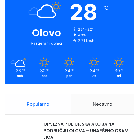
28
℃
Olovo
28º - 22º
48%
2.71 km/h
Rastjerani oblaci
26
30
34
34
30
℃
℃
℃
℃
℃
sub
ned
pon
uto
sri
Popularno
Nedavno
OPSEŽNA POLICIJSKA AKCIJA NA
PODRUČJU OLOVA – UHAPŠENO OSAM
LICA