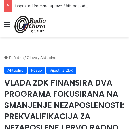
Inspektori Porezne uprave FBiH na području ZDK izvršili 24 inspekcijska nadzora
Meni
Početna
/
Olovo
/
Aktuelno
Aktuelno
Posao
Vijesti iz ZDK
VLADA ZDK FINANSIRA DVA
PROGRAMA FOKUSIRANA NA
SMANJENJE NEZAPOSLENOSTI:
PREKVALIFIKACIJA ZA
NEZAPOSLENE I PRVO RADNO