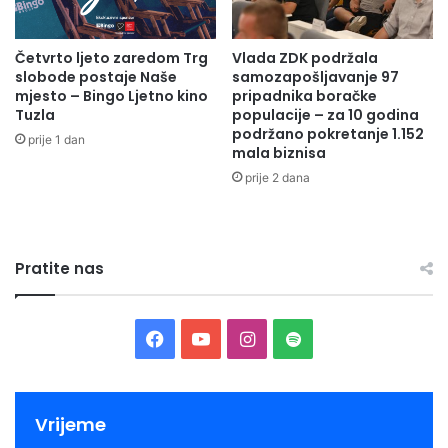
Četvrto ljeto zaredom Trg
Vlada ZDK podržala
slobode postaje Naše
samozapošljavanje 97
mjesto – Bingo Ljetno kino
pripadnika boračke
Tuzla
populacije – za 10 godina
podržano pokretanje 1.152
prije 1 dan
mala biznisa
prije 2 dana
Pratite nas
Facebook
YouTube
Instagram
Spotify
Vrijeme