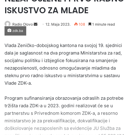
ISKUSTVO ZA MLADE
Send
Radio Olovo
12. Maja 2023.
108
1 minute read
zdk.ba
an
email
Vlada Zeničko-dobojskog kantona na svojoj 19. sjednici
dala je saglasnost na dva programa Ministarstva za rad,
socijalnu politiku i izbjeglice fokusirana na smanjenje
nezaposlenosti, odnosno omogućavanje mladima da
steknu prvo radno iskustvo u ministarstvima u sastavu
Vlade ZDK-a.
Program sufinansiranja obrazovanja odraslih za potrebe
tržišta rada ZDK-a u 2023. godini realizovat će se u
partnerstvu s Privrednom komorom ZDK-a, a resorno
ministarstvo je za prekvalifikacije, dokvalifikacije i
doškolovanje nezaposlenih sa evidencije JU Služba za