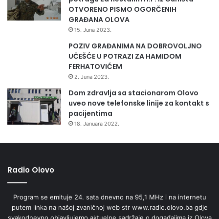
OTVORENO PISMO OGORČENIH
GRAĐANA OLOVA
15. Juna 2023.
POZIV GRAĐANIMA NA DOBROVOLJNO
UČEŠĆE U POTRAZI ZA HAMIDOM
FERHATOVIĆEM
2. Juna 2023.
Dom zdravlja sa stacionarom Olovo
uveo nove telefonske linije za kontakt s
pacijentima
18. Januara 2022.
Radio Olovo
Program se emituje 24. sata dnevno na 95,1 MHz i na internetu
putem linka na našoj zvaničnoj web str www.radio.olovo.ba gdje
svakodnevno objavljujemo aktuelne sadržaje o događajima iz Olova