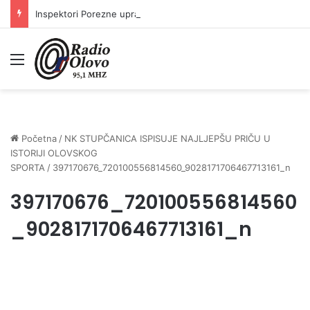
Inspektori Porezne uprave FBiH na području ZDK izvršili 24 inspekcijska nadzora
Meni
Početna
/
NK STUPČANICA ISPISUJE NAJLJEPŠU PRIČU U
ISTORIJI OLOVSKOG
SPORTA
/
397170676_720100556814560_9028171706467713161_n
397170676_720100556814560
_9028171706467713161_n