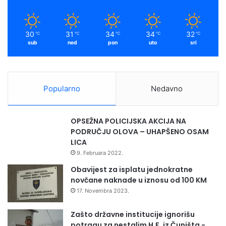
k
a
m
30
31
34
34
32
℃
℃
℃
℃
℃
sub
ned
pon
uto
sri
Popularno
Nedavno
OPSEŽNA POLICIJSKA AKCIJA NA
PODRUČJU OLOVA – UHAPŠENO OSAM
LICA
9. Februara 2022.
Obavijest za isplatu jednokratne
novčane naknade u iznosu od 100 KM
17. Novembra 2023.
Zašto državne institucije ignorišu
potragu za nestalim H.F. iz Čuništa -