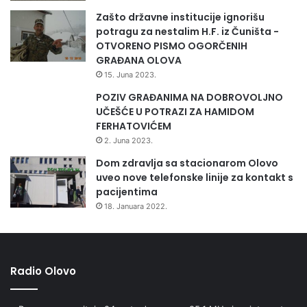
E
Zašto državne institucije ignorišu
M
potragu za nestalim H.F. iz Čuništa -
L
OTVORENO PISMO OGORČENIH
A
GRAĐANA OLOVA
D
15. Juna 2023.
I
M
POZIV GRAĐANIMA NA DOBROVOLJNO
I
UČEŠĆE U POTRAZI ZA HAMIDOM
S
FERHATOVIĆEM
T
2. Juna 2023.
R
Dom zdravlja sa stacionarom Olovo
A
uveo nove telefonske linije za kontakt s
Ž
pacijentima
I
18. Januara 2022.
V
A
Č
I
M
Radio Olovo
A
U