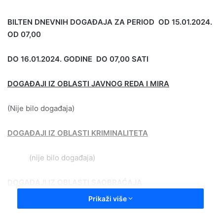
a
BILTEN DNEVNIH DOGAĐAJA ZA PERIOD OD 15.01.2024.
n
OD 07,00
e
m
a
DO 16.01.2024. GODINE DO 07,00 SATI
i
l
DOGAĐAJI IZ OBLASTI JAVNOG REDA I MIRA
(Nije bilo događaja)
DOGAĐAJI IZ OBLASTI KRIMINALITETA
(nije bilo događaja)
DOGAĐAJI IZ OBLASTI SAOBRAĆAJA
Prikaži više