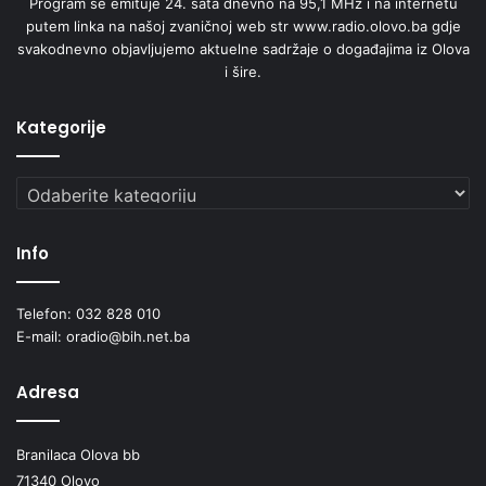
Program se emituje 24. sata dnevno na 95,1 MHz i na internetu
C
putem linka na našoj zvaničnoj web str www.radio.olovo.ba gdje
J
svakodnevno objavljujemo aktuelne sadržaje o događajima iz Olova
E
i šire.
L
O
S
Kategorije
T
I
Kategorije
F
I
N
Info
A
N
S
Telefon: 032 828 010
I
E-mail: oradio@bih.net.ba
R
A
Adresa
T
I
T
Branilaca Olova bb
R
71340 Olovo
O