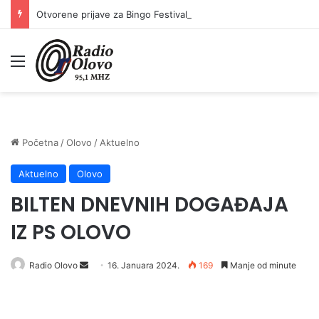
Otvorene prijave za Bingo Festival Fits: Odaberite outfit s omiljenim influencerom i zablistajte na Crvenom tepihu Sarajevo Film Festivala
Meni
Početna
/
Olovo
/
Aktuelno
Aktuelno
Olovo
BILTEN DNEVNIH DOGAĐAJA
IZ PS OLOVO
Radio Olovo
S
16. Januara 2024.
169
Manje od minute
e
n
d