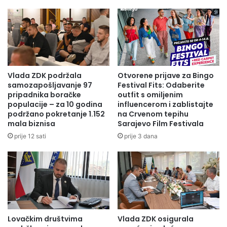
C
S
I
T
J
A
U
R
Z
M
A
U
T
Š
Vlada ZDK podržala
Otvorene prijave za Bingo
V
I
samozapošljavanje 97
Festival Fits: Odaberite
O
J
pripadnika boračke
outfit s omiljenim
R
A
populacije – za 10 godina
influencerom i zablistajte
E
O
podržano pokretanje 1.152
na Crvenom tepihu
N
mala biznisa
Sarajevo Film Festivala
D
O
R
prije 12 sati
prije 3 dana
G
Ž
B
A
A
L
Z
I
E
S
N
A
A
S
Lovačkim društvima
Vlada ZDK osigurala
I
T