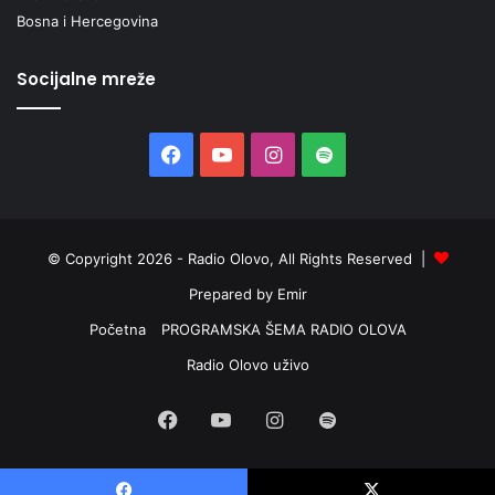
Bosna i Hercegovina
Š
K
O
Socijalne mreže
V
E
D
Facebook
YouTube
Instagram
Spotify
O
K
T
O
R
© Copyright 2026 - Radio Olovo, All Rights Reserved |
S
Prepared by Emir
K
O
Početna
PROGRAMSKA ŠEMA RADIO OLOVA
G
Radio Olovo uživo
S
T
Facebook
YouTube
Instagram
Spotify
U
D
I
J