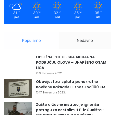
T
m
V
31
30
32
35
35
℃
℃
℃
℃
℃
O
pet
sub
ned
pon
uto
R
E
N
J
Popularno
Nedavno
E
N
O
OPSEŽNA POLICIJSKA AKCIJA NA
V
PODRUČJU OLOVA – UHAPŠENO OSAM
O
LICA
G
9. Februara 2022.
R
U
Obavijest za isplatu jednokratne
D
novčane naknade u iznosu od 100 KM
N
17. Novembra 2023.
I
K
Zašto državne institucije ignorišu
A
potragu za nestalim H.F. iz Čuništa -
U