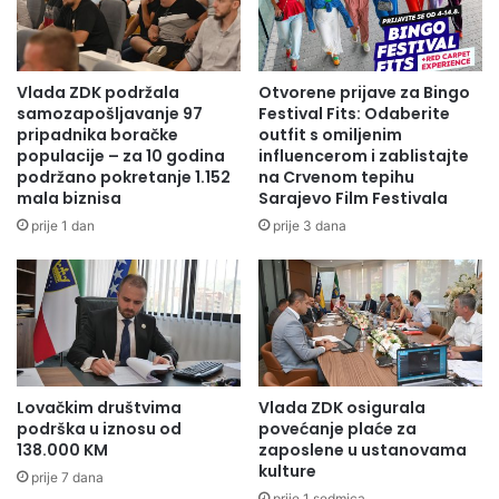
a
A
s
R
z
A
a
O
Vlada ZDK podržala
Otvorene prijave za Bingo
p
S
samozapošljavanje 97
Festival Fits: Odaberite
o
P
pripadnika boračke
outfit s omiljenim
s
R
populacije – za 10 godina
influencerom i zablistajte
a
podržano pokretanje 1.152
na Crvenom tepihu
E
mala biznisa
Sarajevo Film Festivala
o
D
š
S
prije 1 dan
prije 3 dana
i
T
v
A
a
V
č
N
v
I
i
C
š
I
Lovačkim društvima
Vlada ZDK osigurala
e
M
podrška u iznosu od
povećanje plaće za
i
A
138.000 KM
zaposlene u ustanovama
z
A
kulture
prije 7 dana
v
D
prije 1 sedmica