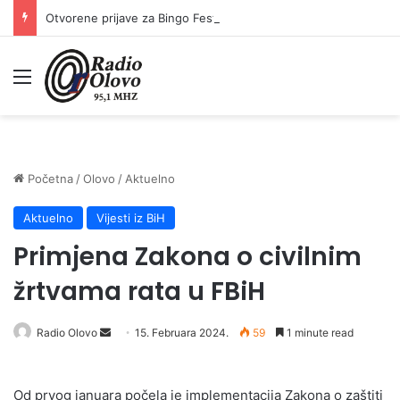
Otvorene prijave za Bingo Festival Fits: Odaberite outfit s omiljenim influencerom i zablistajte na Crvenom tepihu Sarajevo Film Festivala
Meni
Početna
/
Olovo
/
Aktuelno
Aktuelno
Vijesti iz BiH
Primjena Zakona o civilnim
žrtvama rata u FBiH
Radio Olovo
S
15. Februara 2024.
59
1 minute read
e
n
Od prvog januara počela je implementacija Zakona o zaštiti
d