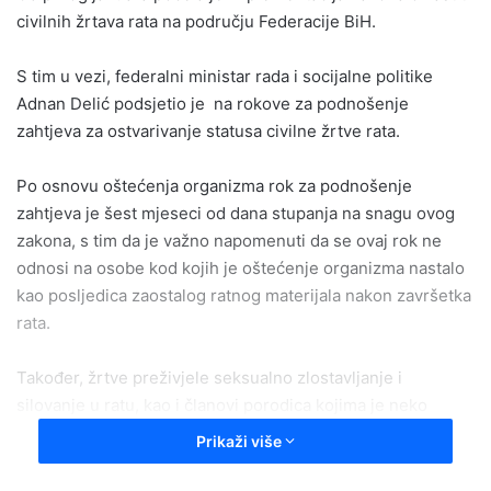
civilnih žrtava rata na području Federacije BiH.
a
n
S tim u vezi, federalni ministar rada i socijalne politike
e
Adnan Delić podsjetio je na rokove za podnošenje
m
a
zahtjeva za ostvarivanje statusa civilne žrtve rata.
i
l
Po osnovu oštećenja organizma rok za podnošenje
zahtjeva je šest mjeseci od dana stupanja na snagu ovog
zakona, s tim da je važno napomenuti da se ovaj rok ne
odnosi na osobe kod kojih je oštećenje organizma nastalo
kao posljedica zaostalog ratnog materijala nakon završetka
rata.
Također, žrtve preživjele seksualno zlostavljanje i
silovanje u ratu, kao i članovi porodica kojima je neko
bližnji smrtno stradao u ratu nemaju vremensko
Prikaži više
ograničenje za podnošenje zahtjeva.