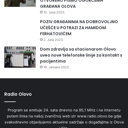
OTVORENO PISMO OGORČENIH
V
GRAĐANA OLOVA
A
15. Juna 2023.
R
POZIV GRAĐANIMA NA DOBROVOLJNO
E
UČEŠĆE U POTRAZI ZA HAMIDOM
Š
FERHATOVIĆEM
U
2. Juna 2023.
Dom zdravlja sa stacionarom Olovo
uveo nove telefonske linije za kontakt s
pacijentima
18. Januara 2022.
Radio Olovo
Program se emituje 24. sata dnevno na 95,1 MHz i na internetu
putem linka na našoj zvaničnoj web str www.radio.olovo.ba gdje
svakodnevno objavljujemo aktuelne sadržaje o događajima iz Olova
i šire.