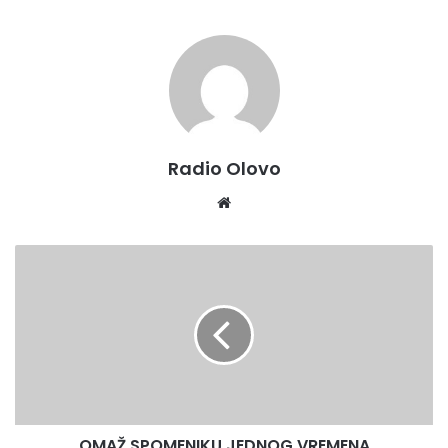
društvu ,koji me je informisao o želji da osnuje
dramsku
sekciju koja bi trebala izrasti u pozorišnu grupu koja će
pripremati i raditi na predstavama.Iskreno sam se
obradovala ideji
i
rado prihvatila da radim sa glumcima
amaterima iz našeg grada jer sam i sama ovdje napravila
prve korake.Poziv za članove dramske sekcije je otvoren
još dvije sedmice a početak rada smo najavili polovinom
Radio Olovo
marta,kaže za naš radio Ismira Mašić.
We
bsi
te
O
M
A
Ž
S
P
O
M
E
OMAŽ SPOMENIKU JEDNOG VREMENA
N