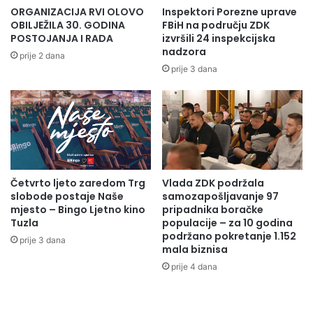
e
ORGANIZACIJA RVI OLOVO
Inspektori Porezne uprave
t
OBILJEŽILA 30. GODINA
FBiH na području ZDK
i
POSTOJANJA I RADA
izvršili 24 inspekcijska
nadzora
l
prije 2 dana
a
prije 3 dana
D
i
r
e
k
c
i
Četvrto ljeto zaredom Trg
Vlada ZDK podržala
j
slobode postaje Naše
samozapošljavanje 97
u
mjesto – Bingo Ljetno kino
pripadnika boračke
Z
Tuzla
populacije – za 10 godina
e
podržano pokretanje 1.152
prije 3 dana
n
mala biznisa
i
prije 4 dana
c
a