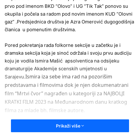
prvo pod imenom BKD “Olovo” i UG “Tik Tak” ponovo su
a
okupila i počela sa radom pod novim imenom KUD “Olovni
n
gaz” .
Predsjednica društva je Azra Omerović dugogodišnja
e
članica u pomenutim društvima.
m
a
i
P
ored pokretanja rada folkorne sekcije u začetku je i
l
dramska sekcija koja je sinoć održala i svoju prvu audiciju
koju je vodila Ismira Mašić apsolventica na odsijeku
dramaturgije Akademije scenskih umjetnosti u
Ismir
a iza sebe ima rad na
pozoriš
im
Sarajevu.
predstav
ama
i filmovima dok je njen dokumenatrani
film “Mrtvi čvor” nagrađen u kategoriji za NAJBOLJI
KRATKI FILM 2023 na
Međunarodn
om
dan
u
kratkog
filma
za
mlade bh. filmske autore.
Prikaži više
–
Ideja potekla od Senada umjetničkog rukovodioca u u