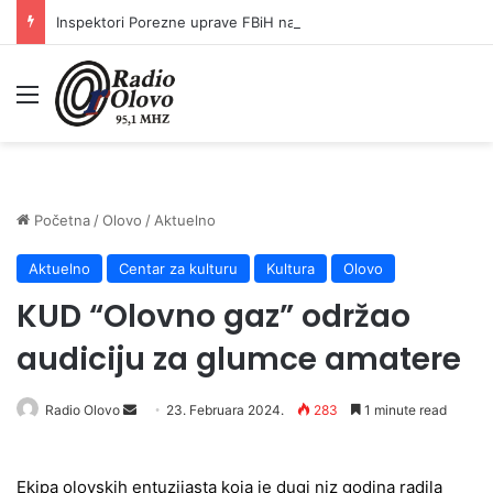
Inspektori Porezne uprave FBiH na području ZDK izvršili 24 inspekcijska nadzora
Meni
Početna
/
Olovo
/
Aktuelno
Aktuelno
Centar za kulturu
Kultura
Olovo
KUD “Olovno gaz” održao
audiciju za glumce amatere
Radio Olovo
S
23. Februara 2024.
283
1 minute read
e
n
Ekipa olovskih entuzijasta koja je dugi niz godina radila
d