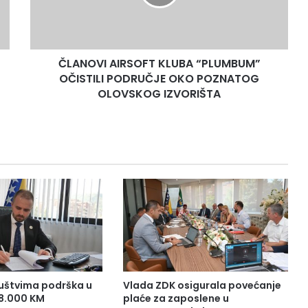
V
I
A
I
ČLANOVI AIRSOFT KLUBA “PLUMBUM”
R
OČISTILI PODRUČJE OKO POZNATOG
S
O
OLOVSKOG IZVORIŠTA
F
T
K
L
U
B
A
“
P
L
U
M
B
uštvima podrška u
Vlada ZDK osigurala povećanje
U
38.000 KM
plaće za zaposlene u