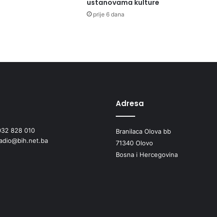
M
ustanovama kulture
”
prije 6 dana
O
Č
I
S
T
I
L
I
P
Adresa
O
D
032 828 010
Branilaca Olova bb
R
radio@bih.net.ba
U
71340 Olovo
Č
Bosna i Hercegovina
J
E
O
K
O
P