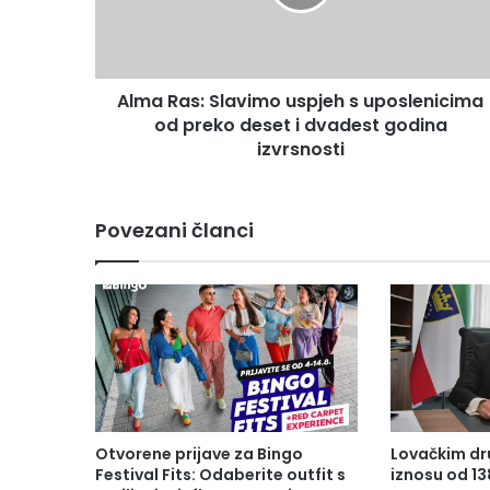
a
s
:
S
Alma Ras: Slavimo uspjeh s uposlenicima
l
od preko deset i dvadest godina
a
v
izvrsnosti
i
m
o
Povezani članci
u
s
p
j
e
h
s
u
p
o
Otvorene prijave za Bingo
Lovačkim dr
s
Festival Fits: Odaberite outfit s
iznosu od 1