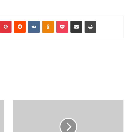
Pinterest
Reddit
VKontakte
Odnoklassniki
Pocket
Podijeli putem Emaila
Print
Č
L
A
N
O