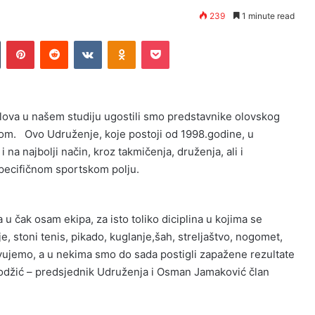
239
1 minute read
Tumblr
Pinterest
Reddit
VKontakte
Odnoklassniki
Pocket
lova u našem studiju ugostili smo predstavnike olovskog
etom. Ovo Udruženje, koje postoji od 1998.godine, u
 na najbolji način, kroz takmičenja, druženja, ali i
pecifičnom sportskom polju.
 čak osam ekipa, za isto toliko diciplina u kojima se
 stoni tenis, pikado, kuglanje,šah, streljaštvo, nogomet,
tvujemo, a u nekima smo do sada postigli zapažene rezultate
lhodžić – predsjednik Udruženja i Osman Jamaković član