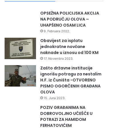
OPSEŽNA POLICIJSKA AKCIJA
NA PODRUČJU OLOVA –
UHAPŠENO OSAM LICA
9. Februara 2022.
Obavijest za isplatu
jednokratne novčane
naknade u iznosu od 100 KM
17. Novembra 2023.
Zašto državne institucije
ignorišu potragu za nestalim
H.F. iz Čuništa -OTVORENO
PISMO OGORČENIH GRAĐANA
OLOVA
15. Juna 2023.
POZIV GRAĐANIMA NA
DOBROVOLJNO UČEŠĆE U
POTRAZI ZA HAMIDOM
FERHATOVIĆEM