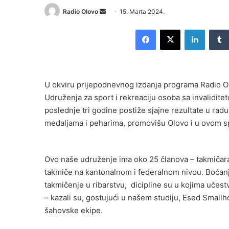
Radio Olovo
S
15. Marta 2024.
e
Facebook
X
LinkedIn
n
d
a
n
U okviru prijepodnevnog izdanja programa Radio O
e
Udruženja za sport i rekreaciju osoba sa invalidit
m
poslednje tri godine postiže sjajne rezultate u radu i
a
i
medaljama i peharima, promovišu Olovo i u ovom s
l
Ovo naše udruženje ima oko 25 članova – takmičara u
takmiče na kantonalnom i federalnom nivou. Boćanje,
takmičenje u ribarstvu, dicipline su u kojima učes
– kazali su, gostujući u našem studiju, Esed Smai
šahovske ekipe.