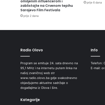
l
omiljenim influencerom i
prije 6 dana
e
zablistajte na Crvenom tepihu
Sarajevo Film Festivala
n
i
prije 2 dana
c
i
m
a
o
d
p
Radio Olovo
Info
r
e
Program se emituje 24. sata dnevno na
Telefon: 
k
95,1 MHz i na internetu putem linka na
E-mail: o
o
našoj zvaničnoj web str
d
www.radio.olovo.ba gdje svakodnevno
e
objavljujemo aktuelne sadržaje o
s
događajima iz Olova i šire.
e
t
i
Kategorije
d