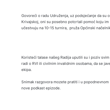
Govoreći o radu Udruženja, uz podsjećanje da su od 
Krivajskoj, oni su posebno potcrtali pomoć koju im
učestvuju na 10-15 turnira, pruža Općinski načeln
Koristeći talase našeg Radija uputili su i poziv sv
radi o RVI ili civilnim invalidnim osobama, da se ja
ekipa.
Snimak razgovora mozete pratiti i u popodnevnom iz
nove podkast epizode.