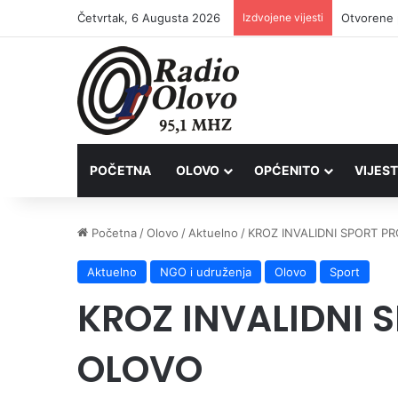
Četvrtak, 6 Augusta 2026
Izdvojene vijesti
Lovačkim 
POČETNA
OLOVO
OPĆENITO
VIJEST
Početna
/
Olovo
/
Aktuelno
/
KROZ INVALIDNI SPORT 
Aktuelno
NGO i udruženja
Olovo
Sport
KROZ INVALIDNI 
OLOVO