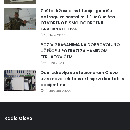
u
k
Zašto državne institucije ignorišu
c
potragu za nestalim H.F. iz Čuništa -
i
OTVORENO PISMO OGORČENIH
j
GRAĐANA OLOVA
e
15. Juna 2023.
z
POZIV GRAĐANIMA NA DOBROVOLJNO
g
UČEŠĆE U POTRAZI ZA HAMIDOM
r
FERHATOVIĆEM
a
d
2. Juna 2023.
e
Dom zdravlja sa stacionarom Olovo
B
uveo nove telefonske linije za kontakt s
N
pacijentima
P
18. Januara 2022.
-
a
Radio Olovo