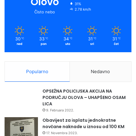
Olovo
0
31%
o
e
r
y
2.78 km/h
0
Čisto nebo
0
k
a
z
a
m
n
30
33
34
31
31
℃
℃
℃
℃
℃
a
ned
pon
uto
sri
čet
s
t
a
v
Popularno
Nedavno
a
k
r
OPSEŽNA POLICIJSKA AKCIJA NA
e
PODRUČJU OLOVA – UHAPŠENO OSAM
k
LICA
o
9. Februara 2022.
n
s
Obavijest za isplatu jednokratne
t
novčane naknade u iznosu od 100 KM
r
17. Novembra 2023.