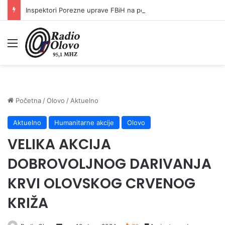
Inspektori Porezne uprave FBiH na području ZDK izvršili 24 inspekcijska nadzora
Meni
Početna
/
Olovo
/
Aktuelno
Aktuelno
Humanitarne akcije
Olovo
VELIKA AKCIJA
DOBROVOLJNOG DARIVANJA
KRVI OLOVSKOG CRVENOG
KRIŽA