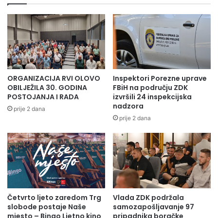
o
a
l
r
i
e
š
b
a
a
:
l
N
a
a
n
ORGANIZACIJA RVI OLOVO
Inspektori Porezne uprave
š
s
OBILJEŽILA 30. GODINA
FBiH na području ZDK
a
b
POSTOJANJA I RADA
izvršili 24 inspekcijska
z
u
nadzora
prije 2 dana
e
d
prije 2 dana
m
ž
l
e
j
t
a
a
,
z
n
a
a
2
š
Četvrto ljeto zaredom Trg
Vlada ZDK podržala
0
slobode postaje Naše
samozapošljavanje 97
a
2
mjesto – Bingo Ljetno kino
pripadnika boračke
b
4