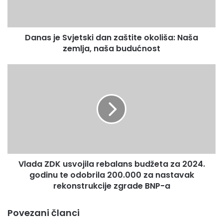
e
S
v
Danas je Svjetski dan zaštite okoliša: Naša
j
zemlja, naša budućnost
e
t
s
V
k
l
i
a
d
d
a
a
n
Z
z
D
a
K
š
u
t
Vlada ZDK usvojila rebalans budžeta za 2024.
s
i
godinu te odobrila 200.000 za nastavak
v
t
o
rekonstrukcije zgrade BNP-a
e
j
o
i
Povezani članci
k
l