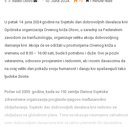
Radio Olovo
S
10. Juna 2024.
79
1 minute read
e
n
U petak 14. juna 2024.godine na Svjetski dan dobrovoljnih davalaca krvi
d
a
Općinska organizacija Crvenog križa Olovo, u saradnji sa Federalnim
n
zavodom za tranfuziologiju, organizuje veliku akciju dobrovoljnog
e
darivanja krvi. Akcija će se održati u prostorijama Crvenog križa u
m
vremenu od 8:30 – 16:00 sati, bude li potrebno i duže. Ovo je poziv
a
veteranima, odnosno provjerenim i redovnim, ali i novim davaocima da
i
na ovaj veliki dan pokažu svoju humanost i daruju krv spašavajući tako
l
ljudske živote.
Počev od 2005. godine, kada su 192 zemlje članice Sv
j
etske
zdravstvene organizacije proglasile njegovo međunarodno
ob
i
l
j
ežavanje, Sv
j
etski dan dobrovoljnih davalaca krvi redovno se
ob
i
l
j
ežava na globalnom planu.
Time se iskazuje n
eizm
j
erna zahvalnost
svim dobrovoljnim davaocima krvi za njihov plemeniti čin davalaštva.