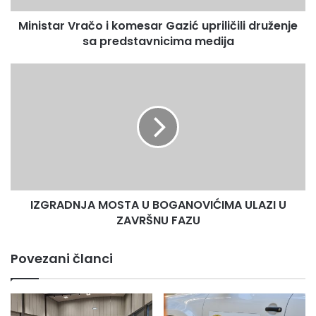
S ljubavlju za vas sašila
V
Ministar Vračo i komesar Gazić upriličili druženje
r
sa predstavnicima medija
a
č
o
I
i
Z
k
G
o
R
m
A
e
D
s
N
a
J
r
A
G
IZGRADNJA MOSTA U BOGANOVIĆIMA ULAZI U
M
a
ZAVRŠNU FAZU
O
z
S
i
T
Povezani članci
ć
A
u
U
p
B
r
O