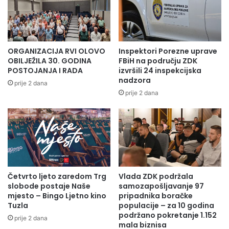
i
G
l
A
i
N
č
O
i
V
ORGANIZACIJA RVI OLOVO
Inspektori Porezne uprave
l
I
OBILJEŽILA 30. GODINA
FBiH na području ZDK
i
Ć
POSTOJANJA I RADA
izvršili 24 inspekcijska
d
nadzora
I
prije 2 dana
r
M
prije 2 dana
u
A
ž
U
e
L
n
A
j
Z
e
I
s
U
Četvrto ljeto zaredom Trg
Vlada ZDK podržala
a
Z
slobode postaje Naše
samozapošljavanje 97
p
A
mjesto – Bingo Ljetno kino
pripadnika boračke
r
V
Tuzla
populacije – za 10 godina
e
R
podržano pokretanje 1.152
prije 2 dana
d
Š
mala biznisa