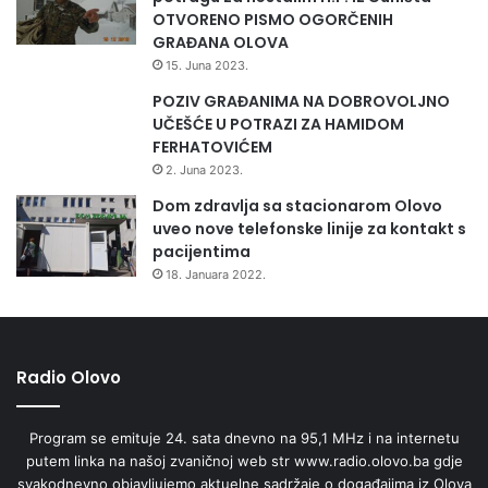
OTVORENO PISMO OGORČENIH
GRAĐANA OLOVA
15. Juna 2023.
POZIV GRAĐANIMA NA DOBROVOLJNO
UČEŠĆE U POTRAZI ZA HAMIDOM
FERHATOVIĆEM
2. Juna 2023.
Dom zdravlja sa stacionarom Olovo
uveo nove telefonske linije za kontakt s
pacijentima
18. Januara 2022.
Radio Olovo
Program se emituje 24. sata dnevno na 95,1 MHz i na internetu
putem linka na našoj zvaničnoj web str www.radio.olovo.ba gdje
svakodnevno objavljujemo aktuelne sadržaje o događajima iz Olova