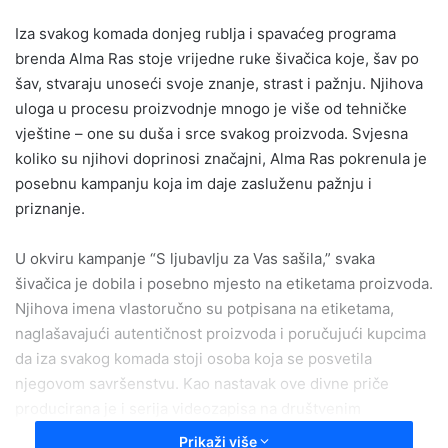
n
Iza svakog komada donjeg rublja i spavaćeg programa
d
brenda Alma Ras stoje vrijedne ruke šivačica koje, šav po
a
šav, stvaraju unoseći svoje znanje, strast i pažnju. Njihova
n
uloga u procesu proizvodnje mnogo je više od tehničke
e
vještine – one su duša i srce svakog proizvoda. Svjesna
m
a
koliko su njihovi doprinosi značajni, Alma Ras pokrenula je
i
posebnu kampanju koja im daje zasluženu pažnju i
l
priznanje.
U okviru kampanje “S ljubavlju za Vas sašila,” svaka
šivačica je dobila i posebno mjesto na etiketama proizvoda.
Njihova imena vlastoručno su potpisana na etiketama,
naglašavajući autentičnost proizvoda i poručujući kupcima
da iza svakog komada stoji osoba koja se posvetila
njegovom savršenstvu. Kao nastavak ove divne priče
producirana je i serija videozapisa na društvenim
mrežama, koja je javnosti predstavila šivačice Alma Ras
Prikaži više