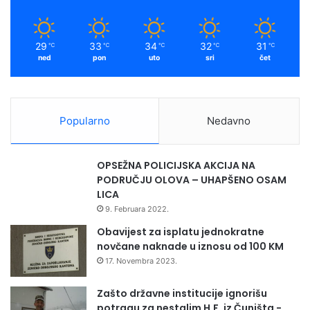
k
a
m
29
33
34
32
31
℃
℃
℃
℃
℃
ned
pon
uto
sri
čet
Popularno
Nedavno
OPSEŽNA POLICIJSKA AKCIJA NA
PODRUČJU OLOVA – UHAPŠENO OSAM
LICA
9. Februara 2022.
Obavijest za isplatu jednokratne
novčane naknade u iznosu od 100 KM
17. Novembra 2023.
Zašto državne institucije ignorišu
potragu za nestalim H.F. iz Čuništa -