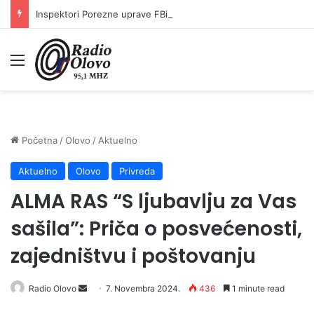
Inspektori Porezne uprave FBiH na području ZDK izvršili 24 inspekcijska nadzora
Meni
Početna
/
Olovo
/
Aktuelno
Aktuelno
Olovo
Privreda
ALMA RAS “S ljubavlju za Vas
sašila”: Priča o posvećenosti,
zajedništvu i poštovanju
Radio Olovo
S
7. Novembra 2024.
436
1 minute read
e