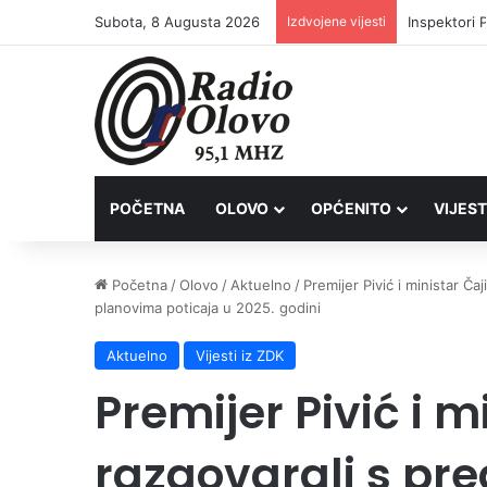
Subota, 8 Augusta 2026
Izdvojene vijesti
Inspektori 
POČETNA
OLOVO
OPĆENITO
VIJEST
Početna
/
Olovo
/
Aktuelno
/
Premijer Pivić i ministar Č
planovima poticaja u 2025. godini
Aktuelno
Vijesti iz ZDK
Premijer Pivić i m
razgovarali s pr