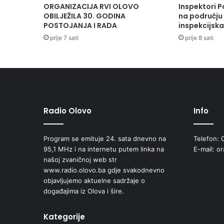
V
ORGANIZACIJA RVI OLOVO
Inspektori P
N
OBILJEŽILA 30. GODINA
na području 
I
POSTOJANJA I RADA
inspekcijsk
P
prije 7 sati
prije 8 sati
O
Z
I
V
Radio Olovo
Info
Program se emituje 24. sata dnevno na
Telefon: 
95,1 MHz i na internetu putem linka na
E-mail: o
našoj zvaničnoj web str
www.radio.olovo.ba gdje svakodnevno
objavljujemo aktuelne sadržaje o
događajima iz Olova i šire.
Kategorije