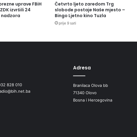
o
orezne uprave FBiH
Četvrto ljeto zaredom Trg
d
ZDK izvršili 24
slobode postaje Naše mjesto –
r
a nadzora
Bingo Ljetno kino Tuzla
u
prije 9 sati
č
j
u
Z
D
K
p
Adresa
o
l
032 828 010
i
Branilaca Olova bb
radio@bih.net.ba
c
71340 Olovo
i
Bosna i Hercegovina
j
a
i
n
t
e