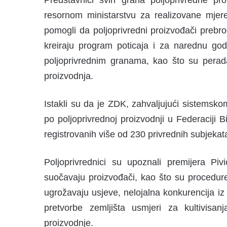
Predstavnici svih grana poljoprivredne pr
resornom ministarstvu za realizovane mjere 
pomogli da poljoprivredni proizvođači prebr
kreiraju program poticaja i za narednu godi
poljoprivrednim granama, kao što su perada
proizvodnja.
Istakli su da je ZDK, zahvaljujući sistemsko
po poljoprivrednoj proizvodnji u Federaciji
registrovanih više od 230 privrednih subjekata
Poljoprivrednici su upoznali premijera Pi
suočavaju proizvođači, kao što su procedure
ugrožavaju usjeve, nelojalna konkurencija i
pretvorbe zemljišta usmjeri za kultivisanj
proizvodnje.