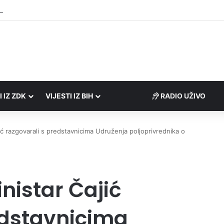
Porezne uprave FBiH na području ZDK izvršili 24 inspekcijska nadzora
I IZ ZDK
VIJESTI IZ BIH
RADIO UŽIVO
ajić razgovarali s predstavnicima Udruženja poljoprivrednika o
inistar Čajić
edstavnicima