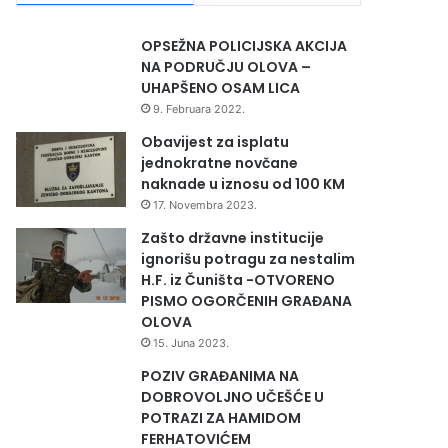
OPSEŽNA POLICIJSKA AKCIJA
NA PODRUČJU OLOVA –
UHAPŠENO OSAM LICA
9. Februara 2022.
Obavijest za isplatu
jednokratne novčane
naknade u iznosu od 100 KM
17. Novembra 2023.
Zašto državne institucije
ignorišu potragu za nestalim
H.F. iz Čuništa -OTVORENO
PISMO OGORČENIH GRAĐANA
OLOVA
15. Juna 2023.
POZIV GRAĐANIMA NA
DOBROVOLJNO UČEŠĆE U
POTRAZI ZA HAMIDOM
FERHATOVIĆEM