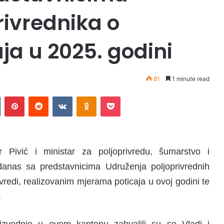
rivrednika o
ja u 2025. godini
81
1 minute read
Tumblr
Pinterest
Reddit
VKontakte
Odnoklassniki
Pocket
 Pivić i ministar za poljoprivredu, šumarstvo i
danas sa predstavnicima Udruženja poljoprivrednih
vredi, realizovanim mjerama poticaja u ovoj godini te
.