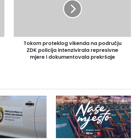
o
m
p
r
o
t
Tokom proteklog vikenda na području
e
ZDK policija intenzivirala represivne
k
l
mjere i dokumentovala prekršaje
o
g
v
i
k
e
n
d
a
n
a
p