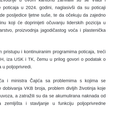
oizvodnje u ovom kantonu zahvalili su se Vladi i
poticaja u 2024. godini, naglasivši da su poticaji
ode posljedice ljetne suše, te da očekuju da zajedno
nu koji će doprinijeti očuvanju liderskih pozicija u
rstvo, proizvodnja jagodičastog voća i plastenička
m pristupu i kontinuiranim programima poticaja, treći
 BiH, iza USK i TK, čemu u prilog govori o podatak o
 u poljoprivredi.
vića i ministra Čajića sa problemima s kojima se
 dobivanja VKB broja, problem divljih životinja koje
z uvoza, a zatražili su da se akumulirana naknada od
a zemljišta i stavljanje u funkciju poljoprivredne