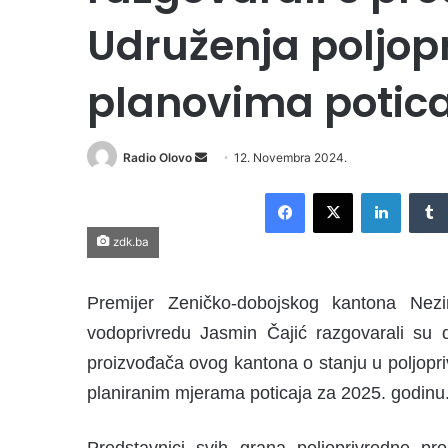
Udruženja poljop
planovima potica
Radio Olovo
S
12. Novembra 2024.
e
Facebook
X
LinkedIn
n
d
zdk.ba
a
n
Premijer Zeničko-dobojskog kantona Nezir
e
m
vodoprivredu Jasmin Čajić razgovarali su 
a
proizvođača ovog kantona o stanju u poljopri
i
planiranim mjerama poticaja za 2025. godinu
l