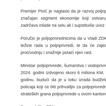
Premijer Pivić je naglasio da je razvoj poljo
značajan segment ekonomije koji ostvaruj
zadržava mlade na selu ali i supstituiše uvoz
Poručio je poljoprivrednicima da u Vladi ZDK
težine rada u poljoprivredi, te da će zaje
proizvodnju i snažnije potaći njen rast.
Ministar poljoprivrede, šumarstva i vodopriv
2024. godini izdvojeno skoro 6 miliona KM, 
godinu, budući da je u toku izrada budžeta
poticaja koji će biti prihvatljiv za poljoprivre
strateških grana poljoprivrede u ovom kanton