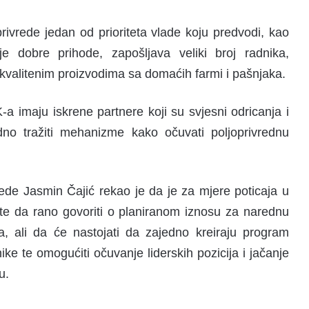
privrede jedan od prioriteta vlade koju predvodi, kao
e dobre prihode, zapošljava veliki broj radnika,
 kvalitenim proizvodima sa domaćih farmi i pašnjaka.
-a imaju iskrene partnere koji su svjesni odricanja i
dno tražiti mehanizme kako očuvati poljoprivrednu
rede Jasmin Čajić rekao je da je za mjere poticaja u
te da rano govoriti o planiranom iznosu za narednu
, ali da će nastojati da zajedno kreiraju program
dnike te omogućiti očuvanje liderskih pozicija i jačanje
u.