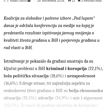
Radio Olovo
S
29. Novembra 2024.
22
3 minutes read
e
n
Koalicija za slobodne i poštene izbore „Pod lupom“
d
a
danas je održala konferenciju za medije na kojoj je
n
predstavila rezultate ispitivanja javnog mnijenja o
e
kvaliteti života građana u BiH i povjerenju građana u
m
rad vlasti u BiH.
a
i
l
Istraživanje je pokazalo da građani smatraju da su
ključni problemi u BiH
kriminal i korupcija
(22,1%),
loša politička situacija
(18,6%) i
nezaposlenost
(16,6%). S druge strane, tri najvažnija aspekta za
svakodnevni život građana u BiH su
bolja ekonomska
situacija
(32,5%),
zdravlje
(24,9%) i
mir i sigurnost
(22,5%). To znači da građani smatraju da korupcija i