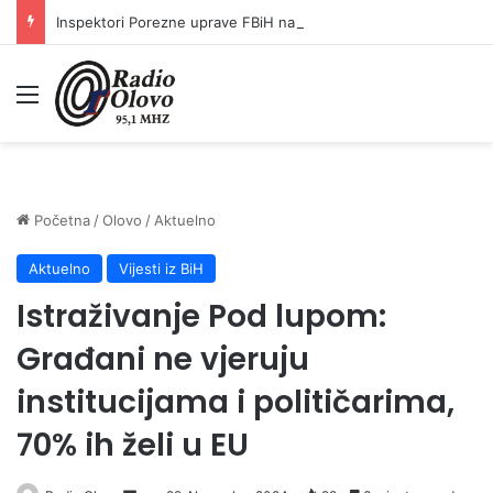
Inspektori Porezne uprave FBiH na području ZDK izvršili 24 inspekcijska nadzora
Meni
Početna
/
Olovo
/
Aktuelno
Aktuelno
Vijesti iz BiH
Istraživanje Pod lupom:
Građani ne vjeruju
institucijama i političarima,
70% ih želi u EU