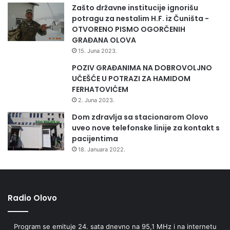
m
Zašto državne institucije ignorišu
ciljeva.
i
potragu za nestalim H.F. iz Čuništa -
n
OTVORENO PISMO OGORČENIH
a
Ispitivanje javnog mnijenja je urađeno u okviru projekta
GRAĐANA OLOVA
l
“Civilno društvo za integritet izbora” kojeg finansira
15. Juna 2023.
i
Evropska unija, a dijelom sufinansira Švedska.
POZIV GRAĐANIMA NA DOBROVOLJNO
t
UČEŠĆE U POTRAZI ZA HAMIDOM
e
FERHATOVIĆEM
t
a
2. Juna 2023.
u
Dom zdravlja sa stacionarom Olovo
o
uveo nove telefonske linije za kontakt s
s
pacijentima
n
18. Januara 2022.
o
v
n
i
m
Radio Olovo
š
k
Program se emituje 24. sata dnevno na 95,1 MHz i na internetu
o