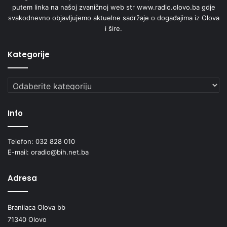
putem linka na našoj zvaničnoj web str www.radio.olovo.ba gdje
l
svakodnevno objavljujemo aktuelne sadržaje o događajima iz Olova
a
i šire.
m
a
Kategorije
Kategorije
Info
Telefon: 032 828 010
E-mail: oradio@bih.net.ba
Adresa
Branilaca Olova bb
71340 Olovo