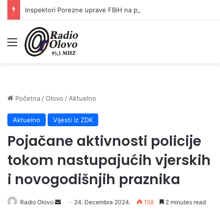
Inspektori Porezne uprave FBiH na području ZDK izvršili 24 inspekcijska nadzora
Meni
Početna
/
Olovo
/
Aktuelno
Aktuelno
Vijesti iz ZDK
Pojačane aktivnosti policije
tokom nastupajućih vjerskih
i novogodišnjih praznika
Radio Olovo
S
24. Decembra 2024.
158
2 minutes read
e