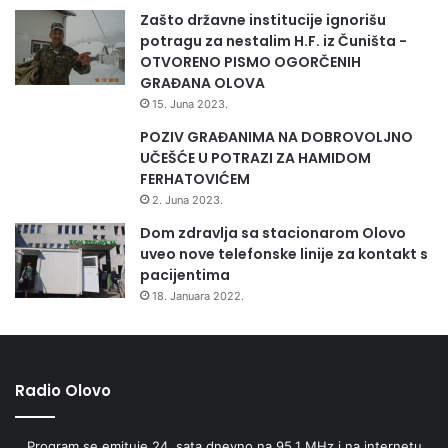
a
Zašto državne institucije ignorišu
s
potragu za nestalim H.F. iz Čuništa -
p
OTVORENO PISMO OGORČENIH
r
GRAĐANA OLOVA
o
15. Juna 2023.
v
o
POZIV GRAĐANIMA NA DOBROVOLJNO
đ
UČEŠĆE U POTRAZI ZA HAMIDOM
e
FERHATOVIĆEM
n
2. Juna 2023.
j
Dom zdravlja sa stacionarom Olovo
e
uveo nove telefonske linije za kontakt s
d
pacijentima
e
18. Januara 2022.
m
o
g
r
a
Radio Olovo
f
s
Program se emituje 24. sata dnevno na 95,1 MHz i na internetu