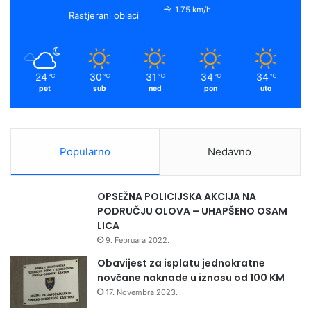
o
e
r
y
i
1.75 km/h
analitiku i planiranje
Rastjerani oblaci
H
k
a
z
a
m
d
24
30
31
34
34
℃
℃
℃
℃
℃
u
pet
sub
ned
pon
uto
ž
i
l
a
Popularno
Nedavno
s
v
e
OPSEŽNA POLICIJSKA AKCIJA NA
k
PODRUČJU OLOVA – UHAPŠENO OSAM
a
LICA
n
9. Februara 2022.
t
o
Obavijest za isplatu jednokratne
n
novčane naknade u iznosu od 100 KM
e
17. Novembra 2023.
z