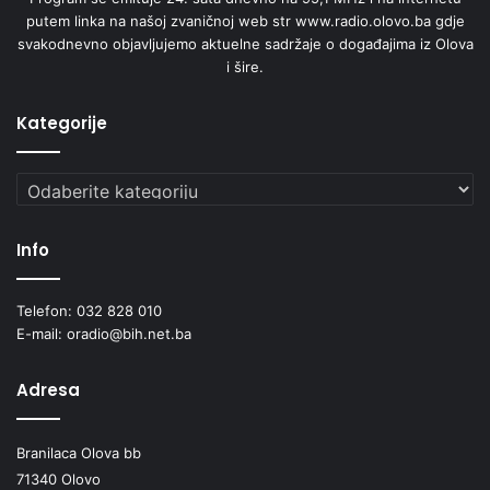
k
putem linka na našoj zvaničnoj web str www.radio.olovo.ba gdje
i
svakodnevno objavljujemo aktuelne sadržaje o događajima iz Olova
h
i šire.
m
j
e
Kategorije
r
a
Kategorije
Info
Telefon: 032 828 010
E-mail: oradio@bih.net.ba
Adresa
Branilaca Olova bb
71340 Olovo