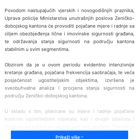
n
P
ovod
om
nastupajućih
vjerskih i
novogodišnjih praznika,
d
Uprav
a
policije Ministarstva unutrašnjih poslova Zeničko-
a
dobojskog kantona
će provoditi
pojačan
e
mjer
e
i radnj
e
sa
n
ciljem obezbjeđenja lične i imovinske sigurnosti građana
,
e
te održavanja stanja sigurnosti na području kantona
m
a
stabilnim u svim segmentima.
i
l
Obzirom da je u ovom periodu
evidentno
intenzivnije
kretanje građana, pojačana frekvencija saobraćaja,
te
veća
posjećenost ugostiteljskim objektima,
izvršena je
sveobuhvatna analiza i procjena stanja sigurnosti na
području Zeničko-dobojskog kantona.
U skladu s
tim
, planirane su mjere i radnje pojačane
kontrole ugostiteljskih objekata, kao i drugih objekata
i
prostora na
kojim
a
se okuplja veći broj građana. Takođe je
planirana pojačana kontrola učesnika u saobraćaju, kako bi
Prikaži više