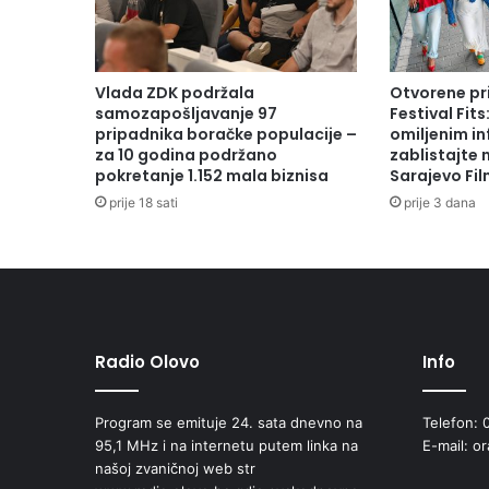
i
s
t
r
Vlada ZDK podržala
Otvorene pr
u
samozapošljavanje 97
Festival Fits
M
pripadnika boračke populacije –
omiljenim in
u
za 10 godina podržano
zablistajte
pokretanje 1.152 mala biznisa
Sarajevo Fil
š
i
prije 18 sati
prije 3 dana
j
i
z
a
p
r
e
Radio Olovo
Info
g
o
Program se emituje 24. sata dnevno na
Telefon: 
v
95,1 MHz i na internetu putem linka na
E-mail: o
o
našoj zvaničnoj web str
r