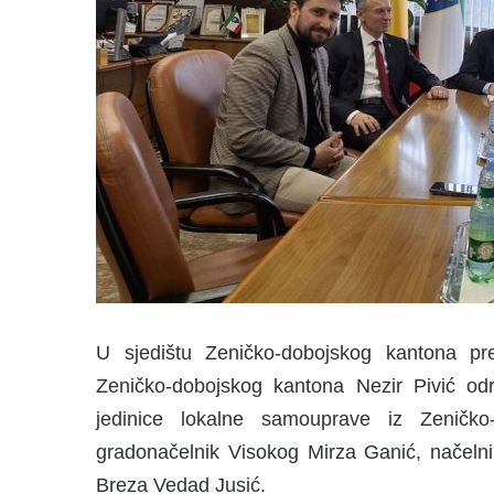
U sjedištu Zeničko-dobojskog kantona pr
Zeničko-dobojskog kantona
Nezir Pivić
održ
jedinice lokalne samouprave iz Zeničko
gradonačelnik Visokog
Mirza Ganić
, načel
Breza
Vedad Jusić
.