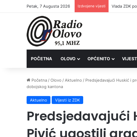
Petak, 7 Augusta 2026
Izdvojene vijesti
POČETNA
OLOVO
OPĆENITO
VIJEST
Početna
/
Olovo
/
Aktuelno
/
Predsjedavajući Huskić i pr
dobojskog kantona
Aktuelno
Vijesti iz ZDK
Predsjedavajući H
Pivić ugostili gr