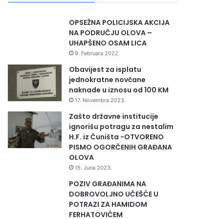
OPSEŽNA POLICIJSKA AKCIJA
NA PODRUČJU OLOVA –
UHAPŠENO OSAM LICA
9. Februara 2022.
Obavijest za isplatu
jednokratne novčane
naknade u iznosu od 100 KM
17. Novembra 2023.
Zašto državne institucije
ignorišu potragu za nestalim
H.F. iz Čuništa -OTVORENO
PISMO OGORČENIH GRAĐANA
OLOVA
15. Juna 2023.
POZIV GRAĐANIMA NA
DOBROVOLJNO UČEŠĆE U
POTRAZI ZA HAMIDOM
FERHATOVIĆEM