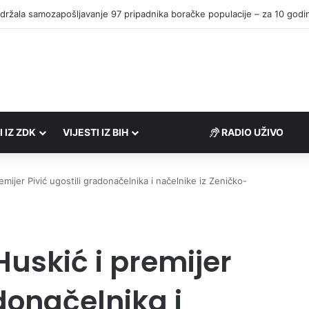
I IZ ZDK
VIJESTI IZ BIH
RADIO UŽIVO
emijer Pivić ugostili gradonačelnika i načelnike iz Zeničko-
uskić i premijer
adonačelnika i