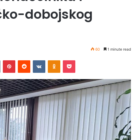
ičko-dobojskog
60
1 minute read
Tumblr
Pinterest
Reddit
VKontakte
Odnoklassniki
Pocket