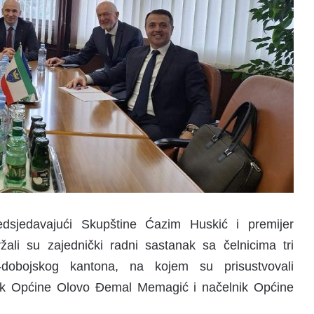
edsjedavajući Skupštine
Ćazim Huskić
i premijer
ali su zajednički radni sastanak sa čelnicima tri
-dobojskog kantona, na kojem su prisustvovali
nik Općine Olovo
Đemal Memagić
i načelnik Općine