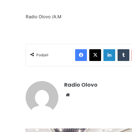
Radio Olovo /A.M
Facebook
X
LinkedIn
Tumblr
Podijeli
Radio Olovo
We
bsi
te
V