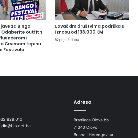
n
a
š
i
ijave za Bingo
Lovačkim društvima podrška u
h
: Odaberite outfit s
iznosu od 138.000 KM
2
fluencerom i
prije 7 dana
3
 na Crvenom tepihu
m Festivala
0
t
r
g
o
v
i
n
a
Adresa
ć
e
032 828 010
Branilaca Olova bb
,
radio@bih.net.ba
o
71340 Olovo
d
Bosna i Hercegovina