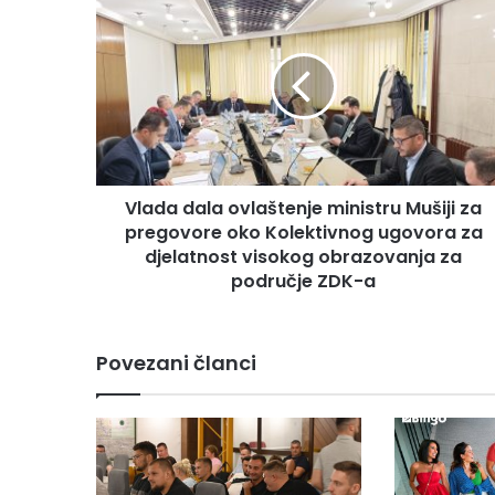
l
a
d
a
d
a
l
a
Vlada dala ovlaštenje ministru Mušiji za
o
pregovore oko Kolektivnog ugovora za
v
l
djelatnost visokog obrazovanja za
a
područje ZDK-a
š
t
e
Povezani članci
n
j
e
m
i
n