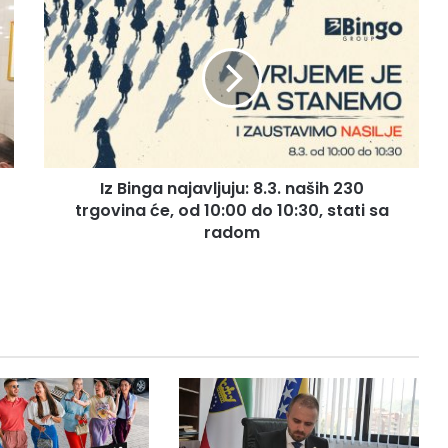
z
B
i
n
g
a
n
a
Iz Binga najavljuju: 8.3. naših 230
j
trgovina će, od 10:00 do 10:30, stati sa
a
v
radom
l
j
u
j
u
:
8
.
3
.