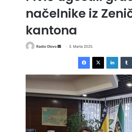
načelnike iz Zen
kantona
Radio Olovo
S
3. Marta 2025.
e
Facebook
X
LinkedIn
n
d
a
n
e
m
a
i
l