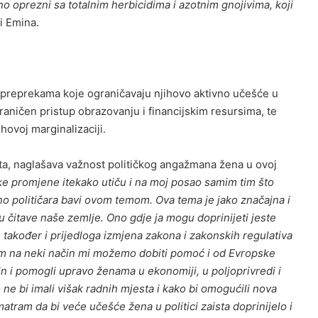
bno oprezni sa totalnim herbicidima i azotnim gnojivima, koji
i Emina.
 preprekama koje ograničavaju njihovo aktivno učešće u
raničen pristup obrazovanju i financijskim resursima, te
ovoj marginalizaciji.
ikta, naglašava važnost političkog angažmana žena u ovoj
ske promjene itekako utiču i na moj posao samim tim što
lno političara bavi ovom temom. Ova tema je jako značajna i
 čitave naše zemlje. Ono gdje ja mogu doprinijeti jeste
 također i prijedloga izmjena zakona i zakonskih regulativa
im na neki način mi možemo dobiti pomoć i od Evropske
čin i pomogli upravo ženama u ekonomiji, u poljoprivredi i
ne bi imali višak radnih mjesta i kako bi omogućili nova
tram da bi veće učešće žena u politici zaista doprinijelo i