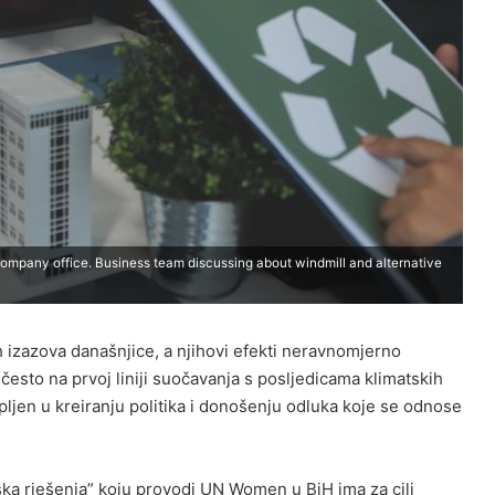
ompany office. Business team discussing about windmill and alternative
 izazova današnjice, a njihovi efekti neravnomjerno
često na prvoj liniji suočavanja s posljedicama klimatskih
upljen u kreiranju politika i donošenju odluka koje se odnose
a rješenja” koju provodi UN Women u BiH ima za cilj