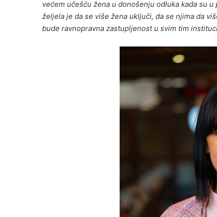
većem učešću žena u donošenju odluka kada su u pi
željela je da se više žena uključi, da se njima da v
bude ravnopravna zastupljenost u svim tim instituc