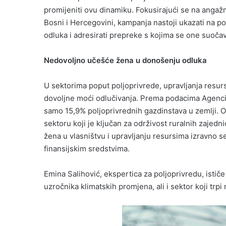
promijeniti ovu dinamiku. Fokusirajući se na angaž
Bosni i Hercegovini, kampanja nastoji ukazati na 
odluka i adresirati prepreke s kojima se one suočav
Nedovoljno učešće žena u donošenju odluka
U sektorima poput poljoprivrede, upravljanja resursi
dovoljne moći odlučivanja. Prema podacima Agencije
samo 15,9% poljoprivrednih gazdinstava u zemlji. O
sektoru koji je ključan za održivost ruralnih zajed
žena u vlasništvu i upravljanju resursima izravno se 
finansijskim sredstvima.
Emina Salihović, ekspertica za poljoprivredu, istič
uzročnika klimatskih promjena, ali i sektor koji trpi