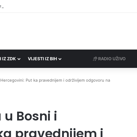
rezne uprave FBiH na području ZDK izvršili 24 inspekcijska nadzora
I IZ ZDK
VIJESTI IZ BIH
RADIO UŽIVO
 Hercegovini: Put ka pravednijem i održivijem odgovoru na
u Bosni i
ka pravednijem i