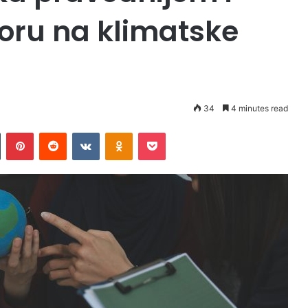
oru na klimatske
34
4 minutes read
Tumblr
Pinterest
Reddit
VKontakte
Odnoklassniki
Pocket