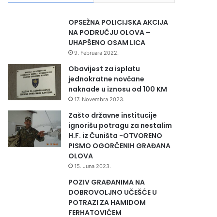
OPSEŽNA POLICIJSKA AKCIJA
NA PODRUČJU OLOVA –
UHAPŠENO OSAM LICA
9. Februara 2022.
Obavijest za isplatu
jednokratne novčane
naknade u iznosu od 100 KM
17. Novembra 2023.
Zašto državne institucije
ignorišu potragu za nestalim
H.F. iz Čuništa -OTVORENO
PISMO OGORČENIH GRAĐANA
OLOVA
15. Juna 2023.
POZIV GRAĐANIMA NA
DOBROVOLJNO UČEŠĆE U
POTRAZI ZA HAMIDOM
FERHATOVIĆEM