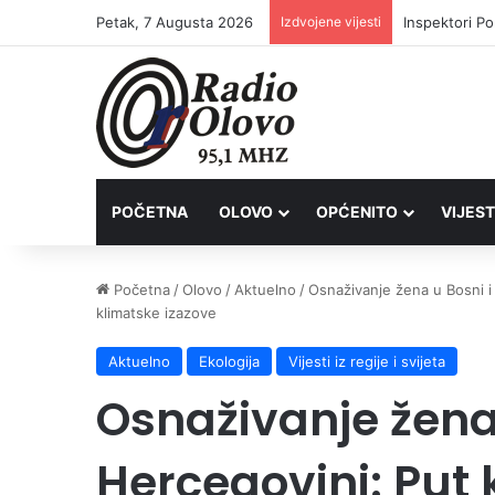
Petak, 7 Augusta 2026
Izdvojene vijesti
Inspektori Po
POČETNA
OLOVO
OPĆENITO
VIJEST
Početna
/
Olovo
/
Aktuelno
/
Osnaživanje žena u Bosni i
klimatske izazove
Aktuelno
Ekologija
Vijesti iz regije i svijeta
Osnaživanje žena 
Hercegovini: Put 