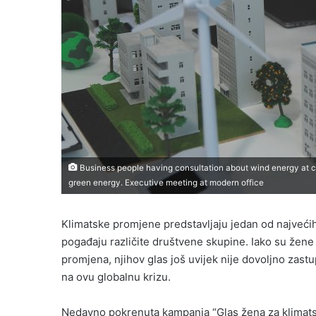
Business people having consultation about wind energy at c
green energy. Executive meeting at modern office
Klimatske promjene predstavljaju jedan od najvećih
pogađaju različite društvene skupine. Iako su žene 
promjena, njihov glas još uvijek nije dovoljno zast
na ovu globalnu krizu.
Nedavno pokrenuta kampanja “Glas žena za klimatsk