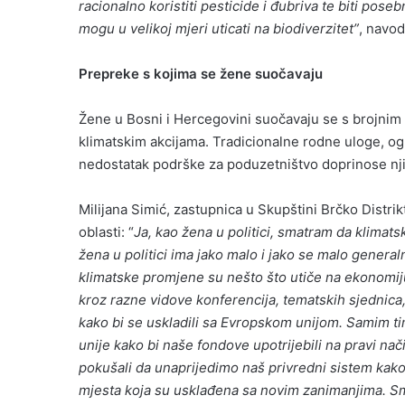
racionalno koristiti pesticide i đubriva te biti pose
mogu u velikoj mjeri uticati na biodiverzitet”
, navod
Prepreke s kojima se žene suočavaju
Žene u Bosni i Hercegovini suočavaju se s brojnim
klimatskim akcijama. Tradicionalne rodne uloge, og
nedostatak podrške za poduzetništvo doprinose njih
Milijana Simić, zastupnica u Skupštini Brčko Distr
oblasti: “
Ja, kao žena u politici, smatram da klimat
žena u politici ima jako malo i jako se malo genera
klimatske promjene su nešto što utiče na ekonomiju
kroz razne vidove konferencija, tematskih sjednica,
kako bi se uskladili sa Evropskom unijom. Samim t
unije kako bi naše fondove upotrijebili na pravi na
pokušali da unaprijedimo naš privredni sistem kako 
mjesta koja su usklađena sa novim zanimanjima. Sma