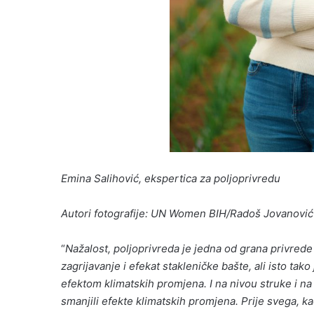
Emina Salihović, ekspertica za poljoprivredu
Autori fotografije
: UN Women BIH/Radoš Jovanović
“
Nažalost, poljoprivreda je jedna od grana privrede
zagrijavanje i efekat stakleničke bašte, ali isto ta
efektom klimatskih promjena. I na nivou struke i n
smanjili efekte klimatskih promjena. Prije svega, k