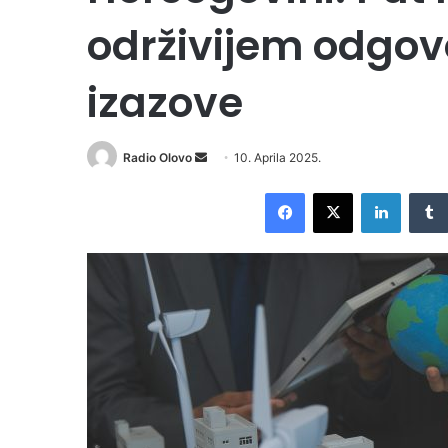
održivijem odgov
izazove
Radio Olovo
S
10. Aprila 2025.
e
Facebook
X
LinkedIn
n
d
a
n
e
m
a
i
l