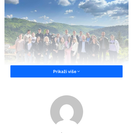
Prikaži više
Tako je bilo i sa ovom generacijom maturanata koji su
danas bili u posjeti gradskoj i džamiji u Gornjem Olovu,
Crkvi, odnosno Svetištu Gospe olovske, te
Nakšibendijoskoj tekiji u Gornjem Olovu.