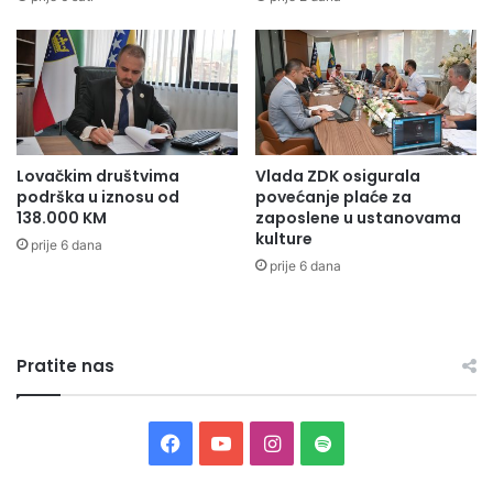
v
L
a
I
U
G
O
V
O
Lovačkim društvima
Vlada ZDK osigurala
R
podrška u iznosu od
povećanje plaće za
O
138.000 KM
zaposlene u ustanovama
N
kulture
prije 6 dana
A
prije 6 dana
B
A
V
C
Pratite nas
I
I
D
O
F
Y
I
S
D
J
a
o
n
p