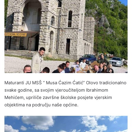
n
d
a
n
e
m
a
i
l
Maturanti JU MSŠ “ Musa Ćazim Ćatić” Olovo tradicionalno
svake godine, sa svojim vjeroučiteljom Ibrahimom
Mehićem, upriliče završne školske posjete vjerskim
objektima na području naše općine.