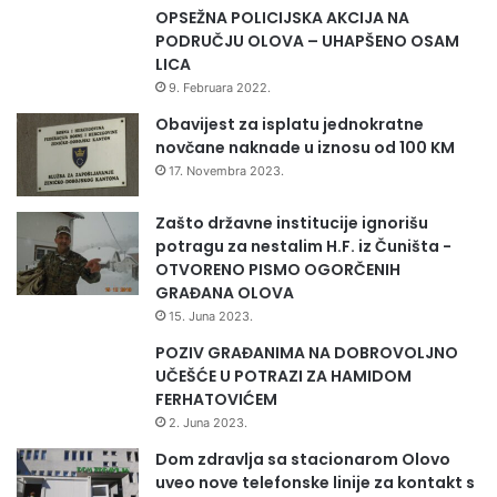
OPSEŽNA POLICIJSKA AKCIJA NA
PODRUČJU OLOVA – UHAPŠENO OSAM
LICA
9. Februara 2022.
Obavijest za isplatu jednokratne
novčane naknade u iznosu od 100 KM
17. Novembra 2023.
Zašto državne institucije ignorišu
potragu za nestalim H.F. iz Čuništa -
OTVORENO PISMO OGORČENIH
GRAĐANA OLOVA
15. Juna 2023.
POZIV GRAĐANIMA NA DOBROVOLJNO
UČEŠĆE U POTRAZI ZA HAMIDOM
FERHATOVIĆEM
2. Juna 2023.
Dom zdravlja sa stacionarom Olovo
uveo nove telefonske linije za kontakt s