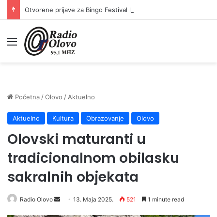
Otvorene prijave za Bingo Festival Fits: Odaberite outfit s omiljenim influencerom i zablistajte na Crvenom tepihu Sarajevo Film Festivala
Meni
Početna
/
Olovo
/
Aktuelno
Aktuelno
Kultura
Obrazovanje
Olovo
Olovski maturanti u
tradicionalnom obilasku
sakralnih objekata
Radio Olovo
S
13. Maja 2025.
521
1 minute read
e