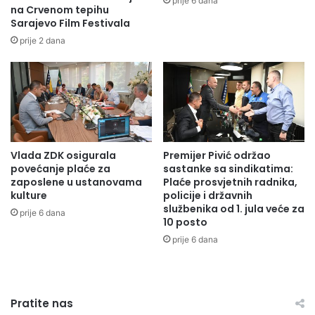
prije 6 dana
na Crvenom tepihu
n
j
Sarajevo Film Festivala
a
e
i
i
prije 2 dana
p
m
r
a
o
j
m
u
e
i
t
l
k
i
Vlada ZDK osigurala
Premijer Pivić održao
u
ž
povećanje plaće za
sastanke sa sindikatima:
r
e
zaposlene u ustanovama
Plaće prosvjetnih radnika,
b
l
kulture
policije i državnih
a
e
službenika od 1. jula veće za
prije 6 dana
n
i
10 posto
s
m
prije 6 dana
k
a
i
t
m
i
m
r
Pratite nas
e
e