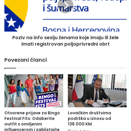
i
a
v
k
n
u
a
p
i
o
n
v
Poziv na info sesiju ženama koje imaju ili žele
f
i
imati registrovan poljoprivredni obrt
o
n
s
u
e
Povezani članci
i
s
k
i
l
j
a
u
n
ž
j
e
e
n
k
a
u
m
Otvorene prijave za Bingo
Lovačkim društvima
r
a
Festival Fits: Odaberite
podrška u iznosu od
b
k
outfit s omiljenim
138.000 KM
a
influencerom i zablistajte
o