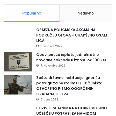
n
i
o
Popularno
Nedavno
b
r
t
OPSEŽNA POLICIJSKA AKCIJA NA
PODRUČJU OLOVA – UHAPŠENO OSAM
LICA
9. Februara 2022.
Obavijest za isplatu jednokratne
novčane naknade u iznosu od 100 KM
17. Novembra 2023.
Zašto državne institucije ignorišu
potragu za nestalim H.F. iz Čuništa -
OTVORENO PISMO OGORČENIH
GRAĐANA OLOVA
15. Juna 2023.
POZIV GRAĐANIMA NA DOBROVOLJNO
UČEŠĆE U POTRAZI ZA HAMIDOM