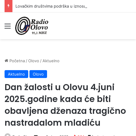
Lovačkim društvima podrška u iznosu od 138.000 KM
Meni
Početna
/
Olovo
/
Aktuelno
Aktuelno
Olovo
Dan žalosti u Olovu 4.juni
2025.godine kada će biti
obavljena dženaza tragično
nastradalom mladiću