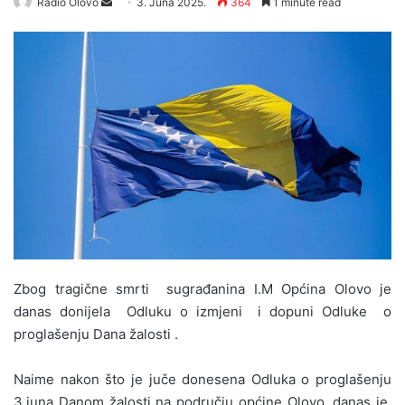
Radio Olovo
S
3. Juna 2025.
364
1 minute read
e
n
d
a
n
e
m
a
i
l
Zbog tragične smrti sugrađanina I.M Općina Olovo je
danas donijela Odluku o izmjeni i dopuni Odluke o
proglašenju Dana žalosti .
Naime nakon što je juče donesena Odluka o proglašenju
3.juna Danom žalosti na području općine Olovo, danas je