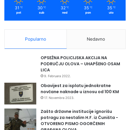
m
p
b
31
30
32
35
35
℃
℃
℃
℃
℃
r
o
pet
sub
ned
pon
uto
i
r
j
o
e
v
m
n
Popularno
Nedavno
z
i
a
c
h
e
OPSEŽNA POLICIJSKA AKCIJA NA
r
u
PODRUČJU OLOVA – UHAPŠENO OSAM
a
V
LICA
b
i
9. Februara 2022.
r
s
o
o
Obavijest za isplatu jednokratne
g
k
novčane naknade u iznosu od 100 KM
p
o
17. Novembra 2023.
o
m
l
Zašto državne institucije ignorišu
i
potragu za nestalim H.F. iz Čuništa -
c
OTVORENO PISMO OGORČENIH
a
GRAĐANA OLOVA