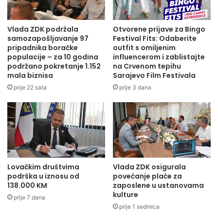
V
e
r
,
a
v
Vlada ZDK podržala
Otvorene prijave za Bingo
č
o
samozapošljavanje 97
Festival Fits: Odaberite
o
d
pripadnika boračke
outfit s omiljenim
i
o
populacije – za 10 godina
influencerom i zablistajte
p
podržano pokretanje 1.152
na Crvenom tepihu
p
mala biznisa
Sarajevo Film Festivala
o
r
zdk.ba
l
i
prije 22 sata
prije 3 dana
i
v
Premijer Pivić svim učenicima poželio je puno sreće u
c
r
daljem školovanju, naglasivši da je Vlada posvećena
i
e
stvaranju boljih uslova u sektoru obrazovanja kroz ulaganja
j
d
u infrastrukturu i kadar. Srednjoškolce je pozvao da upišu
s
e
studij na Univerzitetu u Zenici, na kojem mogu studirati uz
k
i
i
š
godišnju upisninu od samo 50 KM.
Lovačkim društvima
Vlada ZDK osigurala
k
u
podrška u iznosu od
povećanje plaće za
o
m
Svim učenicima generacije uručena su priznanja, pokloni i
138.000 KM
zaposlene u ustanovama
m
a
kulture
novčane nagrade u iznosu od 500 KM.
prije 7 dana
e
r
prije 1 sedmica
s
s
a