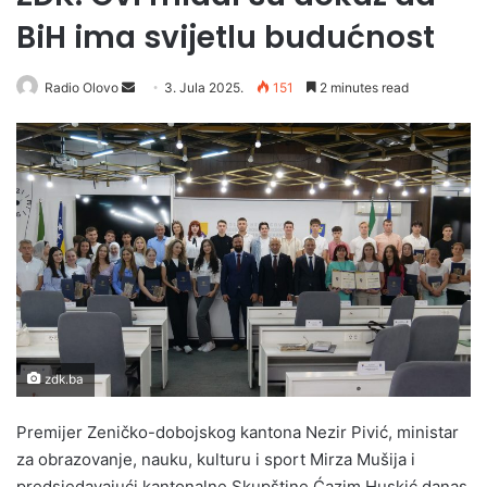
BiH ima svijetlu budućnost
Radio Olovo
S
3. Jula 2025.
151
2 minutes read
e
n
d
a
n
e
m
a
i
l
zdk.ba
Premijer Zeničko-dobojskog kantona Nezir Pivić, ministar
za obrazovanje, nauku, kulturu i sport Mirza Mušija i
predsjedavajući kantonalne Skupštine Ćazim Huskić danas