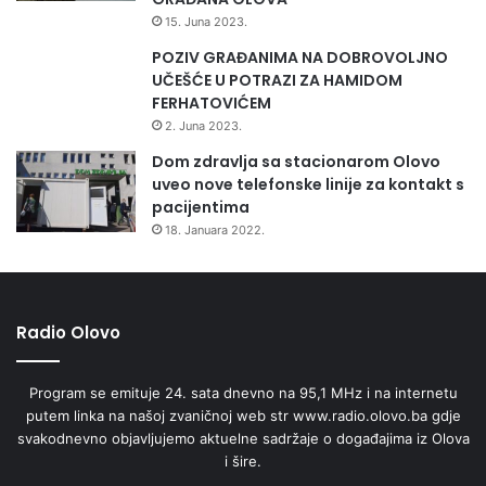
j
15. Juna 2023.
c
a
POZIV GRAĐANIMA NA DOBROVOLJNO
UČEŠĆE U POTRAZI ZA HAMIDOM
FERHATOVIĆEM
2. Juna 2023.
Dom zdravlja sa stacionarom Olovo
uveo nove telefonske linije za kontakt s
pacijentima
18. Januara 2022.
Radio Olovo
Program se emituje 24. sata dnevno na 95,1 MHz i na internetu
putem linka na našoj zvaničnoj web str www.radio.olovo.ba gdje
svakodnevno objavljujemo aktuelne sadržaje o događajima iz Olova
i šire.