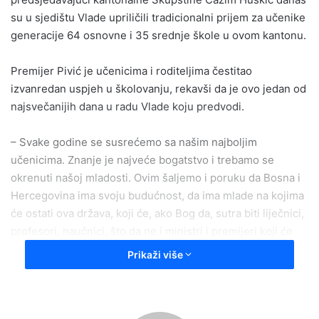
su u sjedištu Vlade upriličili tradicionalni prijem za učenike
generacije 64 osnovne i 35 srednje škole u ovom kantonu.
Premijer Pivić je učenicima i roditeljima čestitao
izvanredan uspjeh u školovanju, rekavši da je ovo jedan od
najsvečanijih dana u radu Vlade koju predvodi.
– Svake godine se susrećemo sa našim najboljim
učenicima. Znanje je najveće bogatstvo i trebamo se
okrenuti našoj mladosti. Ovim šaljemo i poruku da Bosna i
Hercegovina ima svoju budućnost, da ima mlade na kojima
će ostati ova država, koji će, ako Bog da, sutra biti liječnici,
profesori, naučnici, što da ne i ministri i premijeri koji će
voditi ovu državu uspješnije i od nas – rekao je premijer
Prikaži više
Pivić.