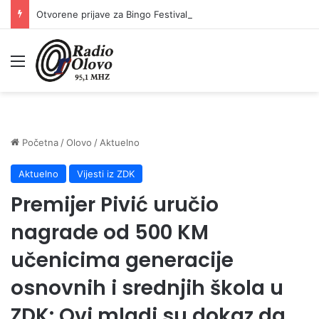
Otvorene prijave za Bingo Festival Fits: Odaberite outfit s omiljenim influencerom i zablistajte na Crvenom tepihu Sarajevo Film Festivala
Meni
Početna
/
Olovo
/
Aktuelno
Aktuelno
Vijesti iz ZDK
Premijer Pivić uručio
nagrade od 500 KM
učenicima generacije
osnovnih i srednjih škola u
ZDK: Ovi mladi su dokaz da