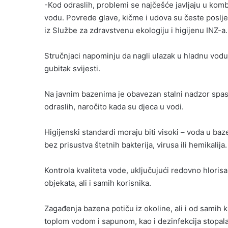
-Kod odraslih, problemi se najčešće javljaju u ko
vodu. Povrede glave, kičme i udova su česte poslj
iz Službe za zdravstvenu ekologiju i higijenu INZ-a.
Stručnjaci napominju da nagli ulazak u hladnu vodu
gubitak svijesti.
Na javnim bazenima je obavezan stalni nadzor spasi
odraslih, naročito kada su djeca u vodi.
Higijenski standardi moraju biti visoki – voda u baz
bez prisustva štetnih bakterija, virusa ili hemikalija.
Kontrola kvaliteta vode, uključujući redovno hlorisa
objekata, ali i samih korisnika.
Zagađenja bazena potiču iz okoline, ali i od samih 
toplom vodom i sapunom, kao i dezinfekcija stopala