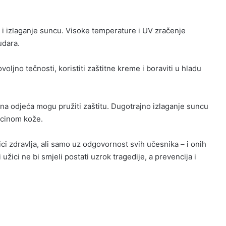
i izlaganje suncu. Visoke temperature i UV zračenje
udara.
oljno tečnosti, koristiti zaštitne kreme i boraviti u hladu
gana odjeća mogu pružiti zaštitu. Dugotrajno izlaganje suncu
arcinom kože.
ci zdravlja, ali samo uz odgovornost svih učesnika – i onih
i užici ne bi smjeli postati uzrok tragedije, a prevencija i