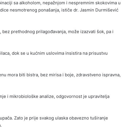
mbinaciji sa alkoholom, nepažnjom i nespremnim skokovima u
edice nesmotrenog ponašanja, ističe dr. Jasmin Durmišević
, bez prethodnog prilagođavanja, može izazvati šok, pa i
laca, dok se u kućnim uslovima insistira na prisustvu
enu mora biti bistra, bez mirisa i boje, zdravstveno ispravna,
nje i mikrobiološke analize, odgovornost je upravitelja
kupača. Zato je prije svakog ulaska obavezno tuširanje
.