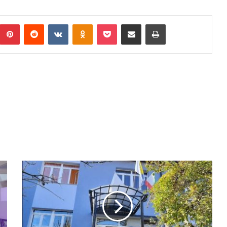
Pinterest
Reddit
VKontakte
Odnoklassniki
Pocket
Podijeli putem Emaila
Print
I
Z
P
S
O
L