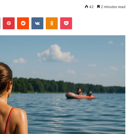
42
2 minutes read
Tumblr
Pinterest
Reddit
VKontakte
Odnoklassniki
Pocket