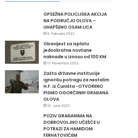
OPSEŽNA POLICIJSKA AKCIJA
NA PODRUČJU OLOVA –
UHAPŠENO OSAM LICA
9. Februara 2022.
Obavijest za isplatu
jednokratne novčane
naknade u iznosu od 100 KM
17. Novembra 2023.
Zašto državne institucije
ignorišu potragu za nestalim
H.F. iz Čuništa -OTVORENO
PISMO OGORČENIH GRAĐANA
OLOVA
15. Juna 2023.
POZIV GRAĐANIMA NA
DOBROVOLJNO UČEŠĆE U
POTRAZI ZA HAMIDOM
FERHATOVIĆEM