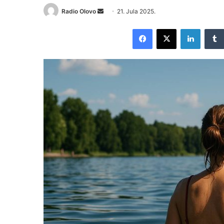
Radio Olovo
S
21. Jula 2025.
e
Facebook
X
LinkedIn
n
d
a
n
e
m
a
i
l