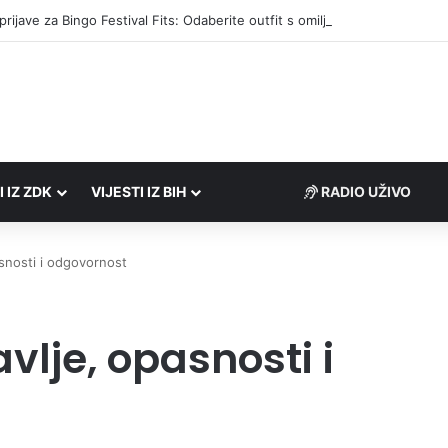
I IZ ZDK
VIJESTI IZ BIH
RADIO UŽIVO
asnosti i odgovornost
avlje, opasnosti i