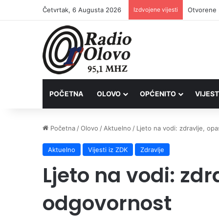
Četvrtak, 6 Augusta 2026
Izdvojene vijesti
POČETNA
OLOVO
OPĆENITO
VIJEST
Početna
/
Olovo
/
Aktuelno
/
Ljeto na vodi: zdravlje, op
Aktuelno
Vijesti iz ZDK
Zdravlje
Ljeto na vodi: zdr
odgovornost