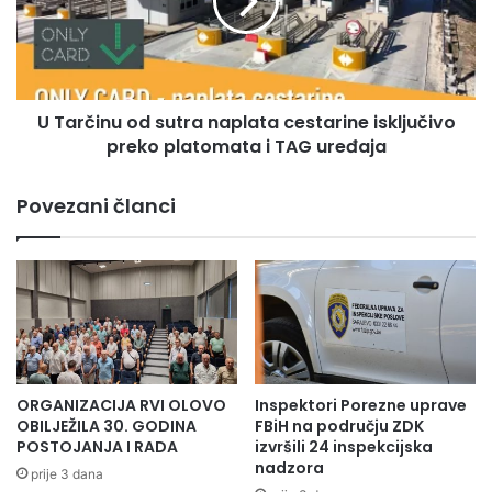
.
č
s
i
j
n
e
u
d
o
n
U Tarčinu od sutra naplata cestarine isključivo
d
i
preko platomata i TAG uređaja
s
c
u
i
t
Povezani članci
S
r
k
a
u
n
p
a
š
p
t
l
i
a
n
t
e
a
ORGANIZACIJA RVI OLOVO
Inspektori Porezne uprave
Z
c
OBILJEŽILA 30. GODINA
FBiH na području ZDK
D
e
POSTOJANJA I RADA
izvršili 24 inspekcijska
K
nadzora
s
prije 3 dana
-
t