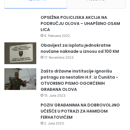
p
r
o
OPSEŽNA POLICIJSKA AKCIJA NA
g
PODRUČJU OLOVA – UHAPŠENO OSAM
l
LICA
a
9. Februara 2022.
š
e
Obavijest za isplatu jednokratne
n
novčane naknade u iznosu od 100 KM
M
17. Novembra 2023.
a
t
Zašto državne institucije ignorišu
t
potragu za nestalim H.F. iz Čuništa -
h
OTVORENO PISMO OGORČENIH
e
GRAĐANA OLOVA
w
15. Juna 2023.
F
i
POZIV GRAĐANIMA NA DOBROVOLJNO
e
UČEŠĆE U POTRAZI ZA HAMIDOM
l
FERHATOVIĆEM
d
2. Juna 2023.