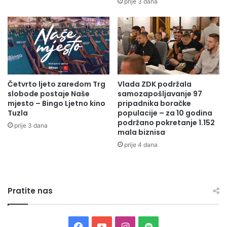
prije 3 dana
P
a
o
r
č
i
a
n
s
e
n
i
i
s
m
Četvrto ljeto zaredom Trg
Vlada ZDK podržala
k
slobode postaje Naše
samozapošljavanje 97
g
l
mjesto – Bingo Ljetno kino
pripadnika boračke
r
j
Tuzla
populacije – za 10 godina
a
u
podržano pokretanje 1.152
đ
prije 3 dana
č
mala biznisa
a
i
prije 4 dana
n
v
i
o
n
p
o
r
m
Pratite nas
e
Z
k
e
o
n
p
F
Y
I
S