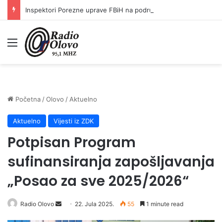
Inspektori Porezne uprave FBiH na području ZDK izvršili 24 inspekcijska nadzora
Meni
Početna
/
Olovo
/
Aktuelno
Aktuelno
Vijesti iz ZDK
Potpisan Program
sufinansiranja zapošljavanja
„Posao za sve 2025/2026“
Radio Olovo
S
22. Jula 2025.
55
1 minute read
e