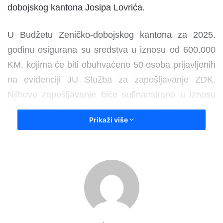
dobojskog kantona Josipa Lovrića.
U Budžetu Zeničko-dobojskog kantona za 2025.
godinu osigurana su sredstva u iznosu od 600.000
KM, kojima će biti obuhvaćeno 50 osoba prijavljenih
na evidenciji JU Služba za zapošljavanje ZDK.
Njihovo zapošljavanje biće sufinansirano u iznosu
od 1.000 KM mjesečno, tokom narednih 12 mjeseci.
Prikaži više
Programom je predviđeno sufinansiranje troškova
doprinosa, a u slučaju da iznos sufinansiranja
premašuje troškove doprinosa, preostali iznos će se
koristiti za isplatu dijela neto plate.
Nakon usvajanja Odluke o odobravanju sredstava