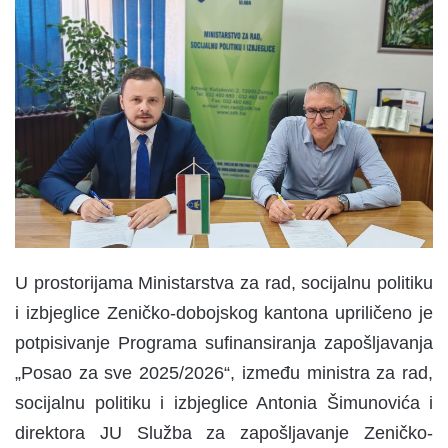
n
d
a
n
e
m
a
i
l
U prostorijama Ministarstva za rad, socijalnu politiku
i izbjeglice Zeničko-dobojskog kantona upriličeno je
potpisivanje Programa sufinansiranja zapošljavanja
„Posao za sve 2025/2026“, između ministra za rad,
socijalnu politiku i izbjeglice Antonia Šimunovića i
direktora JU Služba za zapošljavanje Zeničko-