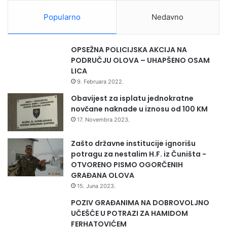
c
a
Popularno
Nedavno
OPSEŽNA POLICIJSKA AKCIJA NA
PODRUČJU OLOVA – UHAPŠENO OSAM
LICA
9. Februara 2022.
Obavijest za isplatu jednokratne
novčane naknade u iznosu od 100 KM
17. Novembra 2023.
Zašto državne institucije ignorišu
potragu za nestalim H.F. iz Čuništa -
OTVORENO PISMO OGORČENIH
GRAĐANA OLOVA
15. Juna 2023.
POZIV GRAĐANIMA NA DOBROVOLJNO
UČEŠĆE U POTRAZI ZA HAMIDOM
FERHATOVIĆEM