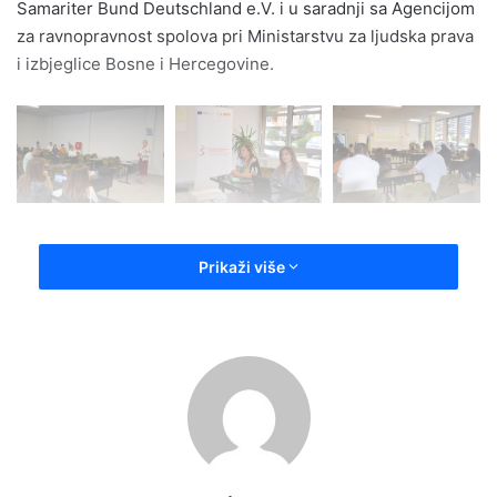
Samariter Bund Deutschland e.V. i u saradnji sa Agencijom
za ravnopravnost spolova pri Ministarstvu za ljudska prava
i izbjeglice Bosne i Hercegovine.
Prezentaciji koja je započela u sali OV Olovo u 13:00 sati,
Prikaži više
uz predstavnike Općine i Općinskog vijeća prisustvovali su
predstavnici Centra za socijalni rad Olovo, Udruženja žena
iz Olova, te još jedan broj građana.
U diskusiji koja je uslijedila nakon prezentacije akcentirane
su specificnosti Olova gdje je posebno istaknuta
teritorijalna razuđenost i starosna struktura, karakteristike
spram kojih bi se formulisale i prilagodile inicijative i koraci
poput ideje o centru za zdravo starenje, te uslugama u