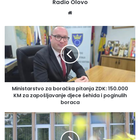
Radio Olovo
oblasti mentalnog zdravlja, koje se trenutno putem naših
We
socijalnih službi realizuje u Centru za mentalno zdravlje
bsi
Visoko.
te
M
i
n
i
s
t
a
r
s
Ministarstvo za boračka pitanja ZDK: 150.000
t
KM za zapošljavanje djece šehida i poginulih
v
o
boraca
z
a
O
b
D
o
R
r
Ž