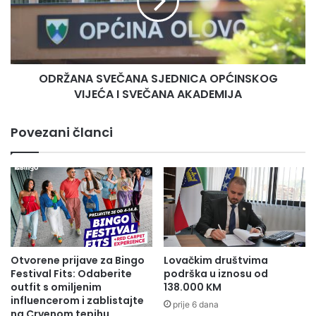
a
A
č
N
k
A
a
S
p
V
i
ODRŽANA SVEČANA SJEDNICA OPĆINSKOG
E
t
VIJEĆA I SVEČANA AKADEMIJA
Č
a
A
n
N
Povezani članci
j
A
a
S
Z
J
D
E
K
D
:
N
1
I
5
C
0
A
Otvorene prijave za Bingo
Lovačkim društvima
.
O
Festival Fits: Odaberite
podrška u iznosu od
0
P
outfit s omiljenim
138.000 KM
0
influencerom i zablistajte
Ć
prije 6 dana
0
na Crvenom tepihu
I