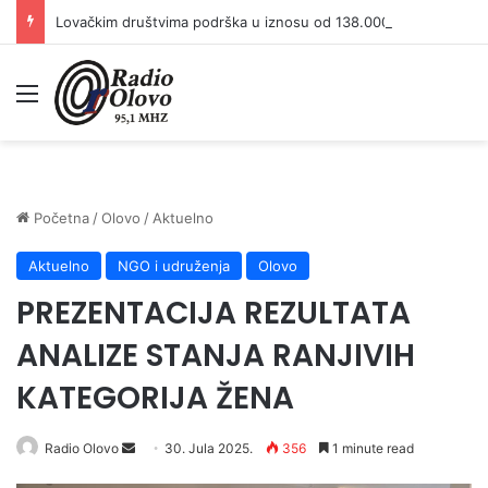
Lovačkim društvima podrška u iznosu od 138.000 KM
Meni
Početna
/
Olovo
/
Aktuelno
Aktuelno
NGO i udruženja
Olovo
PREZENTACIJA REZULTATA
ANALIZE STANJA RANJIVIH
KATEGORIJA ŽENA
Radio Olovo
S
30. Jula 2025.
356
1 minute read
e