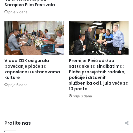
Sarajevo Film Festivala
K
N
M
S
prije 2 dana
z
K
a
O
z
G
a
V
p
I
o
J
š
E
Vlada ZDK osigurala
Premijer Pivić održao
l
Ć
povećanje plaće za
sastanke sa sindikatima:
j
A
zaposlene u ustanovama
Plaće prosvjetnih radnika,
a
I
kulture
policije i državnih
v
S
službenika od 1. jula veće za
prije 6 dana
a
V
10 posto
n
E
prije 6 dana
j
Č
e
A
d
N
j
A
Pratite nas
e
A
c
K