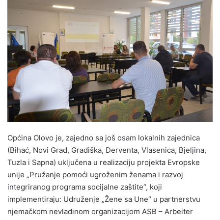
n
d
a
n
e
m
a
i
l
Općina Olovo je, zajedno sa još osam lokalnih zajednica
(Bihać, Novi Grad, Gradiška, Derventa, Vlasenica, Bjeljina,
Tuzla i Sapna) uključena u realizaciju projekta Evropske
unije „Pružanje pomoći ugroženim ženama i razvoj
integriranog programa socijalne zaštite“, koji
implementiraju: Udruženje „Žene sa Une“ u partnerstvu
njemačkom nevladinom organizacijom ASB – Arbeiter