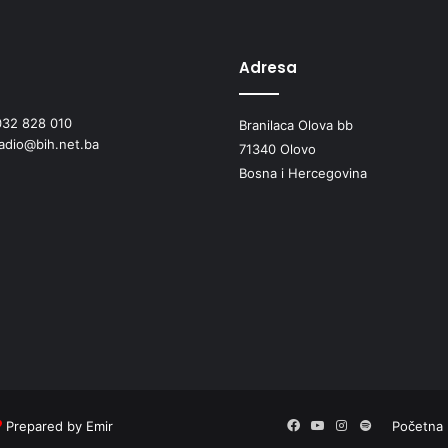
a
s
a
Adresa
n
a
c
032 828 010
Branilaca Olova bb
i
radio@bih.net.ba
71340 Olovo
j
i
Bosna i Hercegovina
p
u
t
a
Z
e
n
i
c
a
–
A
Prepared by Emir
Facebook
YouTube
Instagram
Spotify
Početna
r