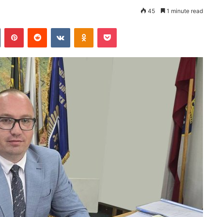
45
1 minute read
Tumblr
Pinterest
Reddit
VKontakte
Odnoklassniki
Pocket