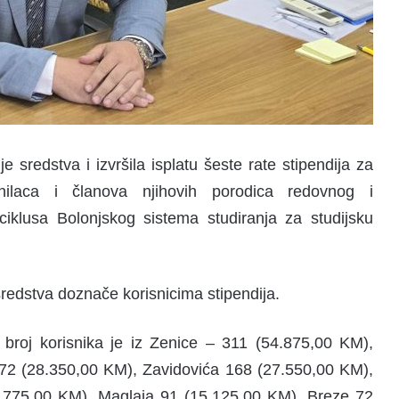
 sredstva i izvršila isplatu šeste rate stipendija za
anilaca i članova njihovih porodica redovnog i
ciklusa Bolonjskog sistema studiranja za studijsku
redstva doznače korisnicima stipendija.
broj korisnika je iz Zenice – 311 (54.875,00 KM),
72 (28.350,00 KM), Zavidovića 168 (27.550,00 KM),
.775,00 KM), Maglaja 91 (15.125,00 KM), Breze 72