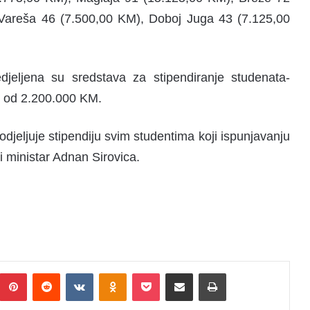
Vareša 46 (7.500,00 KM), Doboj Juga 43 (7.125,00
eljena su sredstava za stipendiranje studenata-
su od 2.200.000 KM.
djeljuje stipendiju svim studentima koji ispunjavanju
i ministar Adnan Sirovica.
Pinterest
Reddit
VKontakte
Odnoklassniki
Pocket
Podijeli putem Emaila
Print