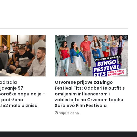
a
n
Š
a
b
a
n
i
o
b
i
š
a
održala
Otvorene prijave za Bingo
o
javanje 97
Festival Fits: Odaberite outfit s
r
boračke populacije –
omiljenim influencerom i
a podržano
zablistajte na Crvenom tepihu
a
.152 mala biznisa
Sarajevo Film Festivala
d
o
prije 3 dana
v
e
n