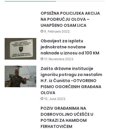
OPSEŽNA POLICIJSKA AKCIJA
NA PODRUČJU OLOVA –
UHAPŠENO OSAM LICA
9. Februara 2022.
Obavijest za isplatu
jednokratne novčane
naknade u iznosu od 100 KM
17. Novembra 2023.
Zašto državne institucije
ignorišu potragu za nestalim
H.F. iz Čuništa -OTVORENO
PISMO OGORČENIH GRAĐANA
OLOVA
15. Juna 2023.
POZIV GRAĐANIMA NA
DOBROVOLJNO UČEŠĆE U
POTRAZI ZA HAMIDOM
FERHATOVIĆEM