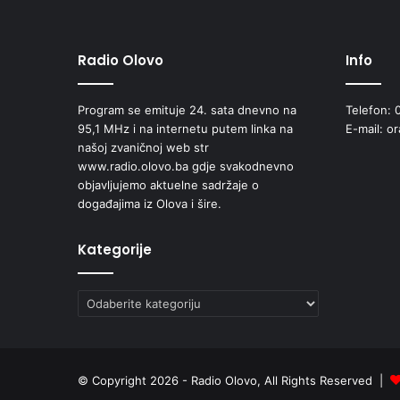
d
a
l
Radio Olovo
Info
a
s
v
Program se emituje 24. sata dnevno na
Telefon: 
o
95,1 MHz i na internetu putem linka na
E-mail: o
j
našoj zvaničnoj web str
u
www.radio.olovo.ba gdje svakodnevno
p
objavljujemo aktuelne sadržaje o
r
događajima iz Olova i šire.
v
u
z
Kategorije
b
i
Kategorije
r
k
u
p
o
© Copyright 2026 - Radio Olovo, All Rights Reserved |
e