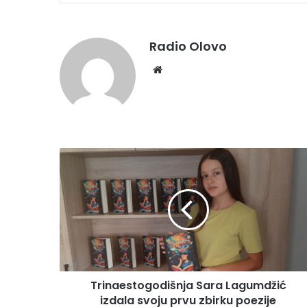
Radio Olovo
We
bsi
te
T
r
i
n
a
e
s
t
o
Trinaestogodišnja Sara Lagumdžić
g
izdala svoju prvu zbirku poezije
o