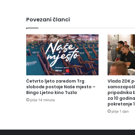
d
i
š
Povezani članci
n
j
a
S
a
r
a
L
a
g
Četvrto ljeto zaredom Trg
Vlada ZDK p
u
slobode postaje Naše mjesto –
samozapošl
m
Bingo Ljetno kino Tuzla
pripadnika 
za 10 godin
d
prije 14 minuta
pokretanje 1
ž
i
prije 1 dan
ć
i
z