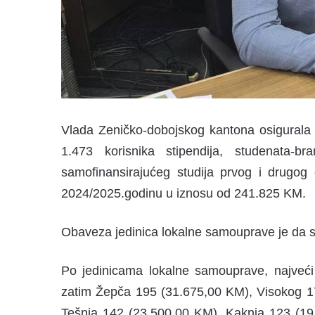
Vlada Zeničko-dobojskog kantona osigurala je
1.473
korisnika stipendija, studenata-br
samofinansirajućeg studija prvog i drugog 
2024/2025.godinu u iznosu od
241.825 KM
.
Obaveza jedinica lokalne samouprave je da s
Po jedinicama lokalne samouprave, najveći 
zatim Žepča 195 (31.675,00 KM), Visokog 1
Tešnja 142 (23.500,00 KM), Kaknja 123 (19