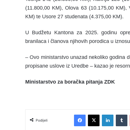
(11.800,00 KM), Olova 63 (10.175,00 KM), 
KM) te Usore 27 studenata (4.375,00 KM).
U Budžetu Kantona za 2025. godinu opredj
branilaca i članova njihovih porodica u izno
– Ovo ministarstvo unazad nekoliko godina do
propisane uslove iz Uredbe – kazao je resorn
Ministarstvo za boračka pitanja ZDK
Facebook
X
LinkedIn
Tumblr
Podijeli