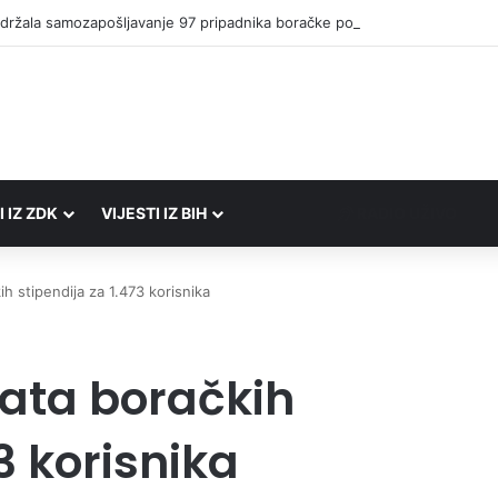
I IZ ZDK
VIJESTI IZ BIH
RADIO UŽIVO
ih stipendija za 1.473 korisnika
rata boračkih
3 korisnika