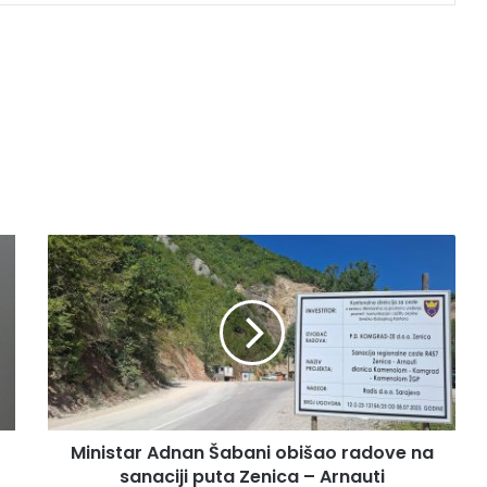
M
i
n
i
s
t
a
r
A
Ministar Adnan Šabani obišao radove na
d
sanaciji puta Zenica – Arnauti
n