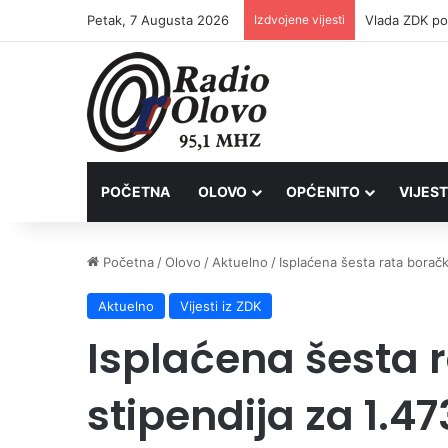
Petak, 7 Augusta 2026
Izdvojene vijesti
POČETNA
OLOVO
OPĆENITO
VIJEST
Početna
/
Olovo
/
Aktuelno
/
Isplaćena šesta rata boračk
Aktuelno
Vijesti iz ZDK
Isplaćena šesta 
stipendija za 1.47