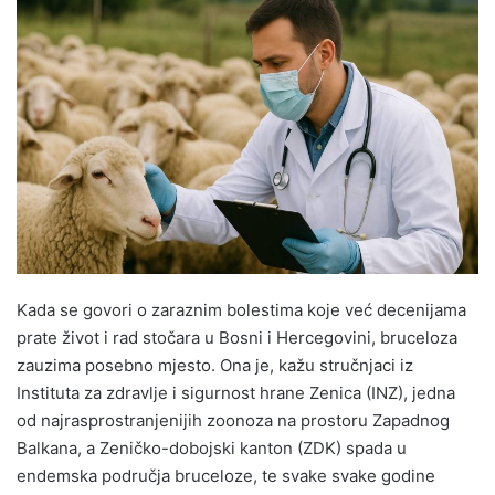
n
d
a
n
e
m
a
i
l
Kada se govori o zaraznim bolestima koje već decenijama
prate život i rad stočara u Bosni i Hercegovini, bruceloza
zauzima posebno mjesto. Ona je, kažu stručnjaci iz
Instituta za zdravlje i sigurnost hrane Zenica (INZ), jedna
od najrasprostranjenijih zoonoza na prostoru Zapadnog
Balkana, a Zeničko-dobojski kanton (ZDK) spada u
endemska područja bruceloze, te svake svake godine