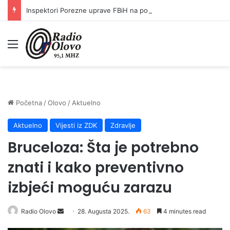
Inspektori Porezne uprave FBiH na području ZDK izvršili 24 inspekcijska nadzora
Meni
Početna
/
Olovo
/
Aktuelno
Aktuelno
Vijesti iz ZDK
Zdravlje
Bruceloza: Šta je potrebno
znati i kako preventivno
izbjeći moguću zarazu
Radio Olovo
S
28. Augusta 2025.
63
4 minutes read
e