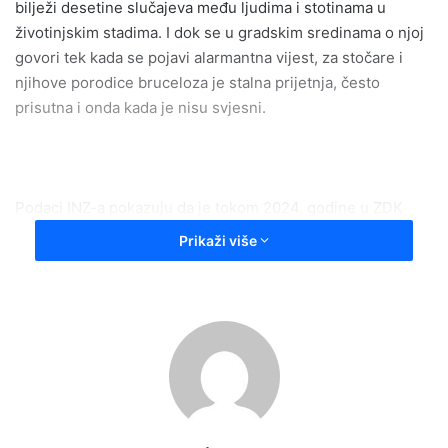
bilježi desetine slučajeva među ljudima i stotinama u
životinjskim stadima. I dok se u gradskim sredinama o njoj
govori tek kada se pojavi alarmantna vijest, za stočare i
njihove porodice bruceloza je stalna prijetnja, često
prisutna i onda kada je nisu svjesni.
Podaci INZ-a pokazuju da je tokom 2024. godine u ZDK
potvrđeno najmanje 26 slučajeva bruceloze kod ljudi.
Prikaži više
Najviše ih je zabilježeno u Zenici, dok su manji brojevi
dolazili iz Kaknja, Maglaja, Vareša, Visokog i Zavidovića.
Paralelno, laboratorijski nalazi iz veterinarskih ambulanti
ukazali su na rast broja pozitivnih životinja, naročito ovaca i
koza, ali i goveda. Tokom iste godine, evidentirano je
ukupno 74 pozitivna slučaja kod životinja, a u testiranju
više od 57.000 uzoraka krvi pronađeno je preko 500
seropozitivnih jedinki. Samo u ZDK, to je značilo direktan