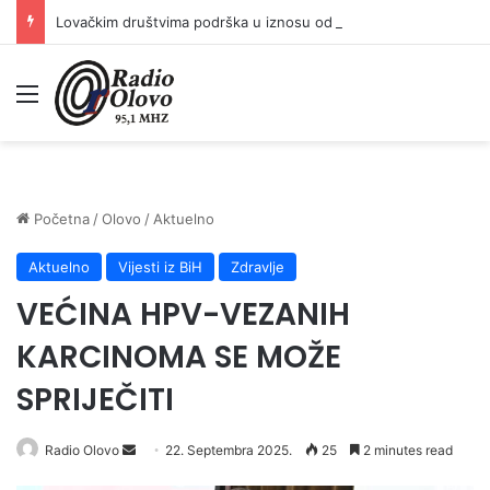
Lovačkim društvima podrška u iznosu od 138.000 KM
Meni
Početna
/
Olovo
/
Aktuelno
Aktuelno
Vijesti iz BiH
Zdravlje
VEĆINA HPV-VEZANIH
KARCINOMA SE MOŽE
SPRIJEČITI
Radio Olovo
S
22. Septembra 2025.
25
2 minutes read
e