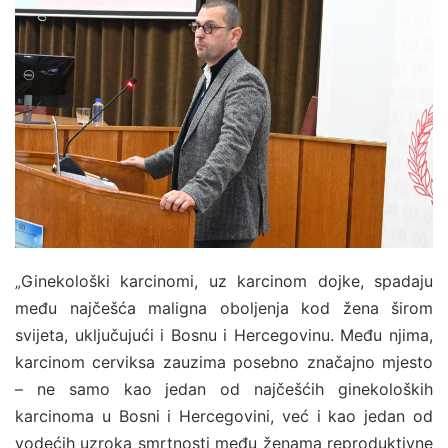
n
d
a
n
e
m
a
i
l
Ginekološki karcinomi, uz karcinom dojke, spadaju
„
među najčešća maligna oboljenja kod žena širom
svijeta, uključujući i Bosnu i Hercegovinu. Među njima,
karcinom cerviksa zauzima posebno značajno mjesto
– ne samo kao jedan od najčešćih ginekoloških
karcinoma u Bosni i Hercegovini, već i kao jedan od
vodećih uzroka smrtnosti među ženama reproduktivne