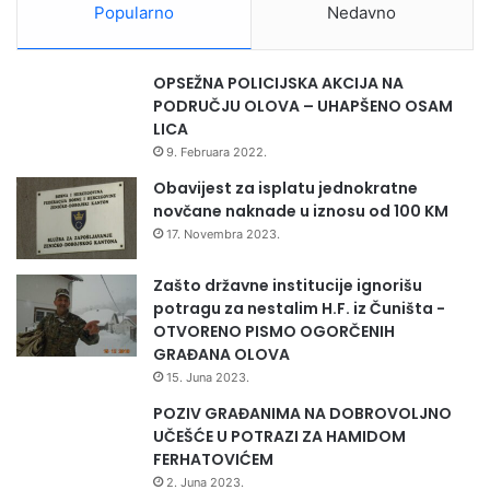
e
Popularno
Nedavno
u
Z
D
OPSEŽNA POLICIJSKA AKCIJA NA
K
PODRUČJU OLOVA – UHAPŠENO OSAM
LICA
9. Februara 2022.
Obavijest za isplatu jednokratne
novčane naknade u iznosu od 100 KM
17. Novembra 2023.
Zašto državne institucije ignorišu
potragu za nestalim H.F. iz Čuništa -
OTVORENO PISMO OGORČENIH
GRAĐANA OLOVA
15. Juna 2023.
POZIV GRAĐANIMA NA DOBROVOLJNO
UČEŠĆE U POTRAZI ZA HAMIDOM
FERHATOVIĆEM
2. Juna 2023.