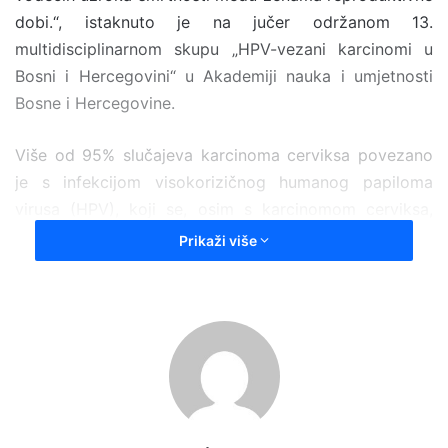
dobi.“, istaknuto je na jučer održanom 13.
multidisciplinarnom skupu „HPV-vezani karcinomi u
Bosni i Hercegovini“ u Akademiji nauka i umjetnosti
Bosne i Hercegovine.
Više od 95% slučajeva karcinoma cerviksa povezano
je s infekcijom visokorizičnog humanog papiloma
virusa (HPV), koji se, osim s karcinomom cerviksa,
dovodi u vezu i s nizom drugih maligniteta
Prikaži više
reproduktivnog trakta (vulve i vagine), kao i s
karcinomima anusa i orofarinksa. Nedostatak
organiziranog programa prevencije (Papa test, HPV
testiranje), niska stopa cijepljenja i ograničena
dostupnost HPV cjepiva predstavljaju ključne faktore
visoke stope morbiditeta i mortaliteta HPV-vezanih
karcinoma u BiH.