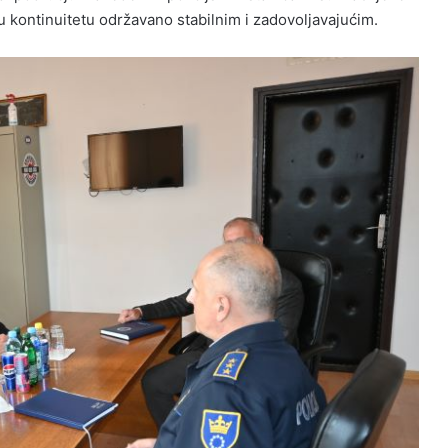
u kontinuitetu odr
ž
avano stabilnim i zadovoljavaju
ć
im
.