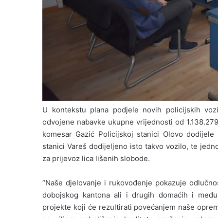
U kontekstu plana podjele novih policijskih voz
odvojene nabavke ukupne vrijednosti od
1.138.27
komesar Gazi
ć
Policijskoj stanici Olovo dodijele
stanici Vareš dodijeljeno isto takvo vozilo, te jed
za prijevoz lica li
š
enih slobode
.
“
Na
š
e djelovanje i rukovo
đ
enje pokazuje odlu
č
no
dobojskog kantona ali i drugih doma
ć
ih i me
đ
u
projekte koji
ć
e rezultirati pove
ća
njem na
š
e oprem