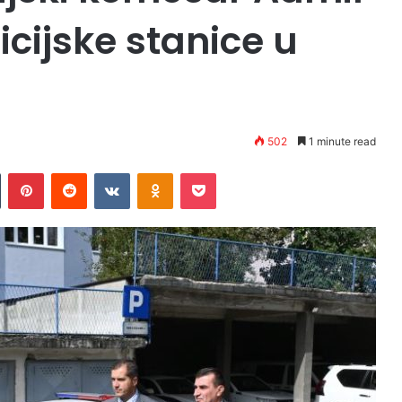
licijske stanice u
502
1 minute read
Tumblr
Pinterest
Reddit
VKontakte
Odnoklassniki
Pocket