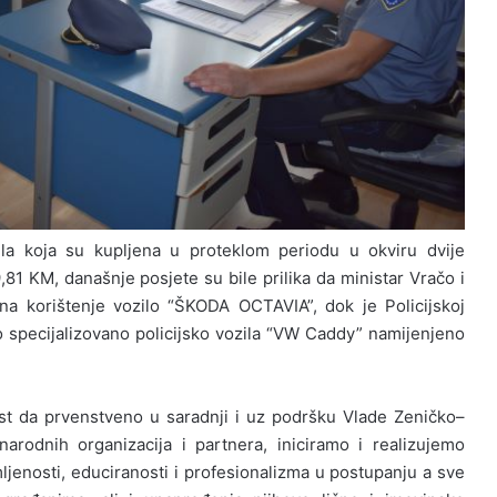
ila koja su kupljena u proteklom periodu u okviru dvije
9,81
KM
,
dana
š
nje posjete su bile prilika da ministar Vra
č
o i
 na kori
š
tenje
vozilo “ŠKODA OCTAVIA”, dok je Policijskoj
no specijalizovano
policijsko vozila
“
VW Caddy
”
namijenjeno
st da prvenstveno u saradnji i uz podr
š
ku Vlade Zeni
č
ko
–
narodnih organizacija i partnera
,
iniciramo i realizujemo
ljenosti
,
educiranosti i profesionalizma u postupanju a sve