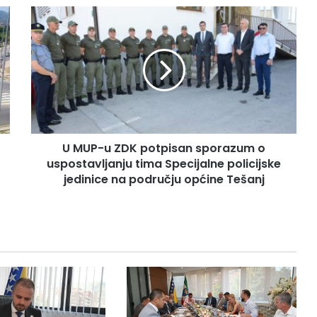
U
M
U
P
-
u
Z
D
K
U MUP-u ZDK potpisan sporazum o
p
uspostavljanju tima Specijalne policijske
o
t
jedinice na području općine Tešanj
p
i
s
a
n
s
p
o
r