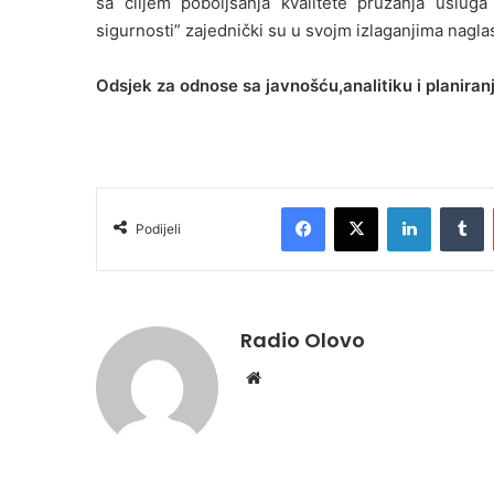
sa ciljem pobolj
š
anja kvalitete pru
ž
anja usluga
sigurnosti
”
zajedni
č
ki su u svojm izlaganjima naglas
Odsjek za odnose sa javnošću,
analitiku i planiran
Facebook
X
LinkedIn
Tumblr
Podijeli
Radio Olovo
We
bsi
te