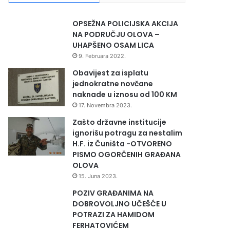
OPSEŽNA POLICIJSKA AKCIJA
NA PODRUČJU OLOVA –
UHAPŠENO OSAM LICA
9. Februara 2022.
Obavijest za isplatu
jednokratne novčane
naknade u iznosu od 100 KM
17. Novembra 2023.
Zašto državne institucije
ignorišu potragu za nestalim
H.F. iz Čuništa -OTVORENO
PISMO OGORČENIH GRAĐANA
OLOVA
15. Juna 2023.
POZIV GRAĐANIMA NA
DOBROVOLJNO UČEŠĆE U
POTRAZI ZA HAMIDOM
FERHATOVIĆEM