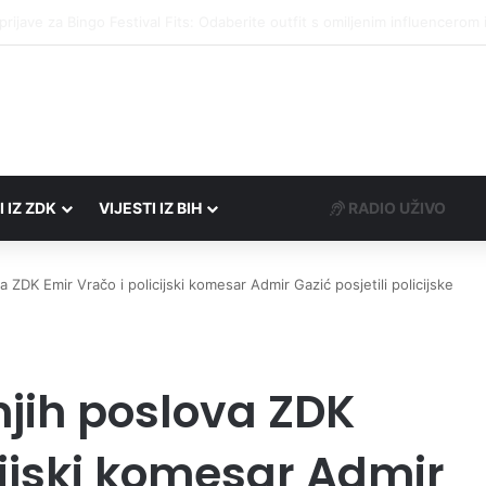
društvima podrška u iznosu od 138.000 KM
I IZ ZDK
VIJESTI IZ BIH
RADIO UŽIVO
a ZDK Emir Vračo i policijski komesar Admir Gazić posjetili policijske
njih poslova ZDK
cijski komesar Admir