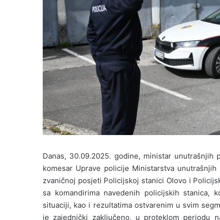
Danas, 30.09.2025. godine, ministar unutra
š
njih 
komesar
Uprave policije
Ministarstva unutrašnji
zvaničnoj posjeti Policijskoj stanici Olovo i Policij
sa komandirima navedenih policijskih stanica, 
situaciji
,
kao i rezultatima ostvarenim u svim segm
je zajedni
č
ki zaklju
č
eno
,
u proteklom periodu n