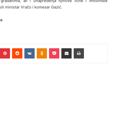
 gra
đ
anima
,
ali i unapre
đ
enja njihove li
č
ne i imovinske
ili ministar Vra
č
o i komesar Gazi
ć.
je
Pinterest
Reddit
VKontakte
Odnoklassniki
Pocket
Podijeli putem Emaila
Print