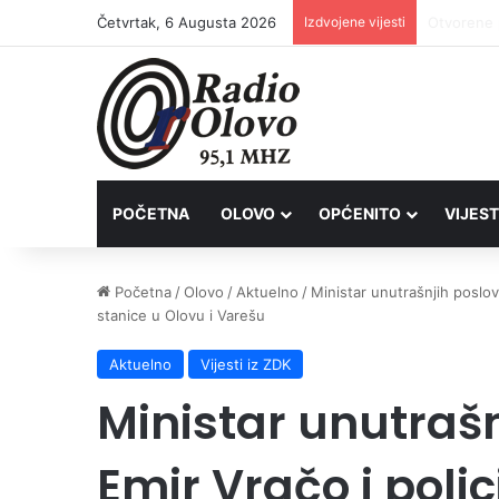
Četvrtak, 6 Augusta 2026
Izdvojene vijesti
Lovačkim 
POČETNA
OLOVO
OPĆENITO
VIJEST
Početna
/
Olovo
/
Aktuelno
/
Ministar unutrašnjih poslov
stanice u Olovu i Varešu
Aktuelno
Vijesti iz ZDK
Ministar unutraš
Emir Vračo i poli