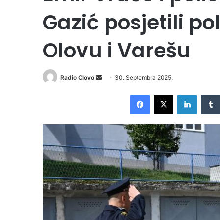
Gazić posjetili po
Olovu i Varešu
Radio Olovo
S
30. Septembra 2025.
e
Facebook
X
LinkedIn
n
d
a
n
e
m
a
i
l