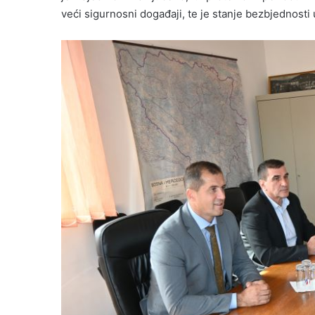
ve
ć
i sigurnosni doga
đ
aji
,
te je stanje bezbjednosti 