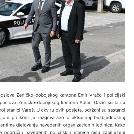
poslova Zeni
č
ko
–
dobojskog kantona
Emir Vračo i policijski
h poslova Zeničko-dobojskog kantona Admir Gazić su
bili u
skoj stanici Vareš. U okviru ovih posjeta, održani su sastanci
kojom prilikom je
razgovarano o aktuelnoj bezbjednosnoj
entima djelovanja navedenih organizacionih jedinica
.
Kako
a podru
č
ju navedenih policijskih stanica nisu zabilje
ž
eni