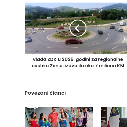
V
l
a
d
a
Z
D
K
u
Vlada ZDK u 2025. godini za regionalne
2
ceste u Zenici izdvojila oko 7 miliona KM
0
2
5
.
g
Povezani članci
o
d
i
n
i
z