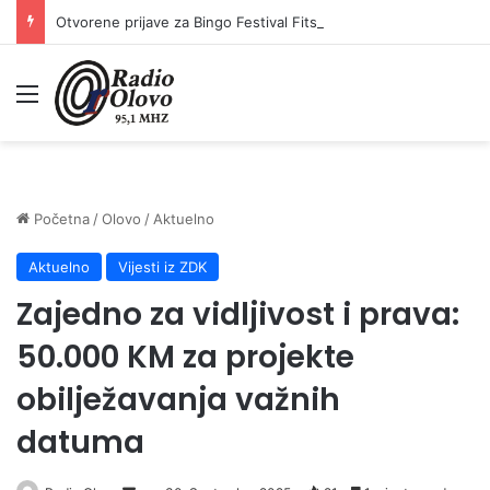
Otvorene prijave za Bingo Festival Fits: Odaberite outfit s omiljenim influencerom i zablistajte na Crvenom tepihu Sarajevo Film Festivala
Meni
Početna
/
Olovo
/
Aktuelno
Aktuelno
Vijesti iz ZDK
Zajedno za vidljivost i prava:
50.000 KM za projekte
obilježavanja važnih
datuma