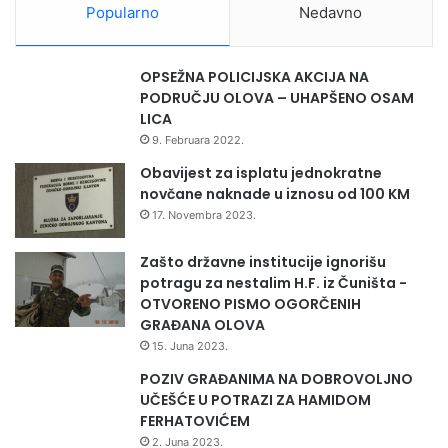
K
Popularno
Nedavno
OPSEŽNA POLICIJSKA AKCIJA NA
PODRUČJU OLOVA – UHAPŠENO OSAM
LICA
9. Februara 2022.
Obavijest za isplatu jednokratne
novčane naknade u iznosu od 100 KM
17. Novembra 2023.
Zašto državne institucije ignorišu
potragu za nestalim H.F. iz Čuništa -
OTVORENO PISMO OGORČENIH
GRAĐANA OLOVA
15. Juna 2023.
POZIV GRAĐANIMA NA DOBROVOLJNO
UČEŠĆE U POTRAZI ZA HAMIDOM
FERHATOVIĆEM
2. Juna 2023.