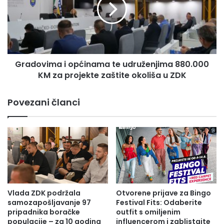
d
j
o
i
v
g
i
e
m
u
a
T
Gradovima i općinama te udruženjima 880.000
i
u
KM za projekte zaštite okoliša u ZDK
o
z
p
l
ć
Povezani članci
i
i
—
n
p
a
e
m
t
a
d
t
a
e
n
u
a
d
Vlada ZDK podržala
Otvorene prijave za Bingo
s
r
samozapošljavanje 97
Festival Fits: Odaberite
l
u
pripadnika boračke
outfit s omiljenim
a
populacije – za 10 godina
influencerom i zablistajte
ž