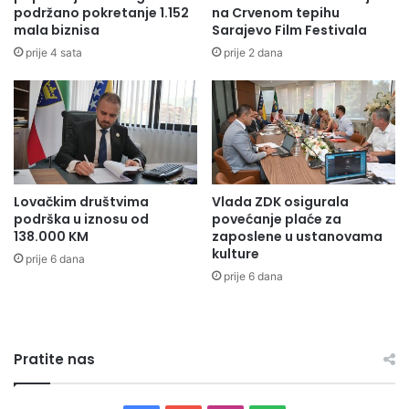
podržano pokretanje 1.152
na Crvenom tepihu
v
e
mala biznisa
Sarajevo Film Festivala
l
n
j
j
prije 4 sata
prije 2 dana
e
i
n
m
j
a
a
8
k
8
n
0
j
.
Lovačkim društvima
Vlada ZDK osigurala
i
0
podrška u iznosu od
povećanje plaće za
ž
0
138.000 KM
zaposlene u ustanovama
e
0
kulture
prije 6 dana
v
K
prije 6 dana
n
M
o
z
s
a
t
p
Pratite nas
i
r
o
j