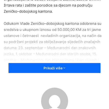
žrtava rata i zaštite porodice sa djecom na području
Zeničko–dobojskog kantona.
Odlukom Vlade Zeničko–dobojskog kantona odobrena su
sredstva u ukupnom iznosu od 50.000,00 KM za tri javne
ustanove i četrnaest nevladinih organizacija, na način da
su podržani projekti za obilježavanje sljedećih značajnih
datuma: 23. septembar – Međunarodni dan znakovnih
jezika, 1. oktobar – Međunarodni dan starijih osoba, 15.
oktobar – Međunarodni dan bijelog štapa / Dan slijepih i
slabovidnih osoba, 17. oktobar – Svjetski dan borbe protiv
Prikaži više
siromaštva, 29. oktobar – Dan civilnih žrtava rata Zeničko-
dobojskog kantona, 20. novembar – Međunarodni dan
djeteta (Universal Children’s Day), 25. novembar –
Međunarodni dan borbe protiv nasilja nad ženama / Dan
borbe protiv nasilja u porodici, 3. decembar – Međunarodni
dan osoba s invaliditetom (uključujući osobe s tjelesnim
oštećenjima, psihičkim i kombinovanim smetnjama).