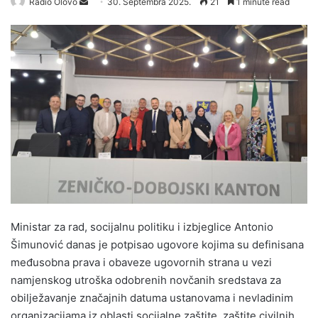
Radio Olovo
S
30. Septembra 2025.
21
1 minute read
e
n
d
a
n
e
m
a
i
l
Ministar za rad, socijalnu politiku i izbjeglice Antonio
Šimunović danas je potpisao ugovore kojima su definisana
međusobna prava i obaveze ugovornih strana u vezi
namjenskog utroška odobrenih novčanih sredstava za
obilježavanje značajnih datuma ustanovama i nevladinim
organizacijama iz oblasti socijalne zaštite, zaštite civilnih