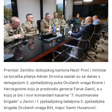
n
d
a
n
e
m
a
i
l
Premijer Zeničko-dobojskog kantona Nezir Pivić i ministar
za boračka pitanja Adnan Sirovica sastali su se danas s
delegacijom 2. pješadijskog puka Oružanih snaga Bosne i
Hercegovine koju je predvodio general Faruk Ganić, a u
kojoj je bio i novi komandant kasarne “7. muslimanske
brigade” u Zenici i 1. pješadijskog bataljona 5. pješadijske
brigade Oružanih snaga BiH, major Samir Husanović.