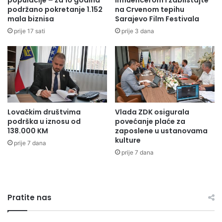
populacije – za 10 godina
influencerom i zablistajte
p
podržano pokretanje 1.152
na Crvenom tepihu
V
mala biznisa
Sarajevo Film Festivala
r
E
i
R
prije 17 sati
prije 3 dana
s
Z
u
I
s
J
t
U
v
P
o
J
v
E
Lovačkim društvima
Vlada ZDK osigurala
a
S
podrška u iznosu od
povećanje plaće za
l
M
138.000 KM
zaposlene u ustanovama
a
E
kulture
prije 7 dana
s
"
prije 7 dana
v
H
e
E
č
R
a
O
n
Pratite nas
J
o
I
s
M