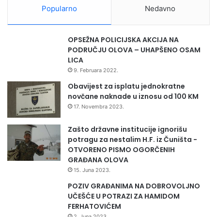
t
U
Popularno
Nedavno
a
G
c
R
i
A
OPSEŽNA POLICIJSKA AKCIJA NA
o
D
PODRUČJU OLOVA – UHAPŠENO OSAM
n
U
LICA
a
H
9. Februara 2022.
r
R
o
A
Obavijest za isplatu jednokratne
m
B
novčane naknade u iznosu od 100 KM
Z
R
17. Novembra 2023.
D
O
K
S
Zašto državne institucije ignorišu
T
potragu za nestalim H.F. iz Čuništa -
I
OTVORENO PISMO OGORČENIH
I
GRAĐANA OLOVA
Č
15. Juna 2023.
A
POZIV GRAĐANIMA NA DOBROVOLJNO
S
UČEŠĆE U POTRAZI ZA HAMIDOM
T
FERHATOVIĆEM
I
2. Juna 2023.