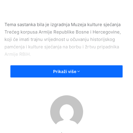
Tema sastanka bila je izgradnja Muzeja kulture sjećanja
Trećeg korpusa Armije Republike Bosne i Hercegovine,
koji će imati trajnu vrijednost u očuvanju historijskog
pamćenja i kulture sjećanja na borbu i žrtvu pripadnika
Armije RBiH.
Prikaži više
Istaknuto je da je kasarna u Zenici jedna od najpogodnijih
lokacija za izgradnju ovog objekta površine oko 2.000
kvadrata, koji će se prostirati na površini oko 5.500
kvadrata vanjskog prostora. Muzej bi trebao biti važno
mjesto okupljanja, edukacije i zajedničkog pamćenja za sve
generacije.