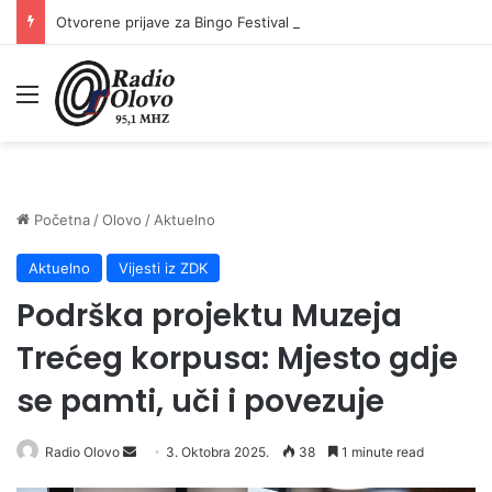
Otvorene prijave za Bingo Festival Fits: Odaberite outfit s omiljenim influencerom i zablistajte na Crvenom tepihu Sarajevo Film Festivala
Meni
Početna
/
Olovo
/
Aktuelno
Aktuelno
Vijesti iz ZDK
Podrška projektu Muzeja
Trećeg korpusa: Mjesto gdje
se pamti, uči i povezuje
Radio Olovo
S
3. Oktobra 2025.
38
1 minute read
e