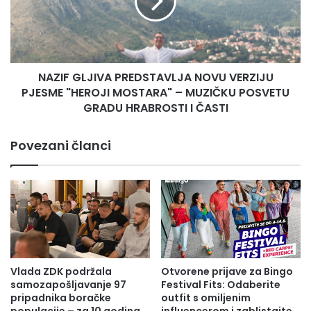
č
F
e
G
l
L
u
J
s
I
p
NAZIF GLJIVA PREDSTAVLJA NOVU VERZIJU
V
r
PJESME "HEROJI MOSTARA" – MUZIČKU POSVETU
A
e
P
GRADU HRABROSTI I ČASTI
m
R
i
E
Povezani članci
j
D
e
S
r
T
o
A
m
V
P
L
i
J
v
A
i
N
Vlada ZDK podržala
Otvorene prijave za Bingo
ć
O
samozapošljavanje 97
Festival Fits: Odaberite
e
V
pripadnika boračke
outfit s omiljenim
m
U