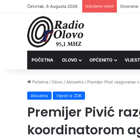
Četvrtak, 6 Augusta 2026
Izdvojene vijesti
Lovačkim 
POČETNA
OLOVO
OPĆENITO
VIJEST
Početna
/
Olovo
/
Aktuelno
/
Premijer Pivić razgovarao 
Aktuelno
Vijesti iz ZDK
Premijer Pivić r
koordinatorom ag