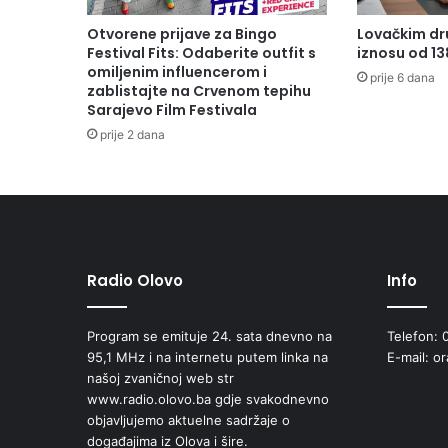
s
o
Otvorene prijave za Bingo
Lovačkim dr
s
Festival Fits: Odaberite outfit s
iznosu od 1
n
omiljenim influencerom i
prije 6 dana
i
zablistajte na Crvenom tepihu
Sarajevo Film Festivala
v
a
prije 2 dana
č
e
m
k
o
m
p
Radio Olovo
Info
a
n
Program se emituje 24. sata dnevno na
Telefon: 
i
95,1 MHz i na internetu putem linka na
E-mail: o
j
našoj zvaničnoj web str
e
www.radio.olovo.ba gdje svakodnevno
I
objavljujemo aktuelne sadržaje o
n
događajima iz Olova i šire.
j