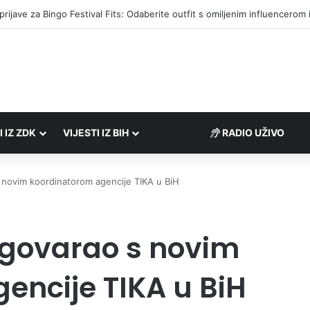
društvima podrška u iznosu od 138.000 KM
I IZ ZDK
VIJESTI IZ BIH
RADIO UŽIVO
s novim koordinatorom agencije TIKA u BiH
azgovarao s novim
encije TIKA u BiH