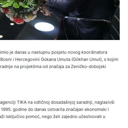
imio je danas u nastupnu posjetu novog koordinatora
 u Bosni i Hercegovini Gokana Umuta (Gökhan Umut), s kojim
radnje na projektima od značaja za Zeničko-dobojski
agenciji TIKA na odličnoj dosadašnjoj saradnji, naglasivši
 1995. godine do danas ostvarila značajan ekonomski i
aži isključivo pomoć, nego želi zajedno učestvovati u