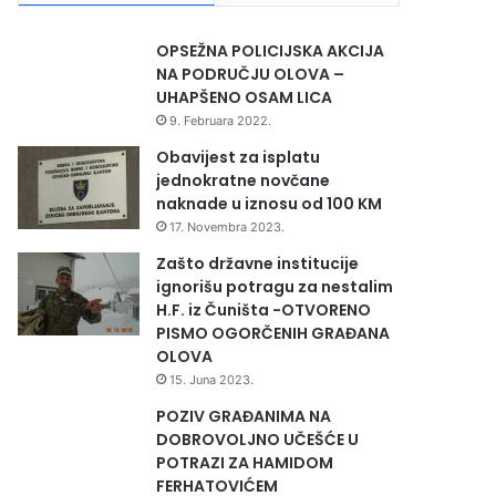
OPSEŽNA POLICIJSKA AKCIJA
NA PODRUČJU OLOVA –
UHAPŠENO OSAM LICA
9. Februara 2022.
Obavijest za isplatu
jednokratne novčane
naknade u iznosu od 100 KM
17. Novembra 2023.
Zašto državne institucije
ignorišu potragu za nestalim
H.F. iz Čuništa -OTVORENO
PISMO OGORČENIH GRAĐANA
OLOVA
15. Juna 2023.
POZIV GRAĐANIMA NA
DOBROVOLJNO UČEŠĆE U
POTRAZI ZA HAMIDOM
FERHATOVIĆEM