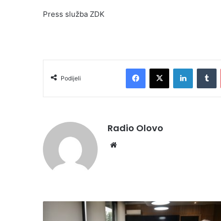
Press služba ZDK
Facebook
X
LinkedIn
Tumblr
Podijeli
Radio Olovo
We
bsi
te
P
r