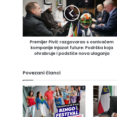
e
m
i
j
e
r
P
Premijer Pivić razgovarao s osnivačem
i
kompanije Injazat future: Podrška koja
v
i
ohrabruje i podstiče nova ulaganja
ć
r
a
Povezani članci
z
g
o
v
a
r
a
o