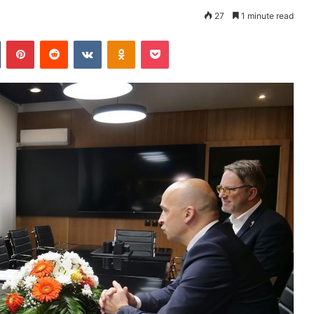
27
1 minute read
Tumblr
Pinterest
Reddit
VKontakte
Odnoklassniki
Pocket