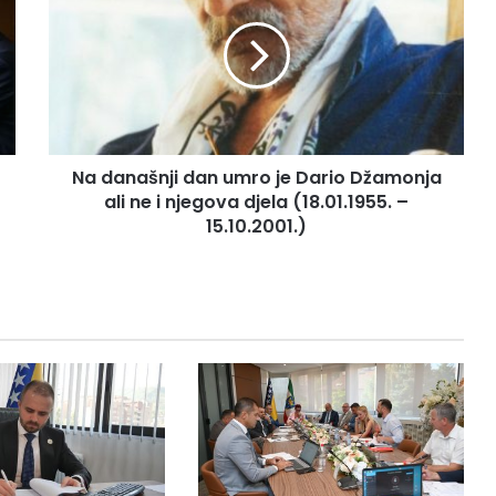
d
a
n
a
š
n
j
Na današnji dan umro je Dario Džamonja
i
ali ne i njegova djela (18.01.1955. –
d
a
15.10.2001.)
n
u
m
r
o
j
e
D
a
r
i