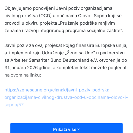
Objavljujemo ponovljeni Javni poziv organizacijama
civilnog društva (OCD) u općinama Olovo i Sapna koji se
provodi u okviru projekta „Pružanje podrške ranjivim
ženama i razvoj integriranog programa socijalne zaštite“.
Javni poziv za ovaj projekat kojeg finansira Europska unija,
a implementiraju Udruženje „Žene sa Une“ u partnerstvu
sa Arbeiter Samariter Bund Deutschland e.V. otvoren je do
31.januara 2026.gdine, a kompletan tekst možete pogledati
na ovom na linku:
https://zenesaune.org/clanak/javni-poziv-podrska-
organizacijama-civilnog-drustva-ocd-u-opcinama-olovo-i-
sapna/57
Prikaži više