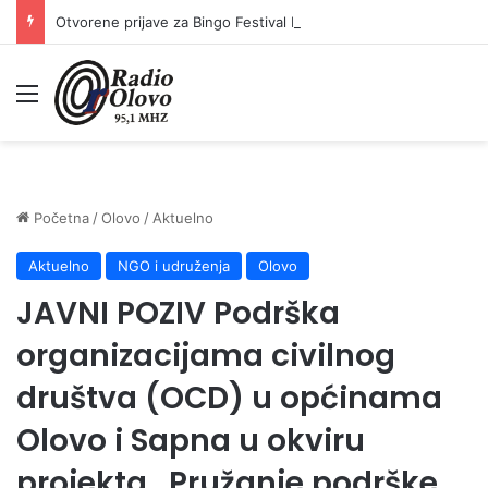
Otvorene prijave za Bingo Festival Fits: Odaberite outfit s omiljenim influencerom i zablistajte na Crvenom tepihu Sarajevo Film Festivala
Meni
Početna
/
Olovo
/
Aktuelno
Aktuelno
NGO i udruženja
Olovo
JAVNI POZIV Podrška
organizacijama civilnog
društva (OCD) u općinama
Olovo i Sapna u okviru
projekta „Pružanje podrške