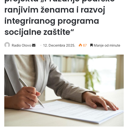
ranjivim ženama i razvoj
integriranog programa
socijalne zaštite“
Radio Olovo
S
12. Decembra 2025.
67
Manje od minute
e
n
d
a
n
e
m
a
i
l