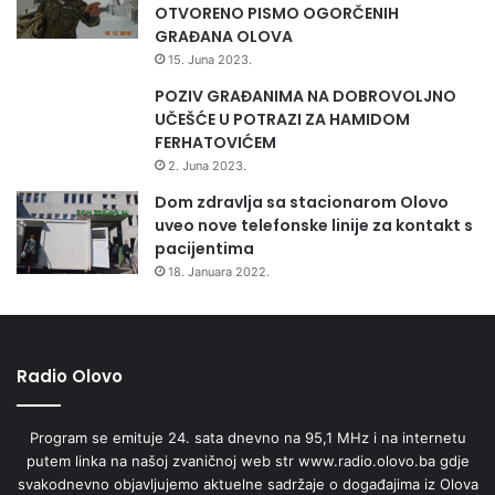
OTVORENO PISMO OGORČENIH
GRAĐANA OLOVA
15. Juna 2023.
POZIV GRAĐANIMA NA DOBROVOLJNO
UČEŠĆE U POTRAZI ZA HAMIDOM
FERHATOVIĆEM
2. Juna 2023.
Dom zdravlja sa stacionarom Olovo
uveo nove telefonske linije za kontakt s
pacijentima
18. Januara 2022.
Radio Olovo
Program se emituje 24. sata dnevno na 95,1 MHz i na internetu
putem linka na našoj zvaničnoj web str www.radio.olovo.ba gdje
svakodnevno objavljujemo aktuelne sadržaje o događajima iz Olova