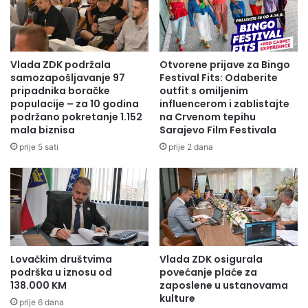
o
-
p
a
o
Z
t
D
r
K
Vlada ZDK podržala
Otvorene prijave za Bingo
e
n
samozapošljavanje 97
Festival Fits: Odaberite
b
a
pripadnika boračke
outfit s omiljenim
i
populacije – za 10 godina
influencerom i zablistajte
s
podržano pokretanje 1.152
na Crvenom tepihu
p
t
mala biznisa
Sarajevo Film Festivala
r
a
o
v
prije 5 sati
prije 2 dana
m
l
j
j
e
a
n
s
e
a
p
j
r
a
Lovačkim društvima
Vlada ZDK osigurala
i
č
podrška u iznosu od
povećanje plaće za
s
a
138.000 KM
zaposlene u ustanovama
t
n
kulture
prije 6 dana
u
j