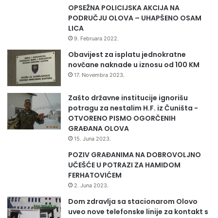
sa mladim ljekarima koji su pokazali veliku želju da
OPSEŽNA POLICIJSKA AKCIJA NA
unaprijede kontrolu i praćenje pacijenata oboljelih od
PODRUČJU OLOVA – UHAPŠENO OSAM
LICA
dijabetesa” istakla je Gavran.Dodala je kako očekuje da će
9. Februara 2022.
edukacija donijeti i konkretne rezultate u svakodnevnom
radu sa pacijentima u ambulantama porodične medicine
Obavijest za isplatu jednokratne
novčane naknade u iznosu od 100 KM
širom kantona.
17. Novembra 2023.
Tokom prve faze edukacije obrađene su teme etiologije i
Zašto državne institucije ignorišu
epidemiologije dijabetesa tipa II, patofiziologije bolesti,
potragu za nestalim H.F. iz Čuništa -
kliničkih karakteristika, postavljanja dijagnoze i
OTVORENO PISMO OGORČENIH
diferencijalne dijagnostike. Polaznici su u praktičnom
GRAĐANA OLOVA
dijelu imali zadatak obnoviti registre dijabetičara u
15. Juna 2023.
ambulantama porodične medicine, uključujući praćenje
POZIV GRAĐANIMA NA DOBROVOLJNO
BMI vrijednosti, obima struka, glikemije i komorbiditeta
UČEŠĆE U POTRAZI ZA HAMIDOM
FERHATOVIĆEM
pacijenata.Druga faza bila je fokusirana na akutne i
2. Juna 2023.
hronične komplikacije dijabetesa tipa II, metabolički
sindrom, gojaznost, ishranu i fizičku aktivnost kod
Dom zdravlja sa stacionarom Olovo
uveo nove telefonske linije za kontakt s
dijabetičara, kao i osnove nutricionizma i medicinske