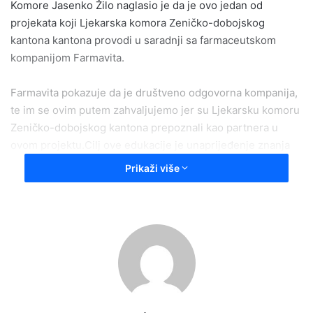
Komore Jasenko Žilo naglasio je da je ovo jedan od
projekata koji Ljekarska komora Zeničko-dobojskog
kantona kantona provodi u saradnji sa farmaceutskom
kompanijom Farmavita.
Farmavita pokazuje da je društveno odgovorna kompanija,
te im se ovim putem zahvaljujemo jer su Ljekarsku komoru
Zeničko-dobojskog kantona prepoznali kao partnera u
ovom projektu.Cilj ove edukacije je unaprijeđenje znanja
ljekara na primarnom nivou zdravstvene zaštite u pogledu
Prikaži više
prevencije, pravovremenog prepoznavanja i liječenja
dijabetesa.Nakon višemjesečne edukacije i položenog
završnog ispita, certifikate je 08.05.2026. godine dobilo 13
ljekara sa primarnog nivoa zdravstvene zaštite iz više
zdravstvenih ustanova Zeničko-dobojskog kantona.
Edukacija je održavana u prostorijama Ljekarske komore
ZDK, a predavanja i praktični dio programa realizirani su
kroz tri faze – tokom marta, aprila i maja ove godine.