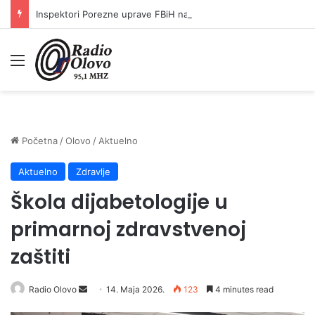
Inspektori Porezne uprave FBiH na području ZDK izvršili 24 inspekcijska nadzora
Meni
Početna
/
Olovo
/
Aktuelno
Aktuelno
Zdravlje
Škola dijabetologije u
primarnoj zdravstvenoj
zaštiti
Radio Olovo
S
14. Maja 2026.
123
4 minutes read
e