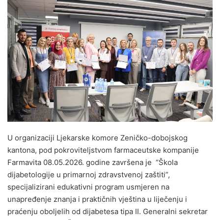
n
d
a
n
e
m
a
i
l
U organizaciji Ljekarske komore Zeničko-dobojskog
kantona, pod pokroviteljstvom farmaceutske kompanije
Farmavita 08.05.2026. godine završena je “Škola
dijabetologije u primarnoj zdravstvenoj zaštiti”,
specijalizirani edukativni program usmjeren na
unapređenje znanja i praktičnih vještina u liječenju i
praćenju oboljelih od dijabetesa tipa II. Generalni sekretar